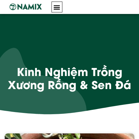
GIỚI THIỆU
SẢN PHẨM
KINH NGHIỆM
HOẠT ĐỘNG
Kinh Nghiệm Trồng
Xương Rồng & Sen Đá