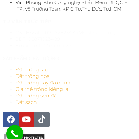
Văn Phòng:
Khu Công nghệ Phần Mềm ĐHQG –
ITP, Võ Trường Toản, KP 6, Tp.Thủ Đức, Tp.HCM
TƯ
VẤN TRỰC TIẾP
CSKH/Zalo
: 0907282348 (Ms Nhật Phúc)
SĐT
: 02871023489
Email
: info@namix.vn
SẢN PHẨM CHẤT LƯỢNG
Đất trồng rau
Đất trồng hoa
Đất trồng cây đa dụng
Giá thể trồng kiểng lá
Đất trồng sen đá
Đất sạch