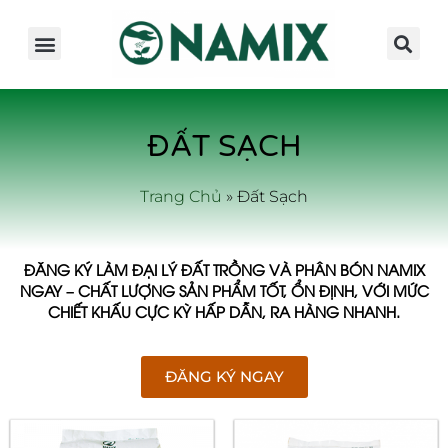
Giới Thiệu
Sản Phẩm
Kinh Nghiệm
Hoạt Động
ĐẤT SẠCH
Trang Chủ
»
Đất Sạch
ĐĂNG KÝ LÀM ĐẠI LÝ ĐẤT TRỒNG VÀ PHÂN BÓN NAMIX
NGAY – CHẤT LƯỢNG SẢN PHẨM TỐT, ỔN ĐỊNH, VỚI MỨC
CHIẾT KHẤU CỰC KỲ HẤP DẪN, RA HÀNG NHANH.
ĐĂNG KÝ NGAY