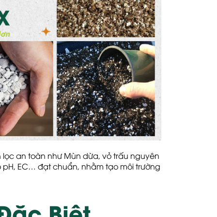
lọc an toàn như Mùn dừa, vỏ trấu nguyên
 pH, EC… đạt chuẩn, nhằm tạo môi trường
Đặc Biệt