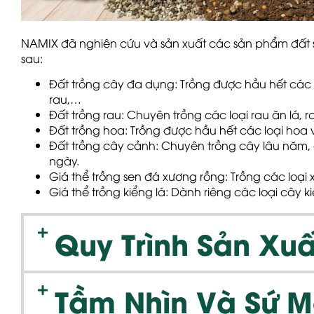
NAMIX đã nghiên cứu và sản xuất các sản phẩm đất
sau:
Đất trồng cây đa dụng
: Trồng được hầu hết các 
rau,…
Đất trồng rau
: Chuyên trồng các loại rau ăn lá, 
Đất trồng hoa
: Trồng được hầu hết các loại hoa
Đất trồng cây cảnh
: Chuyên trồng cây lâu năm,
ngày.
Giá thể trồng sen đá xương rồng
: Trồng các loạ
Giá thể trồng kiểng lá
: Dành riêng các loại cây 
Quy Trình Sản Xuấ
Tầm Nhìn Và Sứ 