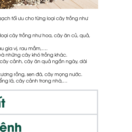
 sạch
tối ưu cho từng loại cây trồng
như
loại cây trồng như hoa, cây ăn củ, quả,
rau gia vị, rau mầm,….
 và những cây khó trồng khác.
 cây cảnh, cây ăn quả ngắn ngày, dài
i xương rồng, sen đá, cây mọng nước.
kiểng lá, cây cảnh trong nhà,…
t
Mệnh