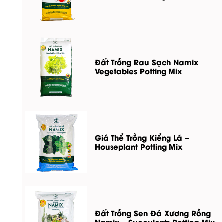
Đất Trồng Rau Sạch Namix –
Vegetables Potting Mix
Giá Thể Trồng Kiểng Lá –
Houseplant Potting Mix
Đất Trồng Sen Đá Xương Rồng
Namix – Succulents Potting Mix