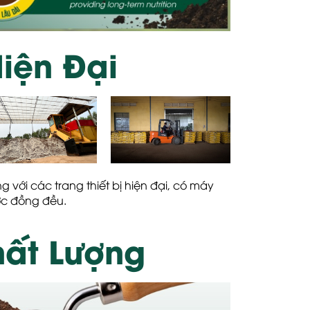
iện Đại
 với các trang thiết bị hiện đại, có
máy
ợc đồng đều.
hất Lượng