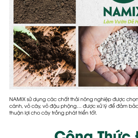
NAMIX sử dụng các
chất thải nông nghiệp
được chọn 
cánh, vỏ cây, vỏ đậu phộng… được xử lý để đảm bảo
thuận lợi cho cây trồng phát triển tốt.
Công Thức 