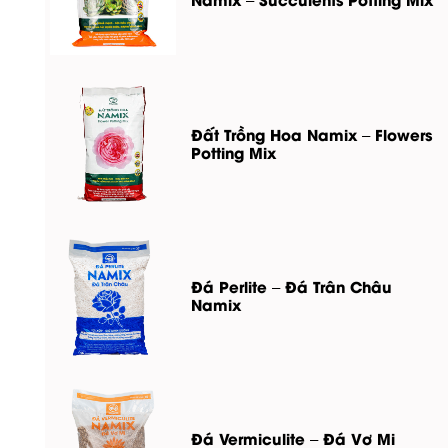
Đất Trồng Hoa Namix – Flowers
Potting Mix
Đá Perlite – Đá Trân Châu
Namix
Đá Vermiculite – Đá Vơ Mi