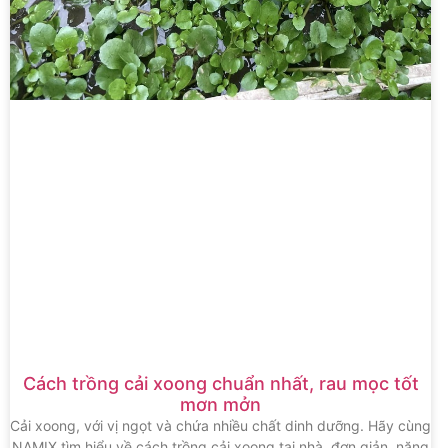
Cách trồng cải xoong chuẩn nhất, rau mọc tốt
mơn mởn
Cải xoong, với vị ngọt và chứa nhiều chất dinh dưỡng. Hãy cùng
NAMIX tìm hiểu về cách trồng cải xoong tại nhà, đơn giản, năng