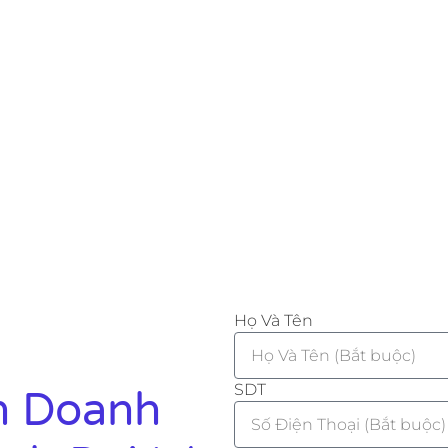
Họ Và Tên
SDT
h Doanh