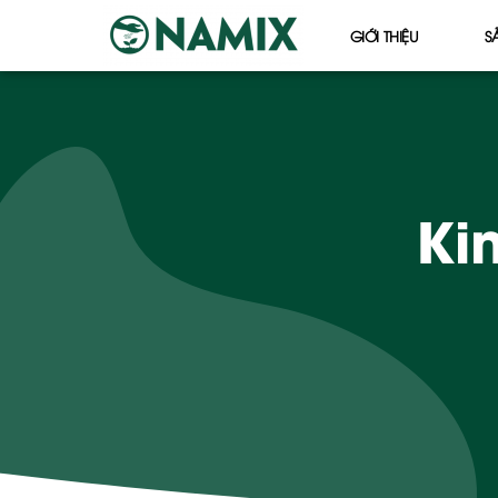
GIỚI THIỆU
S
Ki