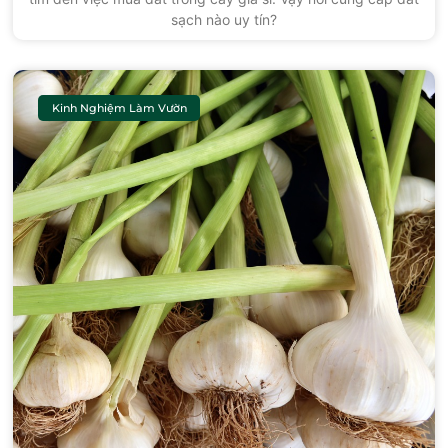
sạch nào uy tín?
Kinh Nghiệm Làm Vườn