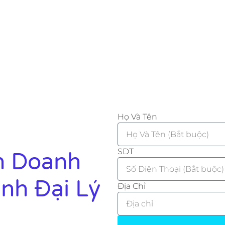
Họ Và Tên
SDT
h Doanh
ành Đại Lý
Địa Chỉ