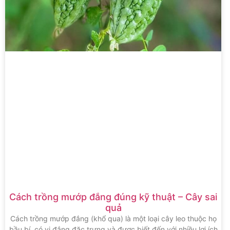
Cách trồng mướp đắng đúng kỹ thuật – Cây sai
quả
Cách trồng mướp đắng (khổ qua) là một loại cây leo thuộc họ
bầu bí, có vị đắng đặc trưng và được biết đến với nhiều lợi ích