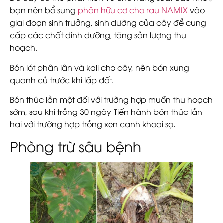
bạn nên bổ sung
phân hữu cơ cho rau NAMIX
vào
giai đoạn sinh trưởng, sinh dưỡng của cây để cung
cấp các chất dinh dưỡng, tăng sản lượng thu
hoạch.
Bón lót phân lân và kali cho cây, nên bón xung
quanh củ trước khi lấp đất.
Bón thúc lần một đối với trường hợp muốn thu hoạch
sớm, sau khi trồng 30 ngày. Tiến hành bón thúc lần
hai với trường hợp trồng xen canh khoai sọ.
Phòng trừ sâu bệnh