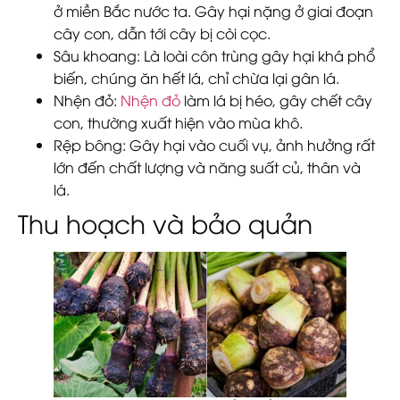
ở miền Bắc nước ta. Gây hại nặng ở giai đoạn
cây con, dẫn tới cây bị còi cọc.
Sâu khoang
: Là loài côn trùng gây hại khá phổ
biến, chúng ăn hết lá, chỉ chừa lại gân lá.
Nhện đỏ
:
Nhện đỏ
làm lá bị héo, gây chết cây
con, thường xuất hiện vào mùa khô.
Rệp bông
: Gây hại vào cuối vụ, ảnh hưởng rất
lớn đến chất lượng và năng suất củ, thân và
lá.
Thu hoạch và bảo quản