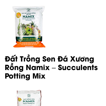
Đất Trồng Sen Đá Xương
Rồng Namix – Succulents
Potting Mix