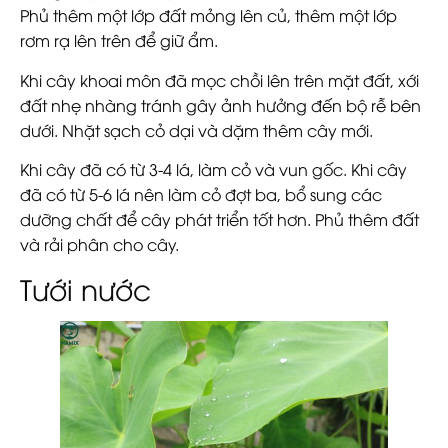
Phủ thêm một lớp đất mỏng lên củ, thêm một lớp
rơm rạ lên trên để giữ ẩm.
Khi cây khoai môn đã mọc chồi lên trên mặt đất, xới
đất nhẹ nhàng tránh gây ảnh hưởng đến bộ rễ bên
dưới. Nhặt sạch cỏ dại và dặm thêm cây mới.
Khi cây đã có từ 3-4 lá, làm cỏ và vun gốc. Khi cây
đã có từ 5-6 lá nên làm cỏ đợt ba, bổ sung các
dưỡng chất để cây phát triển tốt hơn. Phủ thêm đất
và rải phân cho cây.
Tưới nước