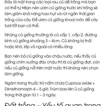
Đây là một trong các loại rau củ dễ trồng mà bạn
có thể tự trBạn nên ươm củ giống trước khi trồng sẽ
làm giảm khả năng hao hụt và rút ngắn thời gian
trồng của cây. Để ươm củ giống khoai môn để cây
tươi tốt bạn có thể:
Những củ giống thường là củ cấp 1, cấp 2, đường
kính củ giống khoảng 3 – 4cm. Củ không bị thối
hoặc khô, lớp vỏ ngoài có nhiều lông.
Bạn nên bỏ củ giống vào chậu nước, nếu thấy củ
giống chìm xuống đáy chậu thì là củ giống đạt, còn
nếu củ giống nổi trên mặt nước thì không nên chọn
làm giống.
Ngâm trong thuốc trừ nấm chứa Cuprous oxide +
Dimethomorph 4 – 5 giờ. Trùm bao lên ủ củ giống
trong thời gian từ 1 – 3 ngày.
Đất trồng – Yếu tố quan trọng