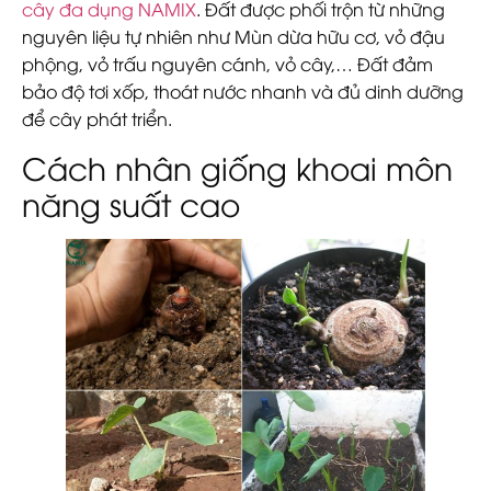
cây đa dụng NAMIX
. Đất được phối trộn từ những
nguyên liệu tự nhiên như Mùn dừa hữu cơ, vỏ đậu
phộng, vỏ trấu nguyên cánh, vỏ cây,… Đất đảm
bảo độ tơi xốp, thoát nước nhanh và đủ dinh dưỡng
để cây phát triển.
Cách nhân giống khoai môn
năng suất cao