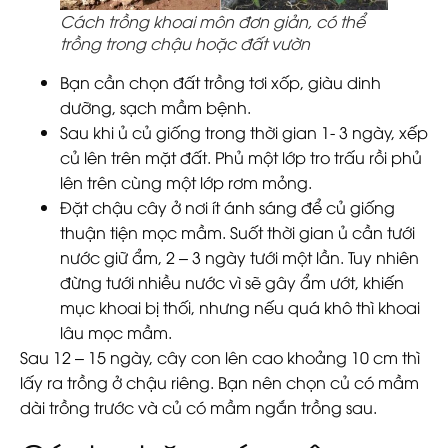
Cách trồng khoai môn đơn giản, có thể
trồng trong chậu hoặc đất vườn
Bạn cần chọn đất trồng tơi xốp, giàu dinh
dưỡng, sạch mầm bệnh.
Sau khi ủ củ giống trong thời gian 1- 3 ngày, xếp
củ lên trên mặt đất. Phủ một lớp tro trấu rồi phủ
lên trên cùng một lớp rơm mỏng.
Đặt chậu cây ở nơi ít ánh sáng để củ giống
thuận tiện mọc mầm. Suốt thời gian ủ cần tưới
nước giữ ẩm, 2 – 3 ngày tưới một lần. Tuy nhiên
đừng tưới nhiều nước vì sẽ gây ẩm ướt, khiến
mục khoai bị thối, nhưng nếu quá khô thì khoai
lâu mọc mầm.
Sau 12 – 15 ngày, cây con lên cao khoảng 10 cm thì
lấy ra trồng ở chậu riêng. Bạn nên chọn củ có mầm
dài trồng trước và củ có mầm ngắn trồng sau.