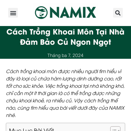
Giới Thiệu
Sản Phẩm
Kinh Nghiệm
Hoạt Động
Cách Trồng Khoai Môn Tại Nhà
Đảm Bảo Củ Ngon Ngọt
Tháng ba 7, 2024
Cách trồng khoai môn được nhiều người tìm hiểu vì
đây là loại củ chứa hàm lượng dinh dưỡng cao, rất
tốt cho sức khỏe. Việc trồng khoai tại nhà không khó,
chỉ cần một ít thời gian là có thể trồng được những
chậu khoai khoẻ, ra nhiều củ. Vậy cách trồng thế
nào, cùng tìm hiểu qua bài viết dưới đây của NAMIX
nhé.
Mục Lục Bài Viết