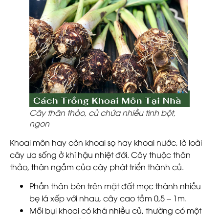
Cây thân thảo, củ chứa nhiều tinh bột,
ngon
Khoai môn hay còn khoai sọ hay khoai nước, là loài
cây ưa sống ở khí hậu nhiệt đới. Cây thuộc thân
thảo, thân ngầm của cây phát triển thành củ.
Phần thân bên trên mặt đất mọc thành nhiều
bẹ lá xếp với nhau, cây cao tầm 0,5 – 1m.
Mỗi bụi khoai có khá nhiều củ, thường có một