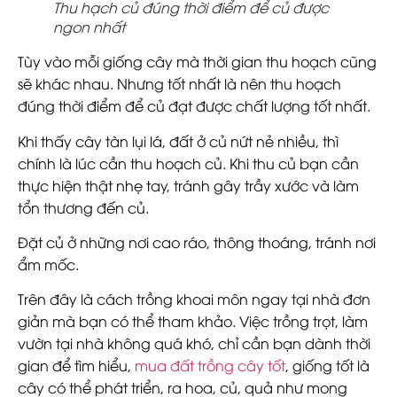
Thu hạch củ đúng thời điểm để củ được
ngon nhất
Tùy vào mỗi giống cây mà thời gian thu hoạch cũng
sẽ khác nhau. Nhưng tốt nhất là nên thu hoạch
đúng thời điểm để củ đạt được chất lượng tốt nhất.
Khi thấy cây tàn lụi lá, đất ở củ nứt nẻ nhiều, thì
chính là lúc cần thu hoạch củ. Khi thu củ bạn cần
thực hiện thật nhẹ tay, tránh gây trầy xước và làm
tổn thương đến củ.
Đặt củ ở những nơi cao ráo, thông thoáng, tránh nơi
ẩm mốc.
Trên đây là cách trồng khoai môn ngay tại nhà đơn
giản mà bạn có thể tham khảo. Việc trồng trọt, làm
vườn tại nhà không quá khó, chỉ cần bạn dành thời
gian để tìm hiểu,
mua đất trồng cây tốt
, giống tốt là
cây có thể phát triển, ra hoa, củ, quả như mong