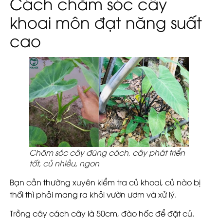
Cách chăm sóc cây
khoai môn đạt năng suất
cao
Chăm sóc cây đúng cách, cây phát triển
tốt, củ nhiều, ngon
Bạn cần thường xuyên kiểm tra củ khoai, củ nào bị
thối thì phải mang ra khỏi vườn ươm và xử lý.
Trồng cây cách cây là 50cm, đào hốc để đặt củ.