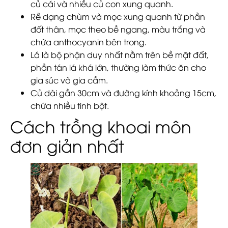
củ cái và nhiều củ con xung quanh.
Rễ dạng chùm và mọc xung quanh từ phần
đốt thân, mọc theo bề ngang, màu trắng và
chứa anthocyanin bên trong.
Lá là bộ phận duy nhất nằm trên bề mặt đất,
phần tán lá khá lớn, thường làm thức ăn cho
gia súc và gia cầm.
Củ dài gần 30cm và đường kính khoảng 15cm,
chứa nhiều tinh bột.
Cách trồng khoai môn
đơn giản nhất