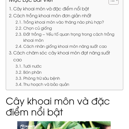
Cây khoai môn và đặc điểm nổi bật
Cách trồng khoai môn đơn giản nhất
Trồng khoai môn vào tháng nào phù hợp?
Chọn củ giống
Đất trồng – Yếu tố quan trọng trong cách trồng
khoai môn
Cách nhân giống khoai môn năng suất cao
Cách chăm sóc cây khoai môn đạt năng suất
cao
Tưới nước
Bón phân
Phòng trừ sâu bệnh
Thu hoạch và bảo quản
Cây khoai môn và đặc
điểm nổi bật