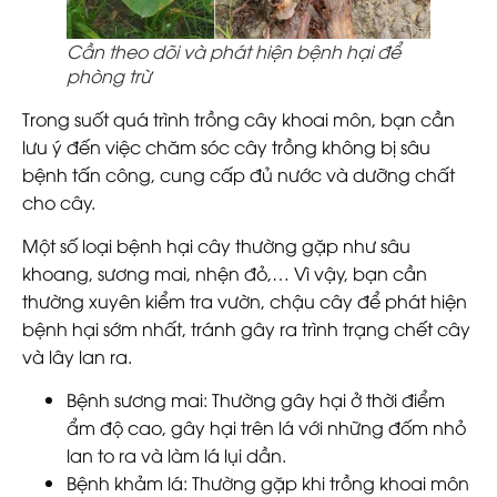
Cần theo dõi và phát hiện bệnh hại để
phòng trừ
Trong suốt quá trình trồng cây khoai môn, bạn cần
lưu ý đến việc chăm sóc cây trồng không bị sâu
bệnh tấn công, cung cấp đủ nước và dưỡng chất
cho cây.
Một số loại bệnh hại cây thường gặp như sâu
khoang, sương mai, nhện đỏ,… Vì vậy, bạn cần
thường xuyên kiểm tra vườn, chậu cây để phát hiện
bệnh hại sớm nhất, tránh gây ra trình trạng chết cây
và lây lan ra.
Bệnh sương mai
: Thường gây hại ở thời điểm
ẩm độ cao, gây hại trên lá với những đốm nhỏ
lan to ra và làm lá lụi dần.
Bệnh khảm lá
: Thường gặp khi trồng khoai môn