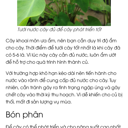
Tưới nước cây đủ để cây phát triển tốt
Cây khoai môn ưa ẩm, nên bạn cần duy trì độ ẩm
cho cây. Thời điểm để tưới cây tốt nhất là khi cây đã
có 5-6 lá. Vì lúc này cây cần đủ nước, luôn ẩm ướt
để hỗ trợ cho quá trình hình thành củ.
Với trường hợp khô hạn kéo dài nên tiến hành cho
nước vào rãnh để cung cấp đủ nước cho cây. Tuy
nhiên, cần tránh gây ra tình trạng ngập úng và gây
chết cây vào thời kỳ thu hoạch. Vì dễ khiến cho củ bị
thối, mất đi sản lượng vụ mùa.
Bón phân
Để cây có thể phát triển và cho năng suất cao nhất,