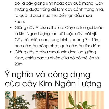
gọi là cây giáng sinh hoặc cây quả mọng. Cây
thường được trồng để làm cây cảnh trong nhà,
ra quả từ cuối mùa thu đến tận đầu mùa
xuân.
Giống cây Ardisia elliptica
: Cây có tên gọi khác
là Kim Ngân Lượng san hô hoặc cây mắt vịt.
Cây có chiều cao trung bình khoảng 7 – 10m,
hoa có màu hồng nhạt, quả có màu tím đậm.
Giống cây Ardisia escallonioides
: Loại giống
rừng, chiều cao tự nhiên của nó có thể lên tới
20m.
Ý nghĩa và công dụng
của cây Kim Ngân Lượng