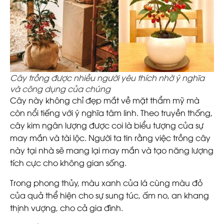
Cây trồng được nhiều người yêu thích nhờ ý nghĩa
và công dụng của chúng
Cây này không chỉ đẹp mắt về mặt thẩm mỹ mà
còn nổi tiếng với ý nghĩa tâm linh. Theo truyền thống,
cây kim ngân lượng được coi là biểu tượng của sự
may mắn và tài lộc. Người ta tin rằng việc trồng cây
này tại nhà sẽ mang lại may mắn và tạo năng lượng
tích cực cho không gian sống.
Trong phong thủy, màu xanh của lá cùng màu đỏ
của quả thể hiện cho sự sung túc, ấm no, an khang
thịnh vượng, cho cả gia đình.