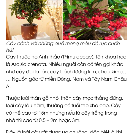
Cây cảnh với những quả mọng màu đỏ rực cuốn
hút
Cây thuộc họ Anh thảo (Primulaceae), tên khoa học
là Ardisia crenata. Nhiều người còn có tên gọi khác
như cây đại la tán, cây bách lượng kim, châu kim sa,
… Nguồn gốc từ miền Đông, Nam và Tây Nam Châu
Á.
Thuộc loài thân gỗ nhỏ, thân cây mọc thẳng đứng,
loài cây lâu năm, thường có tuổi thọ khá cao. Cây
có thể cao tới 15m nhưng nếu là cây trồng trong
nhà thì cao từ 0.5 – 2m hoặc 3m.
Đây là loài cây rất được ưa chuộng, đặc biệt là khi