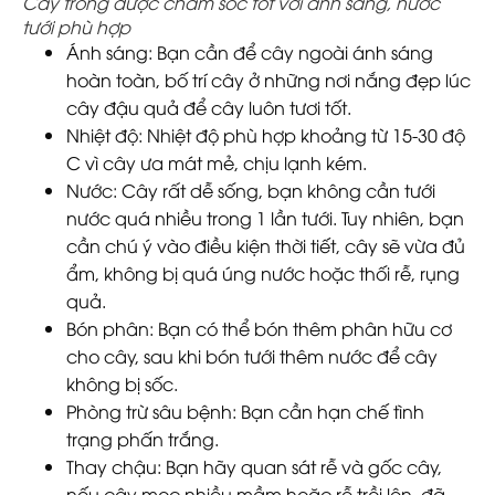
Cây trồng được chăm sóc tốt với ánh sáng, nước
tưới phù hợp
Ánh sáng
: Bạn cần để cây ngoài ánh sáng
hoàn toàn, bố trí cây ở những nơi nắng đẹp lúc
cây đậu quả để cây luôn tươi tốt.
Nhiệt độ
: Nhiệt độ phù hợp khoảng từ 15-30 độ
C vì cây ưa mát mẻ, chịu lạnh kém.
Nước
: Cây rất dễ sống, bạn không cần tưới
nước quá nhiều trong 1 lần tưới. Tuy nhiên, bạn
cần chú ý vào điều kiện thời tiết, cây sẽ vừa đủ
ẩm, không bị quá úng nước hoặc thối rễ, rụng
quả.
Bón phân
: Bạn có thể bón thêm phân hữu cơ
cho cây, sau khi bón tưới thêm nước để cây
không bị sốc.
Phòng trừ sâu bệnh
: Bạn cần hạn chế tình
trạng phấn trắng.
Thay chậu
: Bạn hãy quan sát rễ và gốc cây,
nếu cây mọc nhiều mầm hoặc rễ trồi lên, đã