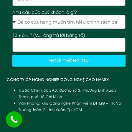
Nhu cầu của quý khách là gì?
12 + 6 = ? (Vui lòng trả lời bằng số)
GỬI THÔNG TIN
CÔNG TY CP NÔNG NGHIỆP CÔNG NGHỆ CAO NAMIX
Trụ Sở Chính:
Số 2A3, đường số 3, Phường Linh Xuân,
Thành phố Hồ Chí Minh
Văn Phòng:
Khu Công nghệ Phần Mềm ĐHQG – ITP, Võ
Trường Toản, P. Linh Xuân, Tp.HCM