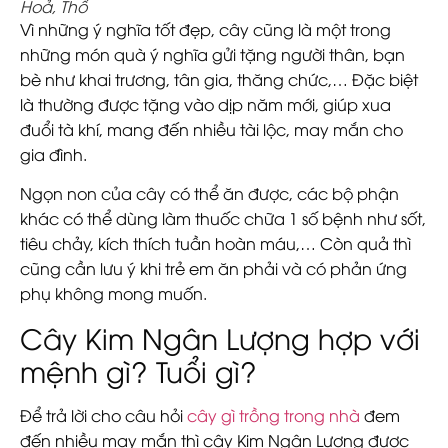
Hoả, Thổ
Vì những ý nghĩa tốt đẹp, cây cũng là một trong
những món quà ý nghĩa gửi tặng người thân, bạn
bè như khai trương, tân gia, thăng chức,… Đặc biệt
là thường được tặng vào dịp năm mới, giúp xua
đuổi tà khí, mang đến nhiều tài lộc, may mắn cho
gia đình.
Ngọn non của cây có thể ăn được, các bộ phận
khác có thể dùng làm thuốc chữa 1 số bệnh như sốt,
tiêu chảy, kích thích tuần hoàn máu,… Còn quả thì
cũng cần lưu ý khi trẻ em ăn phải và có phản ứng
phụ không mong muốn.
Cây Kim Ngân Lượng hợp với
mệnh gì? Tuổi gì?
Để trả lời cho câu hỏi
cây gì trồng trong nhà
đem
đến nhiều may mắn thì cây Kim Ngân Lượng được