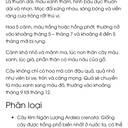
Lá thuôn dài, màu xanh thẫm, hình bầu dục thuôn
dài và nhọn. Mọc đối xứng nhau, sáng bóng và viền
răng cưa trông rất thú vị.
Hoa 5 cánh, màu trắng hoặc hồng phớt, thường nở
vào khoảng tháng 5 – tháng 7 và khoảng 4 đến 5
tháng mới bị rụng.
Cành khá nhỏ và mảnh ma, lúc non thân cây màu
xanh, lúc già, phần thân có màu nâu của gỗ.
Cây không chỉ có hoa mà còn đậu quả, quả nhỏ
như viên bi ve, tròn và căng mọng. Quả sẽ chuyển
từ màu xanh sang màu đỏ, thường vào khoảng
tháng 9 tới tháng 12.
Phân loại
Cây Kim Ngân Lượng Ardisia crenata
: Giống
cây được trồng phổ biến nhất ở nước ta, có thể