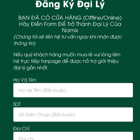
Đăng Ký Đại Lý
BẠN ĐÃ CÓ CỬA HÀNG (Offline/Online)
Hãy Điền Form Để Trở Thành Đại Lý Của
Namix
(Chúng tôi sẽ liên hệ tư vấn ngay khi nhận được
thông tin)
Nếu quý khách hàng muốn mua lẻ vui lòng liên
hệ trực tiếp fanpage để được hỗ trợ giới thiệu
đại lý gần nhất.
Họ Và Tên
SDT
Địa Chỉ