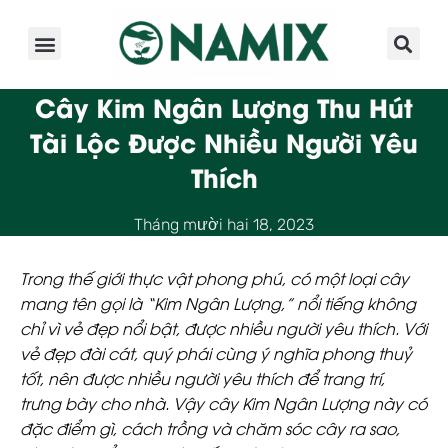
Giới Thiệu
Sản Phẩm
Kinh Nghiệm
Hoạt Động
Cây Kim Ngân Lượng Thu Hút
Tài Lộc Được Nhiều Người Yêu
Thích
Tháng mười hai 18, 2023
Trong thế giới thực vật phong phú, có một loại cây
mang tên gọi là “Kim Ngân Lượng,” nổi tiếng không
chỉ vì vẻ đẹp nổi bật, được nhiều người yêu thích.
Với
vẻ đẹp đài cát, quý phái
cùng
ý nghĩa phong thuỷ
tốt
, nên được nhiều người yêu thích để trang trí,
trưng bày cho nhà. Vậy cây Kim Ngân Lượng này có
đặc điểm gì, cách trồng và chăm sóc cây ra sao,