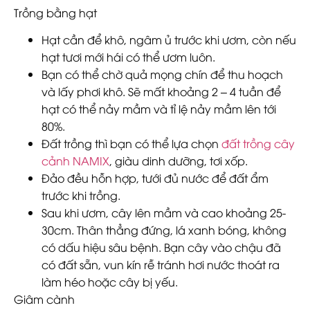
Trồng bằng hạt
Hạt cần để khô, ngâm ủ trước khi ươm, còn nếu
hạt tươi mới hái có thể ươm luôn.
Bạn có thể chờ quả mọng chín để thu hoạch
và lấy phơi khô. Sẽ mất khoảng 2 – 4 tuần để
hạt có thể nảy mầm và tỉ lệ nảy mầm lên tới
80%.
Đất trồng thì bạn có thể lựa chọn
đất trồng cây
cảnh NAMIX
, giàu dinh dưỡng, tơi xốp.
Đảo đều hỗn hợp, tưới đủ nước để đất ẩm
trước khi trồng.
Sau khi ươm, cây lên mầm và cao khoảng 25-
30cm. Thân thẳng đứng, lá xanh bóng, không
có dấu hiệu sâu bệnh. Bạn cây vào chậu đã
có đất sẵn, vun kín rễ tránh hơi nước thoát ra
làm héo hoặc cây bị yếu.
Giâm cành