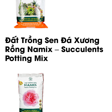
Đất Trồng Sen Đá Xương
Rồng Namix – Succulents
Potting Mix