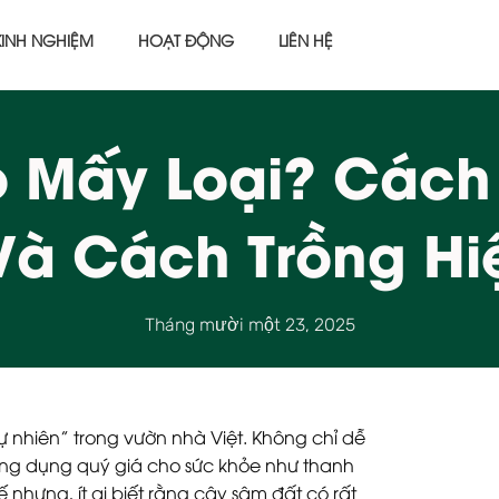
KINH NGHIỆM
HOẠT ĐỘNG
LIÊN HỆ
 Mấy Loại? Cách 
Và Cách Trồng Hi
Tháng mười một 23, 2025
 nhiên” trong vườn nhà Việt. Không chỉ dễ
ông dụng quý giá cho sức khỏe như thanh
ế nhưng, ít ai biết rằng cây sâm đất có rất