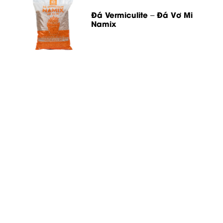
Đá Vermiculite – Đá Vơ Mi
Namix