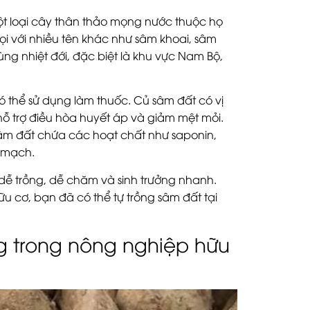
một loại cây thân thảo mọng nước thuộc họ
i với nhiều tên khác như sâm khoai, sâm
g nhiệt đới, đặc biệt là khu vực Nam Bộ,
ó thể sử dụng làm thuốc. Củ sâm đất có vị
ời hỗ trợ điều hòa huyết áp và giảm mệt mỏi.
sâm đất chứa các hoạt chất như saponin,
m mạch.
dễ trồng, dễ chăm và sinh trưởng nhanh.
 cơ, bạn đã có thể tự trồng sâm đất tại
g trong nông nghiệp hữu