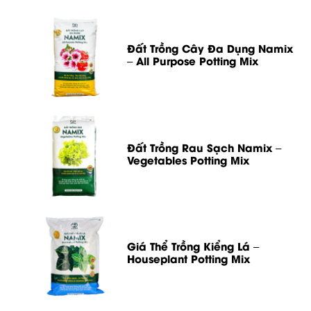
Đất Trồng Cây Đa Dụng Namix
– All Purpose Potting Mix
Đất Trồng Rau Sạch Namix –
Vegetables Potting Mix
Giá Thể Trồng Kiểng Lá –
Houseplant Potting Mix