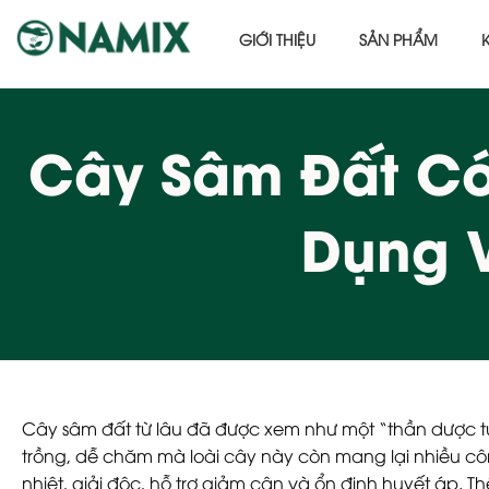
GIỚI THIỆU
SẢN PHẨM
Cây Sâm Đất Có
Dụng 
Cây sâm đất từ lâu đã được xem như một “thần dược tự
trồng, dễ chăm mà loài cây này còn mang lại nhiều c
nhiệt, giải độc, hỗ trợ giảm cân và ổn định huyết áp. Th