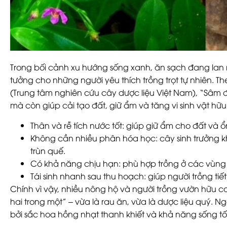
Trong bối cảnh xu hướng sống xanh, ăn sạch đang lan r
tưởng cho những người yêu thích trồng trọt tự nhiên. 
(Trung tâm nghiên cứu cây dược liệu Việt Nam), “Sâm đấ
mà còn giúp cải tạo đất, giữ ẩm và tăng vi sinh vật hữu 
Thân và rễ tích nước tốt
: giúp giữ ẩm cho đất và ổ
Không cần nhiều phân hóa học
: cây sinh trưởng
trùn quế.
Có khả năng chịu hạn
: phù hợp trồng ở các vùng
Tái sinh nhanh sau thu hoạch
: giúp người trồng ti
Chính vì vậy, nhiều nông hộ và người trồng vườn hữu c
hai trong một” – vừa là rau ăn, vừa là dược liệu quý. 
bởi sắc hoa hồng nhạt thanh khiết và khả năng sống t