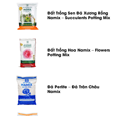
Đất Trồng Sen Đá Xương Rồng
Namix – Succulents Potting Mix
Đất Trồng Hoa Namix – Flowers
Potting Mix
Đá Perlite – Đá Trân Châu
Namix