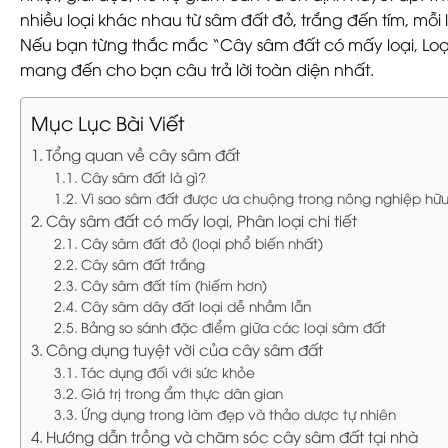
nhiều loại khác nhau từ sâm đất đỏ, trắng đến tím, mỗi loại
Nếu bạn từng thắc mắc “Cây sâm đất có mấy loại, Loại 
mang đến cho bạn câu trả lời toàn diện nhất.
Mục Lục Bài Viết
Tổng quan về cây sâm đất
Cây sâm đất là gì?
Vì sao sâm đất được ưa chuộng trong nông nghiệp hữ
Cây sâm đất có mấy loại, Phân loại chi tiết
Cây sâm đất đỏ (loại phổ biến nhất)
Cây sâm đất trắng
Cây sâm đất tím (hiếm hơn)
Cây sâm dây đất loại dễ nhầm lẫn
Bảng so sánh đặc điểm giữa các loại sâm đất
Công dụng tuyệt vời của cây sâm đất
Tác dụng đối với sức khỏe
Giá trị trong ẩm thực dân gian
Ứng dụng trong làm đẹp và thảo dược tự nhiên
Hướng dẫn trồng và chăm sóc cây sâm đất tại nhà