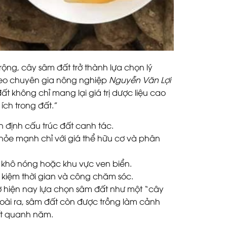
ộng, cây sâm đất trở thành lựa chọn lý
Theo chuyên gia nông nghiệp
Nguyễn Văn Lợi
t không chỉ mang lại giá trị dược liệu cao
ích trong đất.”
n định cấu trúc đất canh tác.
 khỏe mạnh chỉ với giá thể hữu cơ và phân
 khô nóng hoặc khu vực ven biển.
ết kiệm thời gian và công chăm sóc.
ơ hiện nay lựa chọn sâm đất như một “cây
Ngoài ra, sâm đất còn được trồng làm cảnh
ốt quanh năm.