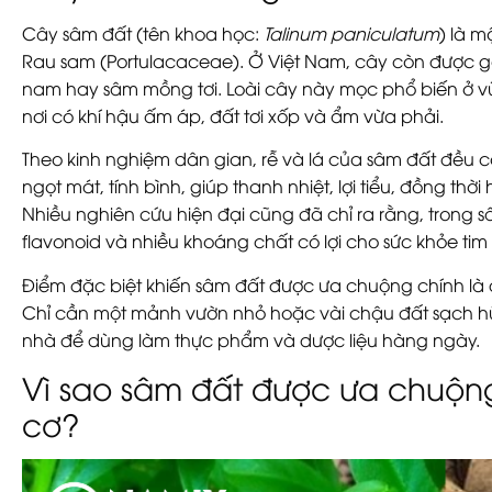
Cây sâm đất (tên khoa học:
Talinum paniculatum
) là 
Rau sam (Portulacaceae). Ở Việt Nam, cây còn được gọ
nam hay sâm mồng tơi. Loài cây này mọc phổ biến ở vùn
nơi có khí hậu ấm áp, đất tơi xốp và ẩm vừa phải.
Theo kinh nghiệm dân gian, rễ và lá của sâm đất đều c
ngọt mát, tính bình, giúp thanh nhiệt, lợi tiểu, đồng th
Nhiều nghiên cứu hiện đại cũng đã chỉ ra rằng, trong 
flavonoid và nhiều khoáng chất có lợi cho sức khỏe ti
Điểm đặc biệt khiến sâm đất được ưa chuộng chính là 
Chỉ cần một mảnh vườn nhỏ hoặc vài chậu đất sạch hữu
nhà để dùng làm thực phẩm và dược liệu hàng ngày.
Vì sao sâm đất được ưa chuộn
cơ?