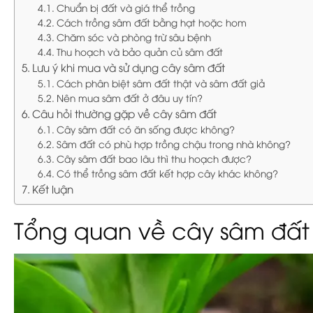
Chuẩn bị đất và giá thể trồng
Cách trồng sâm đất bằng hạt hoặc hom
Chăm sóc và phòng trừ sâu bệnh
Thu hoạch và bảo quản củ sâm đất
Lưu ý khi mua và sử dụng cây sâm đất
Cách phân biệt sâm đất thật và sâm đất giả
Nên mua sâm đất ở đâu uy tín?
Câu hỏi thường gặp về cây sâm đất
Cây sâm đất có ăn sống được không?
Sâm đất có phù hợp trồng chậu trong nhà không?
Cây sâm đất bao lâu thì thu hoạch được?
Có thể trồng sâm đất kết hợp cây khác không?
Kết luận
Tổng quan về cây sâm đất