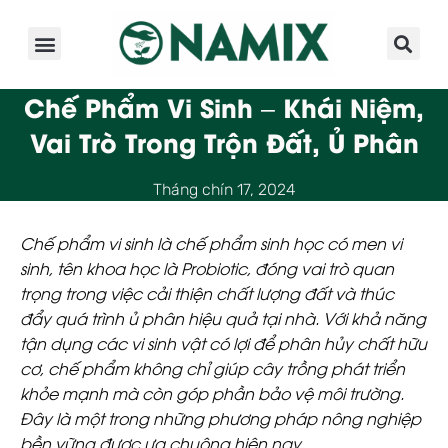
Giới Thiệu
Sản Phẩm
Kinh Nghiệm
Hoạt Động
Chế Phẩm Vi Sinh – Khái Niệm,
Vai Trò Trong Trộn Đất, Ủ Phân
Tháng chín 17, 2024
Chế phẩm vi sinh là chế phẩm sinh học có men vi
sinh, tên khoa học là Probiotic, đóng vai trò quan
trọng trong việc cải thiện chất lượng đất và thúc
đẩy quá trình ủ phân hiệu quả tại nhà. Với khả năng
tận dụng các vi sinh vật có lợi để phân hủy chất hữu
cơ, chế phẩm không chỉ giúp cây trồng phát triển
khỏe mạnh mà còn góp phần bảo vệ môi trường.
Đây là một trong những phương pháp nông nghiệp
bền vững được ưa chuộng hiện nay.