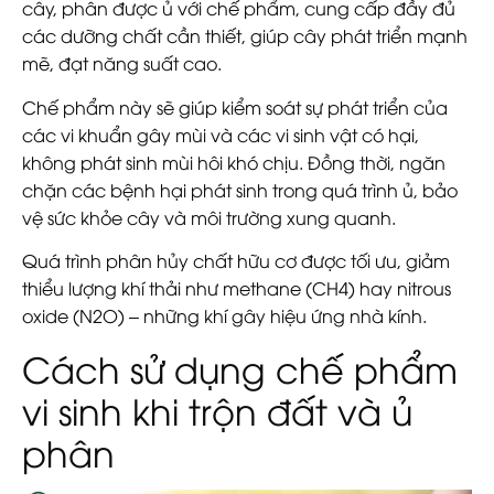
cây, phân được ủ với chế phẩm, cung cấp đầy đủ
các dưỡng chất cần thiết, giúp cây phát triển mạnh
mẽ, đạt năng suất cao.
Chế phẩm này sẽ giúp kiểm soát sự phát triển của
các vi khuẩn gây mùi và các vi sinh vật có hại,
không phát sinh mùi hôi khó chịu. Đồng thời, ngăn
chặn các bệnh hại phát sinh trong quá trình ủ, bảo
vệ sức khỏe cây và môi trường xung quanh.
Quá trình phân hủy chất hữu cơ được tối ưu, giảm
thiểu lượng khí thải như methane (CH4) hay nitrous
oxide (N2O) – những khí gây hiệu ứng nhà kính.
Cách sử dụng chế phẩm
vi sinh khi trộn đất và ủ
phân