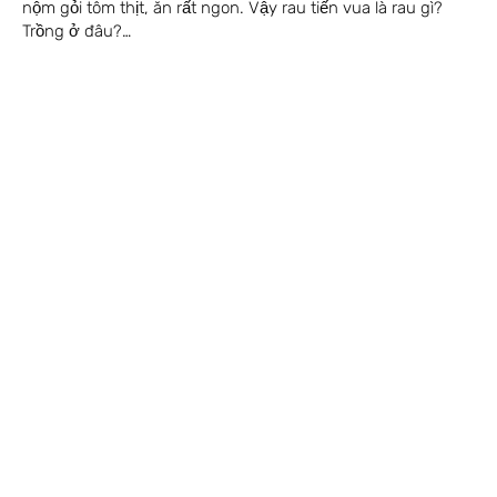
nộm gỏi tôm thịt, ăn rất ngon. Vậy rau tiến vua là rau gì?
Trồng ở đâu?…