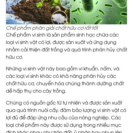
Chế phẩm phân giải chất hữu cơ rất tốt
Chế phẩm vi sinh là sản phẩm sinh học chứa các
loại vi sinh vật có lợi, được sản xuất và ứng dụng
nhằm cải thiện đất trồng và quá trình phân hủy chất
hữu cơ.
Những vi sinh vật này bao gồm vi khuẩn, nấm, và
các loại vi sinh khác có khả năng phân hủy các
chất hữu cơ, chuyển hóa chúng thành dưỡng chất
dễ hấp thụ cho cây trồng.
Chúng có nguồn gốc từ tự nhiên và được sản xuất
qua quá trình nuôi cấy, đảm bảo lượng vi sinh vật có
lợi đủ để đáp ứng nhu cầu của nông nghiệp. Các
loại chế phẩm này được sử dụng trong nhiều mục
đích khác nhau như trộn đất, ủ phân hay phun lên