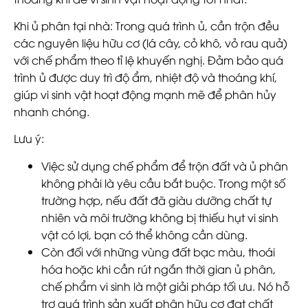
Khi ủ phân tại nhà
: Trong quá trình ủ, cần trộn đều
các nguyên liệu hữu cơ (lá cây, cỏ khô, vỏ rau quả)
với chế phẩm theo tỉ lệ khuyến nghị. Đảm bảo quá
trình ủ được duy trì độ ẩm, nhiệt độ và thoáng khí,
giúp vi sinh vật hoạt động mạnh mẽ để phân hủy
nhanh chóng.
Lưu ý:
Việc sử dụng chế phẩm để trộn đất và ủ phân
không phải là yêu cầu bắt buộc. Trong một số
trường hợp, nếu đất đã giàu dưỡng chất tự
nhiên và môi trường không bị thiếu hụt vi sinh
vật có lợi, bạn có thể không cần dùng.
Còn đối với những vùng đất bạc màu, thoái
hóa hoặc khi cần rút ngắn thời gian ủ phân,
chế phẩm vi sinh là một giải pháp tối ưu. Nó hỗ
trợ quá trình sản xuất phân hữu cơ đạt chất