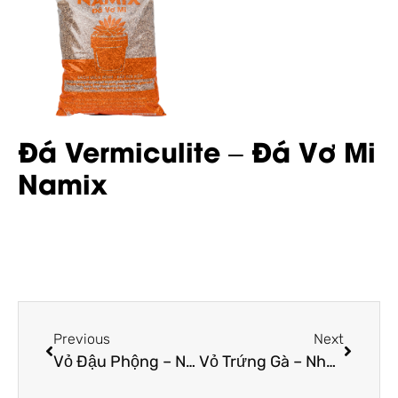
Đá Vermiculite – Đá Vơ Mi
Namix
Previous
Next
Vỏ Đậu Phộng – Nguồn Nguyên Liệu Quý Để Trộn Đất Trồng Cây
Vỏ Trứng Gà – Những Công Dụng Bất Ngờ Đối Với Đất Và Cây Trồng