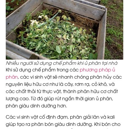
Nhiều người sử dụng chế phẩm khi ủ phân tại nhà
Khi sử dụng chế phẩm trong các
phương pháp ủ
phân
, các vi sinh vật sẽ nhanh chóng phân hủy các
nguyên liệu hữu cơ như lá cây, rơm rạ, cỏ khô, và
các chất thải từ thực vật, thành phân hữu cơ chất
lượng cao. Từ đó giúp rút ngắn thời gian ủ phân,
phân giàu dinh dưỡng hơn.
Các vi sinh vật cố định đạm, phân giải lân và kali
giúp tạo ra phân bón giàu dinh dưỡng. Khi bón cho