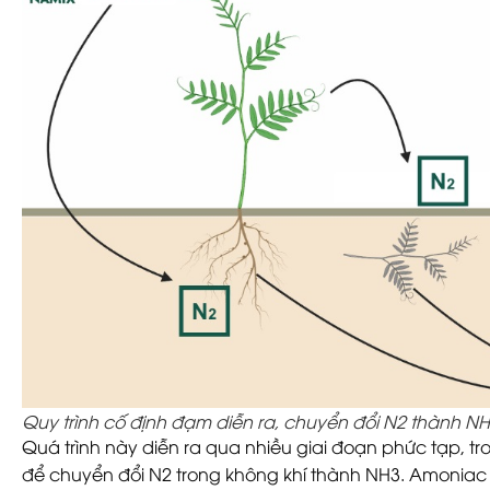
Quy trình cố định đạm diễn ra, chuyển đổi N2 thành N
Quá trình này diễn ra qua nhiều giai đoạn phức tạp, t
để chuyển đổi N2 trong không khí thành NH3. Amonia