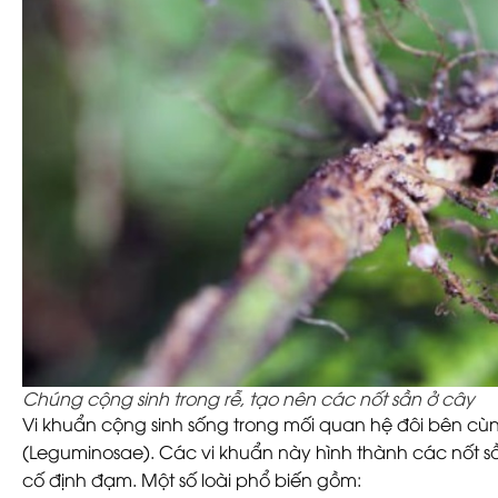
Chúng cộng sinh trong rễ, tạo nên các nốt sần ở cây
Vi khuẩn cộng sinh sống trong mối quan hệ đôi bên cùng
(Leguminosae). Các vi khuẩn này hình thành các nốt sần
cố định đạm. Một số loài phổ biến gồm: