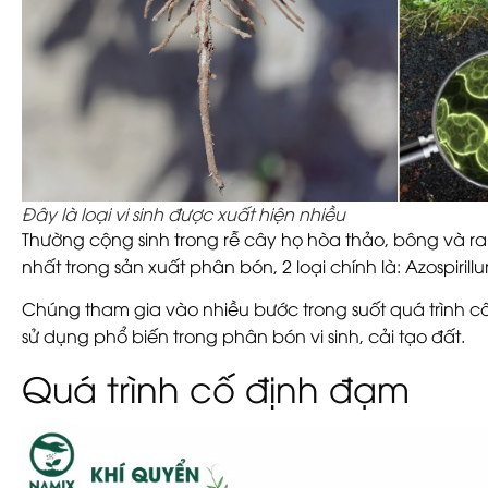
Đây là loại vi sinh được xuất hiện nhiều
Thường cộng sinh trong rễ cây họ hòa thảo, bông và rau
nhất trong sản xuất phân bón, 2 loại chính là: Azospirillu
Chúng tham gia vào nhiều bước trong suốt quá trình cố
sử dụng phổ biến trong phân bón vi sinh, cải tạo đất.
Quá trình cố định đạm