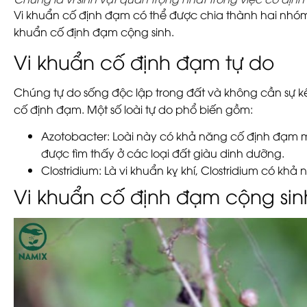
Vi khuẩn cố định đạm có thể được chia thành hai nhóm 
khuẩn cố định đạm cộng sinh.
Vi khuẩn cố định đạm tự do
Chúng tự do sống độc lập trong đất và không cần sự kết
cố định đạm. Một số loài tự do phổ biến gồm:
Azotobacter
: Loài này có khả năng cố định đạm m
được tìm thấy ở các loại đất giàu dinh dưỡng.
Clostridium
: Là vi khuẩn kỵ khí, Clostridium có khả
Vi khuẩn cố định đạm cộng sin