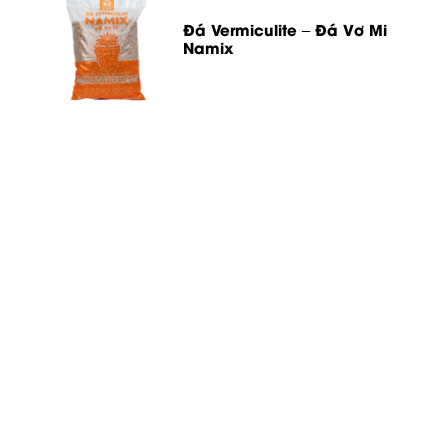
Đá Vermiculite – Đá Vơ Mi
Namix