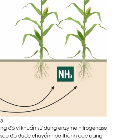
H3
rong đó vi khuẩn sử dụng enzyme nitrogenase
c sau đó được chuyển hóa thành các dạng