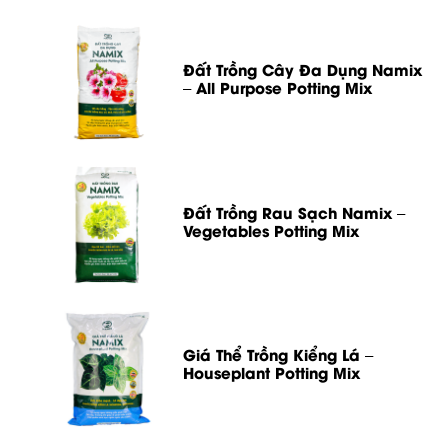
Đất Trồng Cây Đa Dụng Namix
– All Purpose Potting Mix
Đất Trồng Rau Sạch Namix –
Vegetables Potting Mix
Giá Thể Trồng Kiểng Lá –
Houseplant Potting Mix