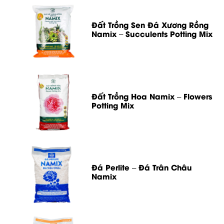
Đất Trồng Sen Đá Xương Rồng
Namix – Succulents Potting Mix
Đất Trồng Hoa Namix – Flowers
Potting Mix
Đá Perlite – Đá Trân Châu
Namix