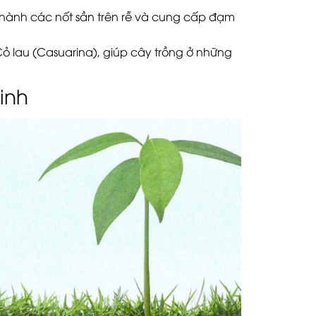
 thành các nốt sần trên rễ và cung cấp đạm
Cỏ lau (Casuarina), giúp cây trồng ở những
inh