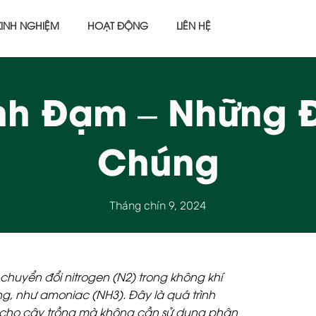
KINH NGHIỆM
HOẠT ĐỘNG
LIÊN HỆ
nh Đạm – Những Đ
Chúng
Tháng chín 9, 2024
chuyển đổi nitrogen (N2) trong không khí
g, như amoniac (NH3). Đây là quá trình
 cho cây trồng mà không cần sử dụng phân