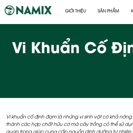
GIỚI THIỆU
SẢN PHẨM
Vi Khuẩn Cố Đị
Vi khuẩn cố định đạm là những vi sinh vật có khả năng 
thành các hợp chất hữu cơ mà cây trồng có thể sử dụn
quan trọng giúp cung cấp nguồn dinh dưỡng tự nhiên