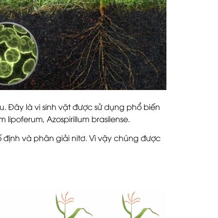
. Đây là vi sinh vật được sử dụng phổ biến
m lipoferum, Azospirillum brasilense.
 định và phân giải nitơ. Vì vậy chúng được