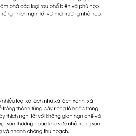
khám phá các loại rau phổ biến và phù hợp
rồng, thích nghi tốt với môi trường nhỏ hẹp,
 nhiều loại xà lách như xà lách xanh, xà
ể trồng thành từng cây riêng lẻ hoặc trong
ày thích nghi tốt với không gian hạn chế và
ng, sân thượng hoặc khu vực nhỏ trong sân
ng và nhanh chóng thu hoạch.