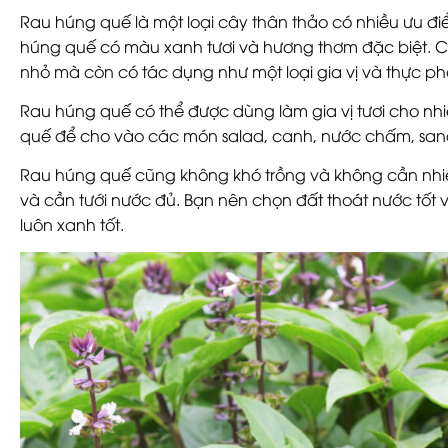
Rau húng quế là một loại cây thân thảo có nhiều ưu đi
húng quế có màu xanh tươi và hương thơm đặc biệt.
nhỏ mà còn có tác dụng như một loại gia vị và thực p
Rau húng quế có thể được dùng làm gia vị tươi cho nhi
quế để cho vào các món salad, canh, nước chấm, san
Rau húng quế cũng không khó trồng và không cần nhiề
và cần tưới nước đủ. Bạn nên chọn đất thoát nước tốt
luôn xanh tốt.