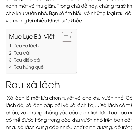
xanh mát và thư giãn. Trong chủ đề này, chúng ta sẽ 
cho khu vườn nhỏ. Bạn sẽ tìm hiểu về những loại rau dễ t
và mang lại nhiều lợi ích sức khỏe.
Mục Lục Bài Viết
Rau xà lách
Rau cải
Rau diếp cá
Rau húng quế
Rau xà lách
Xà lách là một lựa chọn tuyệt vời cho khu vườn nhỏ. Có
lách đỏ, xà lách bắp cải và xà lách tía,… Xà lách có th
chậu, và chúng không yêu cầu diện tích lớn. Loại rau n
có thể được trồng trong các khu vườn nhỏ trên ban cô
nhà. Xà lách cung cấp nhiều chất dinh dưỡng, dễ trồ