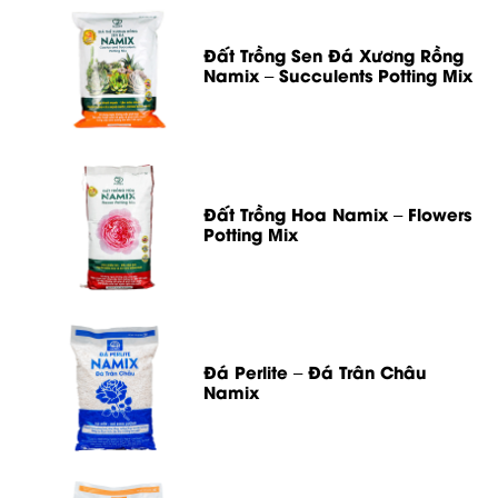
Đất Trồng Sen Đá Xương Rồng
Namix – Succulents Potting Mix
Đất Trồng Hoa Namix – Flowers
Potting Mix
Đá Perlite – Đá Trân Châu
Namix