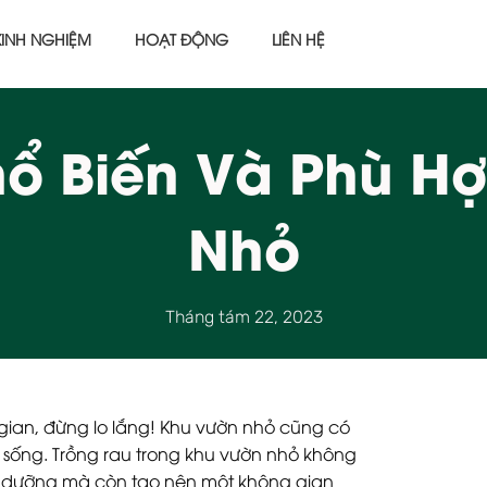
KINH NGHIỆM
HOẠT ĐỘNG
LIÊN HỆ
hổ Biến Và Phù H
Nhỏ
Tháng tám 22, 2023
ian, đừng lo lắng! Khu vườn nhỏ cũng có
c sống. Trồng rau trong khu vườn nhỏ không
h dưỡng mà còn tạo nên một không gian