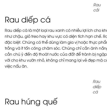
Rau
cải
Rau diếp cá
Rau diếp cá là một loại rau xanh có nhiều lợi ích cho k
như chậu, giỏ treo hay khu vực có diện tích hạn chế.
đặc biệt. Chúng có thể dùng làm gia vị hoặc thực ph
trồng và ít tốn công chăm sóc. Chúng chỉ cần ánh nắng
cần chú ý đến độ thoát nước của đất để tránh bị ngập 
vời cho khu vườn nhỏ, không chỉ mang lại vẻ đẹp mà còn
việc nấu ăn.
Rau
diếp
cá
Rau húng quế