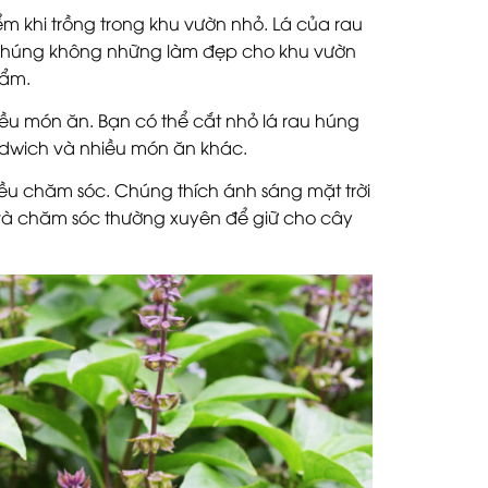
ểm khi trồng trong khu vườn nhỏ. Lá của rau
 Chúng không những làm đẹp cho khu vườn
hẩm.
ều món ăn. Bạn có thể cắt nhỏ lá rau húng
dwich và nhiều món ăn khác.
u chăm sóc. Chúng thích ánh sáng mặt trời
 và chăm sóc thường xuyên để giữ cho cây