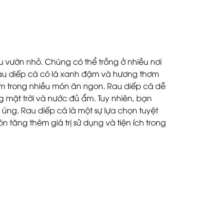
hu vườn nhỏ. Chúng có thể trồng ở nhiều nơi
 Rau diếp cá có lá xanh đậm và hương thơm
ẩm trong nhiều món ăn ngon. Rau diếp cá dễ
 mặt trời và nước đủ ẩm. Tuy nhiên, bạn
úng. Rau diếp cá là một sự lựa chọn tuyệt
 tăng thêm giá trị sử dụng và tiện ích trong