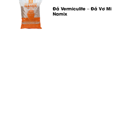
Đá Vermiculite – Đá Vơ Mi
Namix