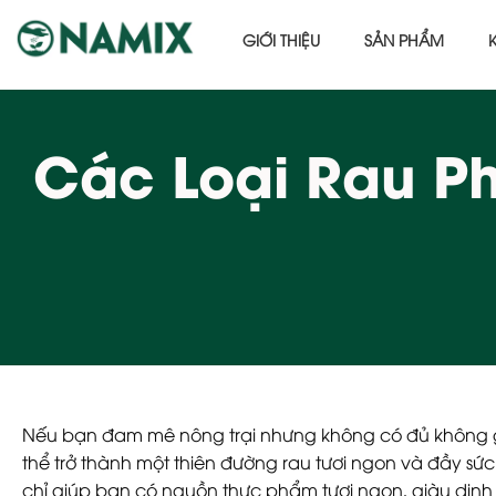
GIỚI THIỆU
SẢN PHẨM
Các Loại Rau P
Nếu bạn đam mê nông trại nhưng không có đủ không g
thể trở thành một thiên đường rau tươi ngon và đầy sứ
chỉ giúp bạn có nguồn thực phẩm tươi ngon, giàu din