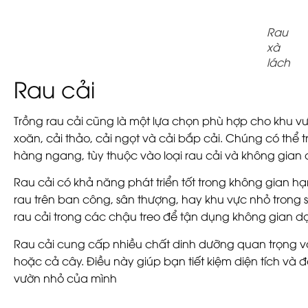
Rau
xà
lách
Rau cải
Trồng rau cải cũng là một lựa chọn phù hợp cho khu vư
xoăn, cải thảo, cải ngọt và cải bắp cải. Chúng có thể 
hàng ngang, tùy thuộc vào loại rau cải và không gian 
Rau cải có khả năng phát triển tốt trong không gian h
rau trên ban công, sân thượng, hay khu vực nhỏ trong 
rau cải trong các chậu treo để tận dụng không gian d
Rau cải cung cấp nhiều chất dinh dưỡng quan trọng và
hoặc cả cây. Điều này giúp bạn tiết kiệm diện tích và 
vườn nhỏ của mình