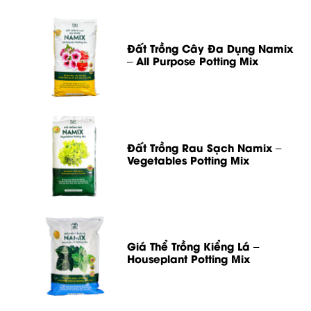
Đất Trồng Cây Đa Dụng Namix
– All Purpose Potting Mix
Đất Trồng Rau Sạch Namix –
Vegetables Potting Mix
Giá Thể Trồng Kiểng Lá –
Houseplant Potting Mix