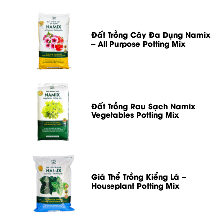
Đất Trồng Cây Đa Dụng Namix
– All Purpose Potting Mix
Đất Trồng Rau Sạch Namix –
Vegetables Potting Mix
Giá Thể Trồng Kiểng Lá –
Houseplant Potting Mix