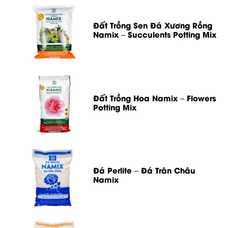
Đất Trồng Sen Đá Xương Rồng
Namix – Succulents Potting Mix
Đất Trồng Hoa Namix – Flowers
Potting Mix
Đá Perlite – Đá Trân Châu
Namix