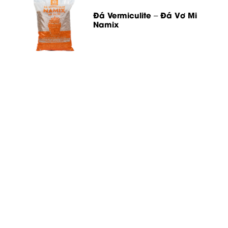
Đá Vermiculite – Đá Vơ Mi
Namix