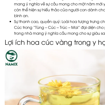
mang ý nghĩa về sự cầu mong cho một năm mới yê
còn thể hiện sự hiếu thảo của người con dành c
bình an.
Sự thanh cao, quyền quý
: Loài hoa tượng trưng 
Cúc trong “Tùng – Cúc – Trúc – Mai” đại diện ch
trong nhà mang ý nghĩa cầu mong cho sự giàu san
Lợi ích hoa cúc vàng trong y h