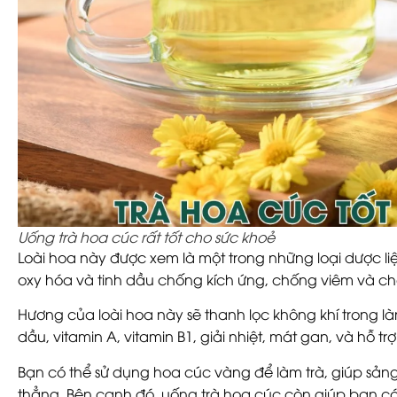
Uống trà hoa cúc rất tốt cho sức khoẻ
Loài hoa này được xem là một trong những loại dược li
oxy hóa và tinh dầu chống kích ứng, chống viêm và ch
Hương của loài hoa này sẽ thanh lọc không khí trong là
dầu, vitamin A, vitamin B1, giải nhiệt, mát gan, và hỗ tr
Bạn có thể sử dụng hoa cúc vàng để làm trà, giúp sảng
thẳng. Bên cạnh đó, uống trà hoa cúc còn giúp bạn có 