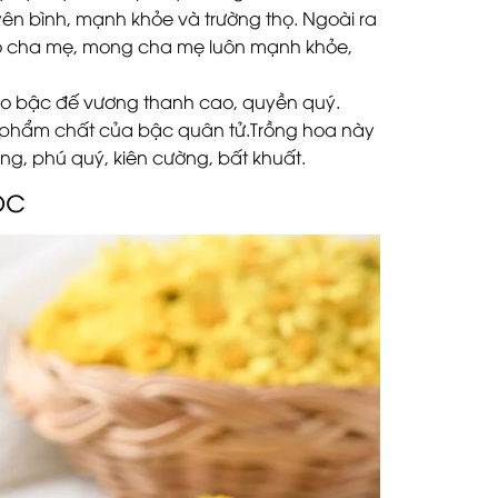
n bình, mạnh khỏe và trường thọ. Ngoài ra
ho cha mẹ, mong cha mẹ luôn mạnh khỏe,
cho bậc đế vương thanh cao, quyền quý.
o phẩm chất của bậc quân tử.Trồng hoa này
g, phú quý, kiên cường, bất khuất.
ọc