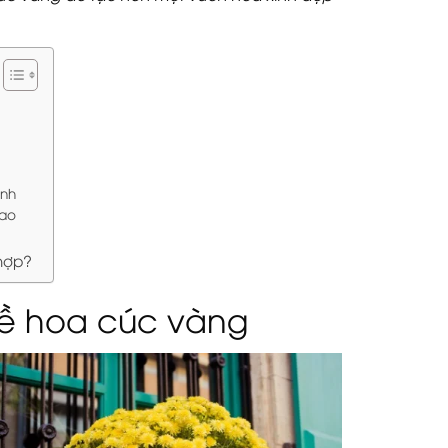
ành
cao
 hợp?
về hoa cúc vàng