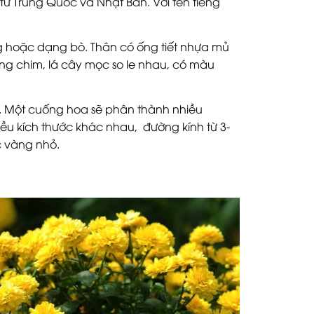
 từ Trung Quốc và Nhật Bản. Với tên tiếng
 hoặc dạng bò. Thân có ống tiết nhựa mủ
lông chim, lá cây mọc so le nhau, có màu
h. Một cuống hoa sẽ phân thành nhiều
u kích thước khác nhau, đường kính từ 3-
c vàng nhỏ.