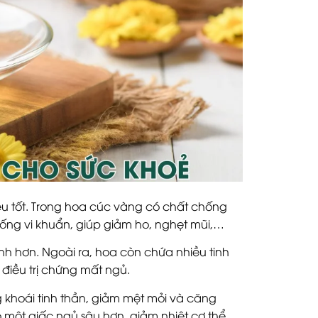
ệu tốt. Trong hoa cúc vàng có chất chống
ống vi khuẩn, giúp giảm ho, nghẹt mũi,…
nh hơn. Ngoài ra, hoa còn chứa nhiều tinh
ợ điều trị chứng mất ngủ.
 khoái tinh thần, giảm mệt mỏi và căng
một giấc ngủ sâu hơn, giảm nhiệt cơ thể,