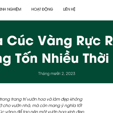
KINH NGHIỆM
HOẠT ĐỘNG
LIÊN HỆ
 Cúc Vàng Rực R
g Tốn Nhiều Thời
Tháng mười 2, 2023
trong trang trí vườn hoa và làm đẹp không
rỡ cho vườn nhà, mà còn mang ý nghĩa tốt
úc vàng để tạo nên một vườn hoa xinh đẹp