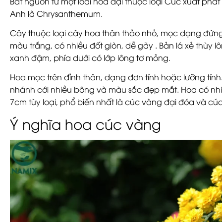
Bắt nguồn từ một loài hoa dại thuộc loại Cúc xuất phát
Anh là Chrysanthemum.
Cây thuộc loại cây hoa thân thảo nhỏ, mọc dạng đứng
màu trắng, có nhiều đốt giòn, dễ gãy . Bản lá xẻ thùy 
xanh đậm, phía dưới có lớp lông tơ mỏng.
Hoa mọc trên đỉnh thân, dạng đơn tính hoặc lưỡng tín
nhánh cới nhiều bông và màu sắc đẹp mắt. Hoa có nhiề
7cm tùy loại, phổ biến nhất là cúc vàng đại đóa và cú
Ý nghĩa hoa cúc vàng