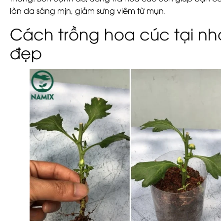
làn da sáng mịn, giảm sưng viêm từ mụn.
Cách trồng hoa cúc tại nh
đẹp