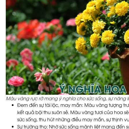
Màu vàng rực rỡ mang ý nghĩa cho sức sống, sự năng 
Đem đến sự tài lộc, may mắn
: Màu vàng tượng trư
kết quả bội thu suôn sẻ. Màu vàng tươi của hoa s
sức sống, thu hút những điều may mắn, sự thịnh 
Sự trường thọ
: Nhờ sức sống mãnh liệt mang đến s