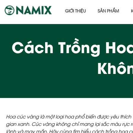
GIỚI THIỆU
SẢN PHẨM
Cách Trồng Hoa
Khôn
Hoa cúc vàng là một loại hoa phổ biến được yêu thích 
gian xanh. Cúc vàng không chỉ mang lại sắc màu rực 
lành và may mắn. Hãy cùng tìm hiểu cách trồng hoa c