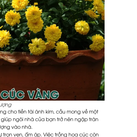
lượng
ng cho tiền tài ánh kim, cầu mong về một
ẽ giúp ngôi nhà của bạn trở nên ngập tràn
vượng vào nhà.
ự trọn vẹn, ấm áp. Việc trồng hoa cúc còn