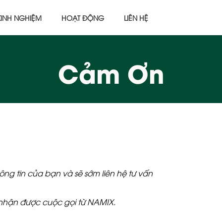
KINH NGHIỆM
HOẠT ĐỘNG
LIÊN HỆ
Cảm Ơn
ng tin của bạn và sẽ sớm liên hệ tư vấn
ể nhận được cuộc gọi từ NAMIX.