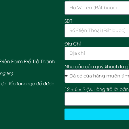
SDT
Địa Chỉ
iền Form Để Trở Thành
Nhu cầu của quý khách là g
ng tin)
trực tiếp fanpage để được
12 + 6 = ? (Vui lòng trả lời bằ