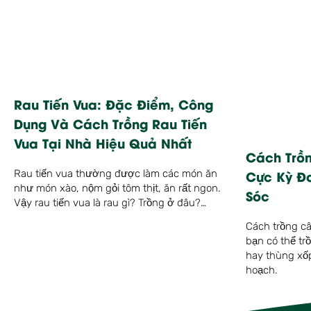
Rau Tiến Vua: Đặc Điểm, Công
Dụng Và Cách Trồng Rau Tiến
Vua Tại Nhà Hiệu Quả Nhất
Cách Trồ
Cực Kỳ Đ
Rau tiến vua thường được làm các món ăn
như món xào, nộm gỏi tôm thịt, ăn rất ngon.
Sóc
Vậy rau tiến vua là rau gì? Trồng ở đâu?…
Cách trồng câ
bạn có thể tr
hay thùng xốp
hoạch.