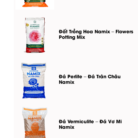
Đất Trồng Hoa Namix – Flowers
Potting Mix
Đá Perlite – Đá Trân Châu
Namix
Đá Vermiculite – Đá Vơ Mi
Namix