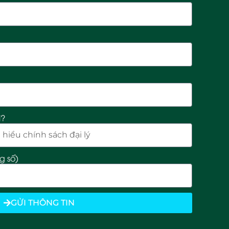
ì?
ng số)
GỬI THÔNG TIN