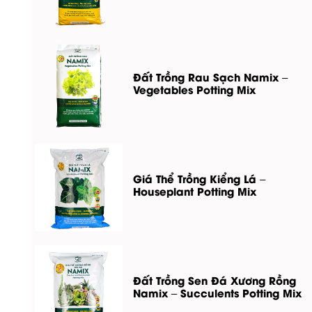
Đất Trồng Rau Sạch Namix –
Vegetables Potting Mix
Giá Thể Trồng Kiểng Lá –
Houseplant Potting Mix
Đất Trồng Sen Đá Xương Rồng
Namix – Succulents Potting Mix