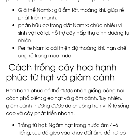
Giá thể Namix:
giữ ẩm tốt, thoáng khí, giúp rễ
phát triển mạnh.
phân hữu cơ trong đất Namix:
chứa nhiều vi
sinh vật có lợi, hỗ trợ cây hấp thụ dinh dưỡng tự
nhiên.
Perlite Namix:
cải thiện độ thoáng khí, hạn chế
úng rễ trong mùa mưa.
Cách trồng cây hoa hạnh
phúc từ hạt và giâm cành
Hoa hạnh phúc có thể được nhân giống bằng hai
cách phổ biến: gieo hạt và giâm cành. Tuy nhiên,
giâm cành thường được ưa chuộng hơn vì tỷ lệ sống
cao và cây phát triển nhanh.
Trồng từ hạt:
Ngâm hạt trong nước ấm 4–6
tiếng, sau đó gieo vào khay đất ẩm, để nơi có