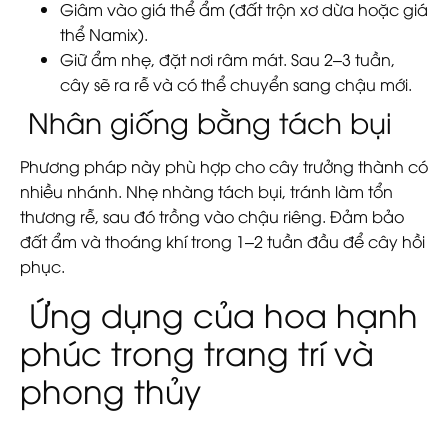
Giâm vào giá thể ẩm (đất trộn xơ dừa hoặc giá
thể Namix).
Giữ ẩm nhẹ, đặt nơi râm mát. Sau 2–3 tuần,
cây sẽ ra rễ và có thể chuyển sang chậu mới.
Nhân giống bằng tách bụi
Phương pháp này phù hợp cho cây trưởng thành có
nhiều nhánh. Nhẹ nhàng tách bụi, tránh làm tổn
thương rễ, sau đó trồng vào chậu riêng. Đảm bảo
đất ẩm và thoáng khí trong 1–2 tuần đầu để cây hồi
phục.
Ứng dụng của hoa hạnh
phúc trong trang trí và
phong thủy