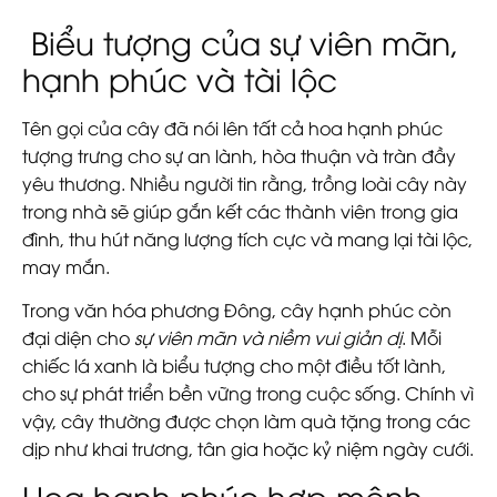
Biểu tượng của sự viên mãn,
hạnh phúc và tài lộc
Tên gọi của cây đã nói lên tất cả hoa hạnh phúc
tượng trưng cho sự an lành, hòa thuận và tràn đầy
yêu thương. Nhiều người tin rằng, trồng loài cây này
trong nhà sẽ giúp gắn kết các thành viên trong gia
đình, thu hút năng lượng tích cực và mang lại tài lộc,
may mắn.
Trong văn hóa phương Đông, cây hạnh phúc còn
đại diện cho
sự viên mãn và niềm vui giản dị
. Mỗi
chiếc lá xanh là biểu tượng cho một điều tốt lành,
cho sự phát triển bền vững trong cuộc sống. Chính vì
vậy, cây thường được chọn làm quà tặng trong các
dịp như khai trương, tân gia hoặc kỷ niệm ngày cưới.
Hoa hạnh phúc hợp mệnh