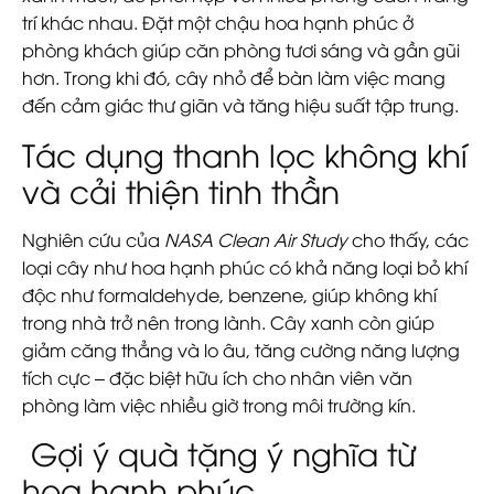
trí khác nhau. Đặt một chậu hoa hạnh phúc ở
phòng khách giúp căn phòng tươi sáng và gần gũi
hơn. Trong khi đó, cây nhỏ để bàn làm việc mang
đến cảm giác thư giãn và tăng hiệu suất tập trung.
Tác dụng thanh lọc không khí
và cải thiện tinh thần
Nghiên cứu của
NASA Clean Air Study
cho thấy, các
loại cây như hoa hạnh phúc có khả năng loại bỏ khí
độc như formaldehyde, benzene, giúp không khí
trong nhà trở nên trong lành. Cây xanh còn giúp
giảm căng thẳng và lo âu, tăng cường năng lượng
tích cực – đặc biệt hữu ích cho nhân viên văn
phòng làm việc nhiều giờ trong môi trường kín.
Gợi ý quà tặng ý nghĩa từ
hoa hạnh phúc