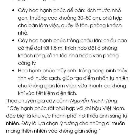
Cây hoa hạnh phúc để bàn:
kích thước nhỏ
gọn, thường cao khoảng 30–50 cm, phù hợp
cho bàn làm việc, quầy lễ tân, phòng khách
nhỏ.
Cây hoa hạnh phúc trồng chậu lớn:
chiều cao
có thể đạt tới 1,5 m, thích hợp đặt ở phòng
khách rộng, sảnh tòa nhà hoặc văn phòng
công ty.
Hoa hạnh phúc thủy sinh:
trồng trong bình thủy
tinh với nước sạch, giúp tạo điểm nhấn tự nhiên
cho không gian làm việc, vừa thanh lọc không
khí vừa tiết kiệm diện tích.
Theo chuyên gia cây cảnh
Nguyễn Thanh Tùng
“Cây hạnh phúc rất phù hợp với khí hậu Việt Nam,
đặc biệt là khu vực thành phố nơi thiếu ánh sáng tự
nhiên. Đây là lựa chọn lý tưởng cho những ai muốn
mang thiên nhiên vào không gian sống.”