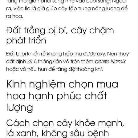
tăng thời gian phơi sáng nhẹ vào buổi sáng. Ngoài
ra, việc tỉa lá già giúp cây tập trung năng lượng để
ra hoa.
Đất trồng bị bí, cây chậm
phát triển
Đất bị bí khiến rễ không hấp thụ được oxy. Nên thay
đất định kỳ 6 tháng/lần và trộn thêm
perlite Namix
hoặc vỏ trấu hun để tăng độ thoáng khí.
Kinh nghiệm chọn mua
hoa hạnh phúc chất
lượng
Cách chọn cây khỏe mạnh,
lá xanh, không sâu bệnh