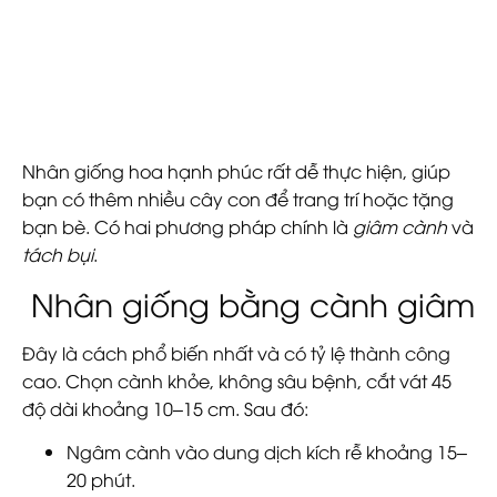
Nhân giống
hoa hạnh phúc
rất dễ thực hiện, giúp
bạn có thêm nhiều cây con để trang trí hoặc tặng
bạn bè. Có hai phương pháp chính là
giâm cành
và
tách bụi
.
Nhân giống bằng cành giâm
Đây là cách phổ biến nhất và có tỷ lệ thành công
cao. Chọn cành khỏe, không sâu bệnh, cắt vát 45
độ dài khoảng 10–15 cm. Sau đó:
Ngâm cành vào dung dịch kích rễ khoảng 15–
20 phút.