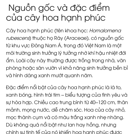
Nguồn gốc và đặc điểm
của cây hoa hạnh phúc
Cây hoa hạnh phúc (tên khoa học:
Homalomena
rubescens
) thuộc họ Ráy (Araceae), có nguồn gốc
từ khu vực Đông Nam Á, trong đó Việt Nam là một
môi trường sinh trưởng lý tưởng nhờ khí hậu nhiệt đới
ẩm. Loài cây này thường được trồng trong nhà, văn
phòng hoặc sân vườn vì khả năng sinh trưởng bền bỉ
và hình dáng xanh mướt quanh năm.
Đặc điểm nổi bật của cây hoa hạnh phúc là lá to,
xanh bóng, hình trái tim – biểu tượng của tình yêu và
sự hòa hợp. Chiều cao trung bình từ 40–120 cm, thân
mảnh, mọng nước, dễ chăm sóc. Hoa của cây nhỏ,
mọc thành cụm và có màu trắng xanh nhẹ nhàng.
Dù không quá nổi bật như lan hay hồng, nhưng
chính sự tinh tế của nó khiến hoa hạnh phúc được