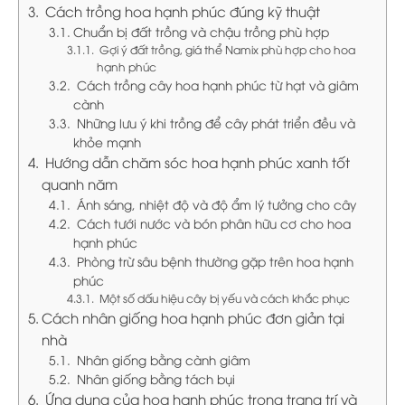
Cách trồng hoa hạnh phúc đúng kỹ thuật
Chuẩn bị đất trồng và chậu trồng phù hợp
Gợi ý đất trồng, giá thể Namix phù hợp cho hoa
hạnh phúc
Cách trồng cây hoa hạnh phúc từ hạt và giâm
cành
Những lưu ý khi trồng để cây phát triển đều và
khỏe mạnh
Hướng dẫn chăm sóc hoa hạnh phúc xanh tốt
quanh năm
Ánh sáng, nhiệt độ và độ ẩm lý tưởng cho cây
Cách tưới nước và bón phân hữu cơ cho hoa
hạnh phúc
Phòng trừ sâu bệnh thường gặp trên hoa hạnh
phúc
Một số dấu hiệu cây bị yếu và cách khắc phục
Cách nhân giống hoa hạnh phúc đơn giản tại
nhà
Nhân giống bằng cành giâm
Nhân giống bằng tách bụi
Ứng dụng của hoa hạnh phúc trong trang trí và