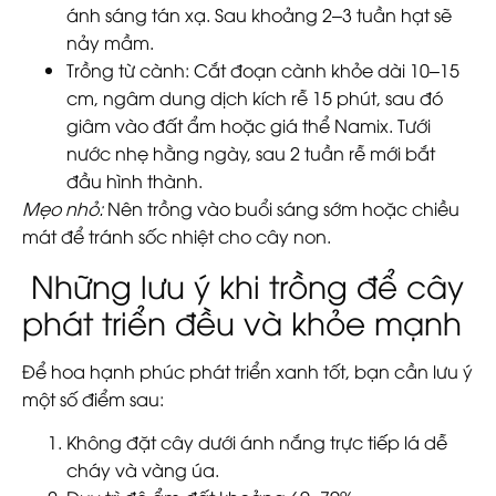
ánh sáng tán xạ. Sau khoảng 2–3 tuần hạt sẽ
nảy mầm.
Trồng từ cành:
Cắt đoạn cành khỏe dài 10–15
cm, ngâm dung dịch kích rễ 15 phút, sau đó
giâm vào đất ẩm hoặc giá thể Namix. Tưới
nước nhẹ hằng ngày, sau 2 tuần rễ mới bắt
đầu hình thành.
Mẹo nhỏ:
Nên trồng vào buổi sáng sớm hoặc chiều
mát để tránh sốc nhiệt cho cây non.
Những lưu ý khi trồng để cây
phát triển đều và khỏe mạnh
Để
hoa hạnh phúc
phát triển xanh tốt, bạn cần lưu ý
một số điểm sau:
Không đặt cây dưới ánh nắng trực tiếp lá dễ
cháy và vàng úa.