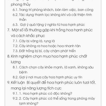
phong thủy
Trang trí phòng khách, bàn làm việc, ban công
Tác dụng thanh lọc không khí và cải thiện tinh
thần
Gợi ý quà tặng ý nghĩa từ hoa hạnh phúc
Một số lỗi thường gặp khi trồng hoa hạnh phúc
và cách khắc phục
Cây bị vàng lá, rụng lá
Cây không ra hoa hoặc hoa nhanh tàn
Đất trồng bị bí, cây chậm phát triển
Kinh nghiệm chọn mua hoa hạnh phúc chất
lượng
Cách chọn cây khỏe mạnh, lá xanh, không sâu
bệnh
Gợi ý nơi mua cây hoa hạnh phúc uy tín
Kết luận Bí quyết để hoa hạnh phúc luôn tươi tốt,
mang lại năng lượng tích cực
1. Hoa hạnh phúc có độc không?
2. Cây hạnh phúc có thể sống trong phòng máy
lạnh không?