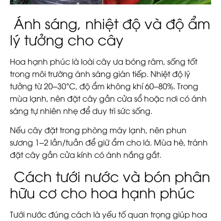
Ánh sáng, nhiệt độ và độ ẩm
lý tưởng cho cây
Hoa hạnh phúc là loài cây ưa bóng râm, sống tốt
trong môi trường ánh sáng gián tiếp. Nhiệt độ lý
tưởng từ
20–30°C
, độ ẩm không khí 60–80%. Trong
mùa lạnh, nên đặt cây gần cửa sổ hoặc nơi có ánh
sáng tự nhiên nhẹ để duy trì sức sống.
Nếu cây đặt trong phòng máy lạnh, nên phun
sương 1–2 lần/tuần để giữ ẩm cho lá. Mùa hè, tránh
đặt cây gần cửa kính có ánh nắng gắt.
Cách tưới nước và bón phân
hữu cơ cho hoa hạnh phúc
Tưới nước đúng cách là yếu tố quan trọng giúp hoa