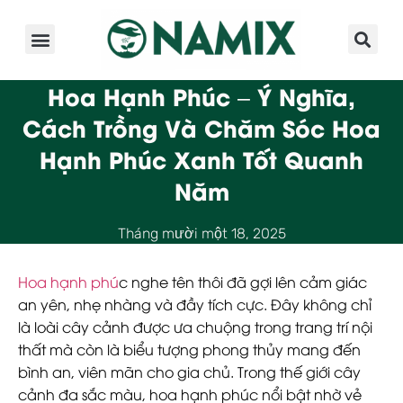
Giới Thiệu
Sản Phẩm
Kinh Nghiệm
Hoạt Động
Hoa Hạnh Phúc – Ý Nghĩa,
Cách Trồng Và Chăm Sóc Hoa
Hạnh Phúc Xanh Tốt Quanh
Năm
Tháng mười một 18, 2025
Hoa hạnh phú
c nghe tên thôi đã gợi lên cảm giác
an yên, nhẹ nhàng và đầy tích cực. Đây không chỉ
là loài cây cảnh được ưa chuộng trong trang trí nội
thất mà còn là biểu tượng phong thủy mang đến
bình an, viên mãn cho gia chủ. Trong thế giới cây
cảnh đa sắc màu, hoa hạnh phúc nổi bật nhờ vẻ