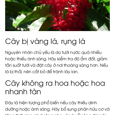
Cây bị vàng lá, rụng lá
Nguyên nhân chủ yếu là do
tưới nước quá nhiều
hoặc thiếu ánh sáng
. Hãy kiểm tra độ ẩm đất, giảm
tần suất tưới và đặt cây ở nơi thoáng sáng hơn. Nếu
lá bị thối, nên cắt bỏ để tránh lây lan.
Cây không ra hoa hoặc hoa
nhanh tàn
Đây là hiện tượng phổ biến nếu cây thiếu dinh
dưỡng hoặc ánh sáng. Hãy bổ sung phân hữu cơ và