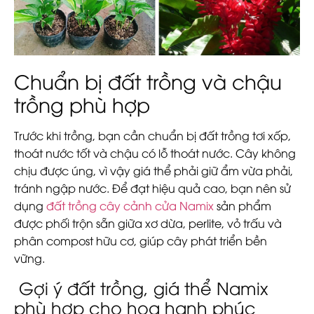
Chuẩn bị đất trồng và chậu
trồng phù hợp
Trước khi trồng, bạn cần chuẩn bị đất trồng tơi xốp,
thoát nước tốt và chậu có lỗ thoát nước. Cây không
chịu được úng, vì vậy giá thể phải giữ ẩm vừa phải,
tránh ngập nước. Để đạt hiệu quả cao, bạn nên sử
dụng
đất trồng cây cảnh cửa Namix
sản phẩm
được phối trộn sẵn giữa xơ dừa, perlite, vỏ trấu và
phân compost hữu cơ, giúp cây phát triển bền
vững.
Gợi ý đất trồng, giá thể Namix
phù hợp cho hoa hạnh phúc