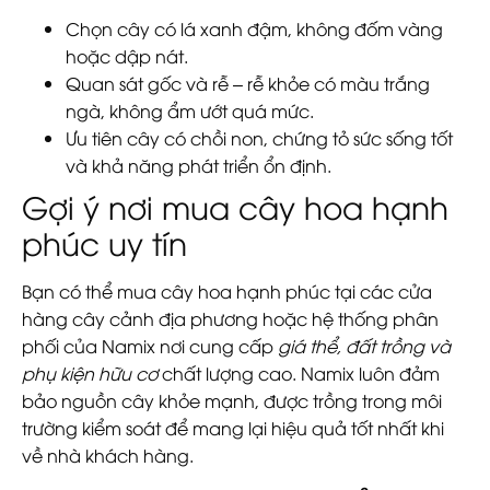
Chọn cây có lá xanh đậm, không đốm vàng
hoặc dập nát.
Quan sát gốc và rễ – rễ khỏe có màu trắng
ngà, không ẩm ướt quá mức.
Ưu tiên cây có chồi non, chứng tỏ sức sống tốt
và khả năng phát triển ổn định.
Gợi ý nơi mua cây hoa hạnh
phúc uy tín
Bạn có thể mua cây hoa hạnh phúc tại các cửa
hàng cây cảnh địa phương hoặc hệ thống phân
phối của Namix nơi cung cấp
giá thể, đất trồng và
phụ kiện hữu cơ
chất lượng cao. Namix luôn đảm
bảo nguồn cây khỏe mạnh, được trồng trong môi
trường kiểm soát để mang lại hiệu quả tốt nhất khi
về nhà khách hàng.