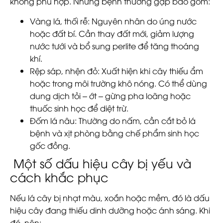
không phù hợp. Những bệnh thường gặp bao gồm:
Vàng lá, thối rễ:
Nguyên nhân do úng nước
hoặc đất bí. Cần thay đất mới, giảm lượng
nước tưới và bổ sung perlite để tăng thoáng
khí.
Rệp sáp, nhện đỏ:
Xuất hiện khi cây thiếu ẩm
hoặc trong môi trường khô nóng. Có thể dùng
dung dịch tỏi – ớt – gừng pha loãng hoặc
thuốc sinh học để diệt trừ.
Đốm lá nâu:
Thường do nấm, cần cắt bỏ lá
bệnh và xịt phòng bằng chế phẩm sinh học
gốc đồng.
Một số dấu hiệu cây bị yếu và
cách khắc phục
Nếu lá cây bị nhạt màu, xoắn hoặc mềm, đó là dấu
hiệu cây đang thiếu dinh dưỡng hoặc ánh sáng. Khi
đó, nên: