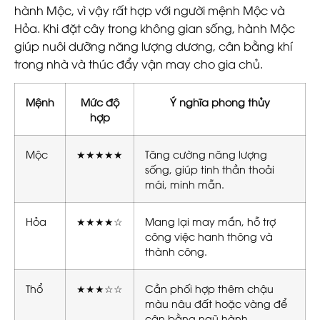
hành Mộc, vì vậy
rất hợp với người mệnh Mộc và
Hỏa
. Khi đặt cây trong không gian sống, hành Mộc
giúp nuôi dưỡng năng lượng dương, cân bằng khí
trong nhà và thúc đẩy vận may cho gia chủ.
Mệnh
Mức độ
Ý nghĩa phong thủy
hợp
Mộc
★★★★★
Tăng cường năng lượng
sống, giúp tinh thần thoải
mái, minh mẫn.
Hỏa
★★★★☆
Mang lại may mắn, hỗ trợ
công việc hanh thông và
thành công.
Thổ
★★★☆☆
Cần phối hợp thêm chậu
màu nâu đất hoặc vàng để
cân bằng ngũ hành.