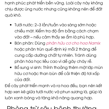
hạnh phúc phát triển bền vững. Loài cây này không
chịu được úng nước nhưng cũng không nên để đất
quá khô.
Tưới nước:
2–3 lần/tuần vào sáng sớm hoặc
chiều mát. Kiểm tra độ ẩm bằng cách chạm
vào đất – nếu cảm thấy se ẩm là phù hợp.
Bón phân:
Dùng
phân hữu cơ cho hoa Namix
hoặc phân trùn quế định kỳ mỗi 2 tháng để
cung cấp dưỡng chất tự nhiên. Tránh dùng
phân hóa học liều cao vì dễ gây cháy rễ.
Bổ sung vi sinh:
Thỉnh thoảng thêm một lớp mùn
hữu cơ hoặc than bùn để cải thiện độ tơi xốp
của đất.
Để cây phát triển mạnh và ra hoa đều, bạn nên kết
hợp xen kẽ giữa tưới nước và phun sương lá, giúp lá
luôn xanh bóng và tăng khả năng quang hợp.
Phòng trừ sâu bệnh thường