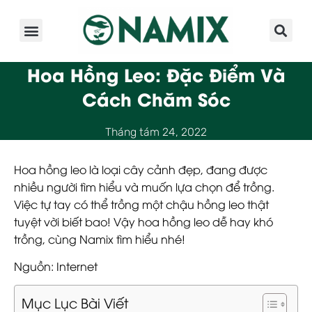
Giới Thiệu
Sản Phẩm
Kinh Nghiệm
Hoạt Động
Hoa Hồng Leo: Đặc Điểm Và
Cách Chăm Sóc
Tháng tám 24, 2022
Hoa hồng leo là loại cây cảnh đẹp, đang được
nhiều người tìm hiểu và muốn lựa chọn để trồng.
Việc tự tay có thể trồng một chậu hồng leo thật
tuyệt vời biết bao! Vậy hoa hồng leo dễ hay khó
trồng, cùng Namix tìm hiểu nhé!
Nguồn: Internet
Mục Lục Bài Viết