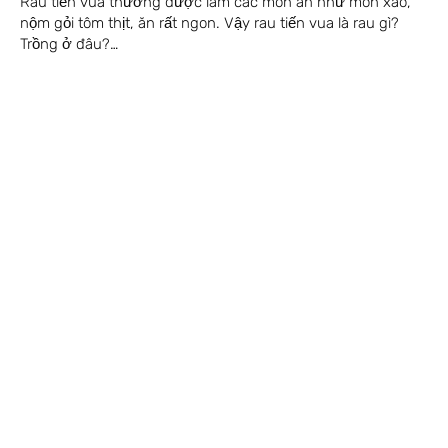
Rau tiến vua thường được làm các món ăn như món xào,
nộm gỏi tôm thịt, ăn rất ngon. Vậy rau tiến vua là rau gì?
Trồng ở đâu?…