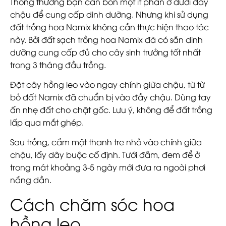
Thông thường bạn cần bón một ít phân ở dưới đáy
chậu để cung cấp dinh dưỡng. Nhưng khi sử dụng
đất trồng hoa Namix không cần thực hiện thao tác
này. Bởi đất sạch trồng hoa Namix đã có sẵn dinh
dưỡng cung cấp đủ cho cây sinh trưởng tốt nhất
trong 3 tháng đầu trồng.
Đặt cây hồng leo vào ngay chính giữa chậu, từ từ
bỏ đất Namix đã chuẩn bị vào đầy chậu. Dùng tay
ấn nhẹ đất cho chặt gốc. Lưu ý, không để đất trồng
lấp qua mắt ghép.
Sau trồng, cắm một thanh tre nhỏ vào chính giữa
chậu, lấy dây buộc cố định. Tưới đẫm, đem để ở
trong mát khoảng 3-5 ngày mới đưa ra ngoài phơi
nắng dần.
Cách chăm sóc hoa
hồng leo