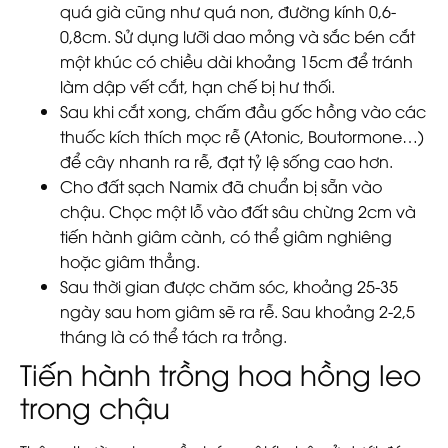
quá già cũng như quá non, đường kính 0,6-
0,8cm. Sử dụng lưỡi dao mỏng và sắc bén cắt
một khúc có chiều dài khoảng 15cm để tránh
làm dập vết cắt, hạn chế bị hư thối.
Sau khi cắt xong, chấm đầu gốc hồng vào các
thuốc kích thích mọc rễ (Atonic, Boutormone…)
để cây nhanh ra rễ, đạt tỷ lệ sống cao hơn.
Cho đất sạch Namix đã chuẩn bị sẵn vào
chậu. Chọc một lỗ vào đất sâu chừng 2cm và
tiến hành giâm cành, có thể giâm nghiêng
hoặc giâm thẳng.
Sau thời gian được chăm sóc, khoảng 25-35
ngày sau hom giâm sẽ ra rễ. Sau khoảng 2-2,5
tháng là có thể tách ra trồng.
Tiến hành trồng hoa hồng leo
trong chậu