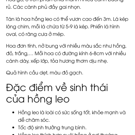
rủ. Các cành phủ đầy gai nhọn.
Tán lá hoa hồng leo có thể vươn cao đến 3m. Lá kép
lông chim, mỗi lá chứa từ 5-9 lá kép. Phiến lá hình
oval, có răng cưa ở mép.
Hoa đơn tính, nở bung với nhiều màu sắc như hồng,
đỏ, trắng,… Mỗi hoa có đường kính 6-8cm với nhiều
cánh dày, xếp lớp, tỏa hương thơm dịu nhẹ.
Quả hình cầu dẹt, màu đỏ gạch.
Đặc điểm về sinh thái
của hồng leo
Hồng leo là loài có sức sống tốt, khỏe mạnh và
dễ chăm sóc.
Tốc độ sinh trưởng trung bình.
Hồng leo thích hợp nuôi trồng ở nơi thoáng,