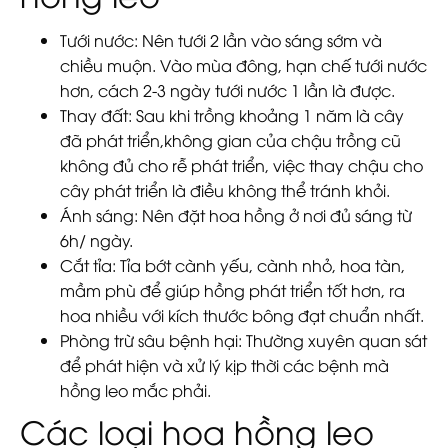
Tưới nước: Nên tưới 2 lần vào sáng sớm và
chiều muộn. Vào mùa đông, hạn chế tưới nước
hơn, cách 2-3 ngày tưới nước 1 lần là được.
Thay đất: Sau khi trồng khoảng 1 năm là cây
đã phát triển,không gian của chậu trồng cũ
không đủ cho rễ phát triển, việc thay chậu cho
cây phát triển là điều không thể tránh khỏi.
Ánh sáng: Nên đặt hoa hồng ở nơi đủ sáng từ
6h/ ngày.
Cắt tỉa: Tỉa bớt cành yếu, cành nhỏ, hoa tàn,
mầm phù để giúp hồng phát triển tốt hơn, ra
hoa nhiều với kích thước bông đạt chuẩn nhất.
Phòng trừ sâu bệnh hại: Thường xuyên quan sát
để phát hiện và xử lý kịp thời các bệnh mà
hồng leo mắc phải.
Các loại hoa hồng leo