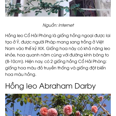
Nguồn: Internet
Hồng leo Cổ Hải Phòng là giống hồng ngoại được lai
tạo ở Ý, được người Pháp mang sang trồng ở Việt
Nam vào thế kỷ XIX. Giống hoa này có khả năng leo
khỏe, hoa quanh năm cùng với đường kính bông to
(8-10cm). Hiện nay, có 2 giống hồng Cổ Hải Phòng:
giống hoa màu đỏ truyền thống và giống đột biến
hoa màu hồng.
Hồng leo Abraham Darby