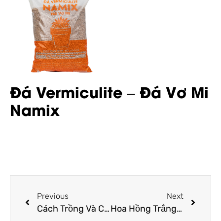
Đá Vermiculite – Đá Vơ Mi
Namix
Previous
Next
Cách Trồng Và Chăm Sóc Hoa Ngũ Sắc Tím Rủ Siêu Đẹp
Hoa Hồng Trắng: Ý Nghĩa, Đặc Điểm, Cách Trồng Và Chăm Sóc