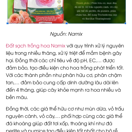
Nguồn: Namix
Đất sạch trồng hoa Namix
với quy trình xử lý nguyên
liệu trong nhiều tháng, xử lý triệt để mầm bệnh gây
hại. Đồng thời các chỉ tiêu về độ pH, EC,… được
đảm bảo, tạo điều kiện cho hoa trồng phát triển tốt.
Với các thành phần như phân hữu cơ, phân chậm
tan,… đảm bảo cung cấp dinh dưỡng lâu dài lên
đến 4 tháng, giúp cây khỏe mạnh ra hoa nhiều và
bền màu.
Đồng thời, các giá thể hữu cơ như mùn dừa, vỏ trấu
nguyên cánh, vỏ cây,… phối hợp cùng các giá thể
đá khoáng giúp đất tơi xốp, thoáng khí như đá
perlite và pumice tạo điều kiện tốt nhất cho bộ rễ