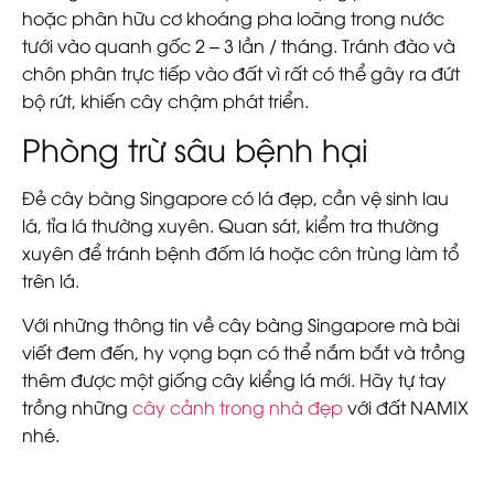
hoặc phân hữu cơ khoáng pha loãng trong nước
tưới vào quanh gốc 2 – 3 lần / tháng. Tránh đào và
chôn phân trực tiếp vào đất vì rất có thể gây ra đứt
bộ rứt, khiến cây chậm phát triển.
Phòng trừ sâu bệnh hại
Đẻ cây bàng Singapore có lá đẹp, cần vệ sinh lau
lá, tỉa lá thường xuyên. Quan sát, kiểm tra thường
xuyên để tránh bệnh đốm lá hoặc côn trùng làm tổ
trên lá.
Với những thông tin về cây bàng Singapore mà bài
viết đem đến, hy vọng bạn có thể nắm bắt và trồng
thêm được một giống cây kiểng lá mới. Hãy tự tay
trồng những
cây cảnh trong nhà đẹp
với đất NAMIX
nhé.