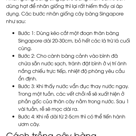
dùng hạt để nhân giống thì lại rất hiếm thấy ai áp
dụng. Các bước nhân giống cây bàng Singapore
như sau:
Bước 1:
Dùng kéo cắt một đoạn thân bàng
Singapore dài 20-30cm, bỏ hết các lá trừ lá cuối
cùng.
Bước 2:
Cho cành bàng cảnh vào bình đã
chứa sẵn nước sạch, tránh đặt bình ở vị trí ánh
nắng chiếu trực tiếp, nhiệt độ phòng yêu cầu
ổn định.
Bước 3:
Khi thấy nước vẩn đục thay nước ngay.
Trong một tuần, các vết chồi rễ sẽ xuất hiện ở
phần gốc của thân cây nằm trong nước. Sau 1
vài tuần, rễ sẽ mọc dài ra.
Bước 4:
Khi rễ dài từ 2-5cm thì có thể tiến hành
ươm cây.
Cách trồng cây bàng