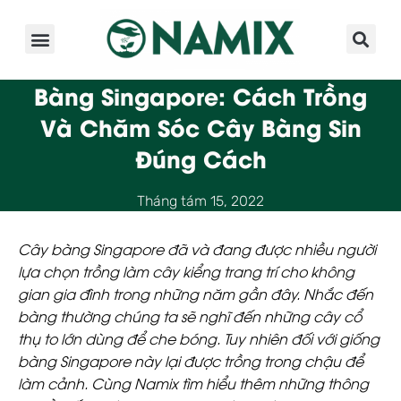
Giới Thiệu
Sản Phẩm
Kinh Nghiệm
Hoạt Động
Bàng Singapore: Cách Trồng
Và Chăm Sóc Cây Bàng Sin
Đúng Cách
Tháng tám 15, 2022
Cây bàng Singapore
đã và đang được nhiều người
lựa chọn trồng làm cây kiểng trang trí cho không
gian gia đình trong những năm gần đây. Nhắc đến
bàng thường chúng ta sẽ nghĩ đến những cây cổ
thụ to lớn dùng để che bóng. Tuy nhiên đối với giống
bàng Singapore này lại được trồng trong chậu để
làm cảnh. Cùng
Namix
tìm hiểu thêm những thông