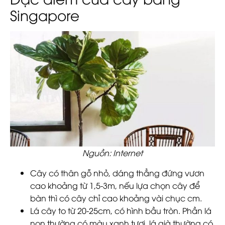
Singapore
Nguồn: Internet
Cây có thân gỗ nhỏ, dáng thẳng đứng vươn
cao khoảng từ 1,5-3m, nếu lựa chọn cây để
bàn thì có cây chỉ cao khoảng vài chục cm.
Lá cây to từ 20-25cm, có hình bầu tròn. Phần lá
non thường có màu xanh tươi, lá già thường có