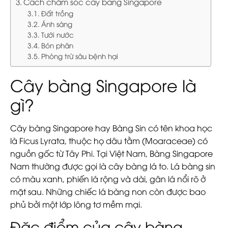
Cách chăm sóc cây bàng Singapore
Đất trồng
Ánh sáng
Tưới nước
Bón phân
Phòng trừ sâu bệnh hại
Cây bàng Singapore là
gì?
Cây bàng Singapore hay Bàng Sin có tên khoa học
là Ficus Lyrata, thuộc họ dâu tằm (Moaraceae) có
nguồn gốc từ Tây Phi. Tại Việt Nam, Bàng Singapore
Nam thường được gọi là cây bàng lá to. Lá bàng sin
có màu xanh, phiến lá rộng và dài, gân lá nổi rõ ở
mặt sau. Những chiếc lá bàng non còn được bao
phủ bởi một lớp lông tơ mềm mại.
Đặc điểm của cây bàng