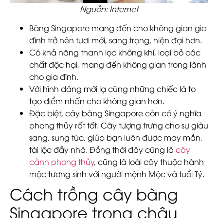
Nguồn: Internet
Bàng Singapore mang đến cho không gian gia
đình trở nên tươi mới, sang trọng, hiện đại hơn.
Có khả năng thanh lọc không khí, loại bỏ các
chất độc hại, mang đến không gian trong lành
cho gia đình.
Với hình dáng mới lạ cùng những chiếc lá to
tạo điểm nhấn cho không gian hơn.
Đặc biệt, cây bàng Singapore còn có ý nghĩa
phong thủy rất tốt. Cây tượng trưng cho sự giàu
sang, sung túc, giúp bạn luôn được may mắn,
tài lộc đầy nhà. Đồng thời đây cũng là
cây
cảnh phong thủy
, cũng là loài cây thuộc hành
mộc tương sinh với người mệnh Mộc và tuổi Tý.
Cách trồng cây bàng
Singapore trong chậu