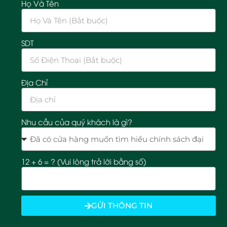
Họ Và Tên
SDT
Địa Chỉ
Nhu cầu của quý khách là gì?
12 + 6 = ? (Vui lòng trả lời bằng số)
GỬI THÔNG TIN