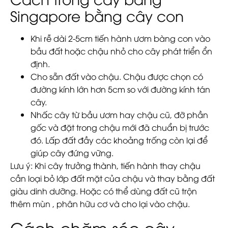
Singapore bằng cây con
Khi rễ dài 2-5cm tiến hành ươm bàng con vào
bầu đất hoặc chậu nhỏ cho cây phát triển ổn
định.
Cho sẵn đất vào chậu. Chậu được chọn có
đường kính lớn hơn 5cm so với đường kính tán
cây.
Nhấc cây từ bầu ươm hay chậu cũ, đỡ phần
gốc và đặt trong chậu mới đã chuẩn bị trước
đó. Lấp đất đầy các khoảng trống còn lại để
giúp cây đứng vững.
Lưu ý:
Khi cây trưởng thành, tiến hành thay chậu
cần loại bỏ lớp đất mặt của chậu và thay bằng đất
giàu dinh dưỡng. Hoặc có thể dùng đất cũ trộn
thêm mùn , phân hữu cơ và cho lại vào chậu.
Cách chăm sóc cây