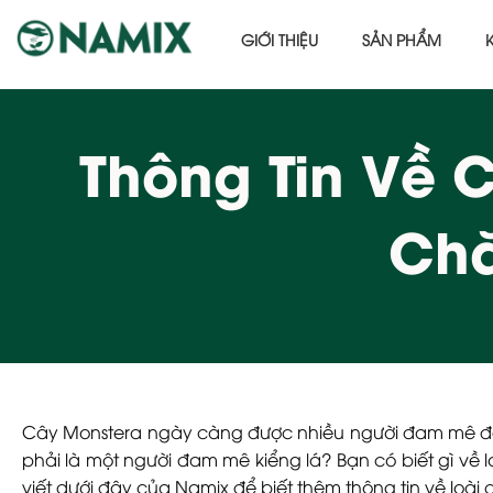
GIỚI THIỆU
SẢN PHẨM
Thông Tin Về 
Chă
Cây Monstera
ngày càng được nhiều người đam mê đến 
phải là một người đam mê kiểng lá? Bạn có biết gì về 
viết dưới đây của
Namix
để biết thêm thông tin về loài