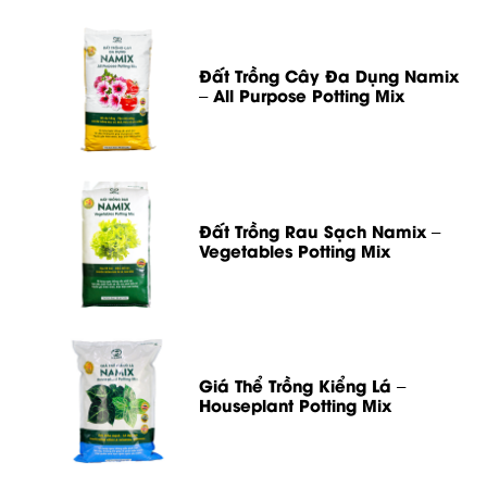
Đất Trồng Cây Đa Dụng Namix
– All Purpose Potting Mix
Đất Trồng Rau Sạch Namix –
Vegetables Potting Mix
Giá Thể Trồng Kiểng Lá –
Houseplant Potting Mix