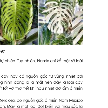
net
tự nhiên. Tuy nhiên, Namix chỉ kể một số loài
 cây này có nguồn gốc từ vùng nhiệt đới
g hình dáng lá lạ mắt nên đây là loại cây
tốt với thời tiết khí hậu nhiệt đới ẩm ở miền
Deliciosa, có nguồn gốc ở miền Nam Mexico
an. Đây là một loài đột biến với màu sắc lá