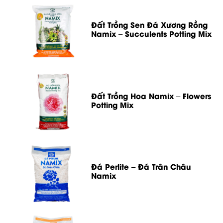
Đất Trồng Sen Đá Xương Rồng
Namix – Succulents Potting Mix
Đất Trồng Hoa Namix – Flowers
Potting Mix
Đá Perlite – Đá Trân Châu
Namix