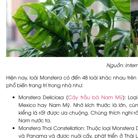
Nguồn: Inter
Hiện nay, loài Monstera có đến 48 loài khác nhau trên 
phổ biến trang trí trong nhà như:
Monstera Deliciosa (
Cây trầu bà Nam Mỹ
):
Loại
Mexico hay Nam Mỹ. Nhờ kích thước lá lớn, cùn
kiểng lá rất được ưa chuộng. Chúng thích nghi rất 
Nam nước ta.
Monstera Thai Constellation:
Thuộc loại Monstera 
và Panama và được nuôi cấy, phát triển ở Thái L