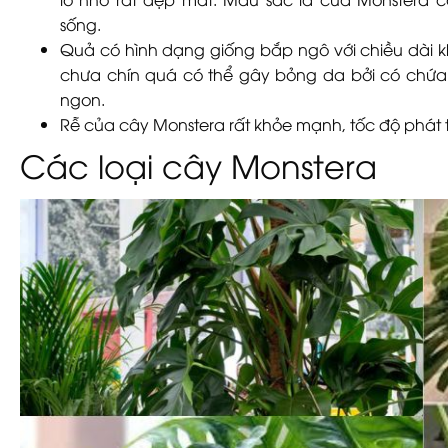
sống.
Quả có hình dạng giống bắp ngô với chiều dài 
chưa chín quá có thể gây bỏng da bởi có chứa A
ngon.
Rễ của cây Monstera rất khỏe mạnh, tốc độ phát 
Các loại cây Monstera