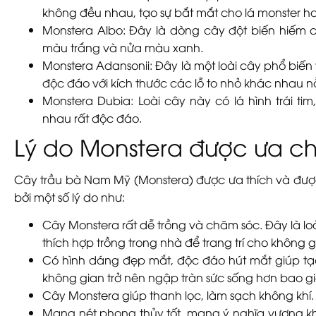
không đều nhau, tạo sự bắt mắt cho lá monster hơ
Monstera Albo:
Đây là dòng cây đột biến hiếm có
màu trắng và nửa màu xanh.
Monstera Adansonii:
Đây là một loài cây phổ biến 
độc đáo với kích thước các lỗ to nhỏ khác nhau n
Monstera Dubia:
Loài cây này có lá hình trái t
nhau rất độc đáo.
Lý do Monstera được ưa c
Cây trầu bà Nam Mỹ (Monstera) được ưa thích và được
bởi một số lý do như:
Cây Monstera rất dễ trồng và chăm sóc. Đây là lo
thích hợp trồng trong nhà để trang trí cho không 
Có hình dáng đẹp mắt, độc đáo hút mắt giúp tạ
không gian trở nên ngập tràn sức sống hơn bao gi
Cây Monstera giúp thanh lọc, làm sạch không khí.
Mang nét phong thủy tốt, mang ý nghĩa vượng khí