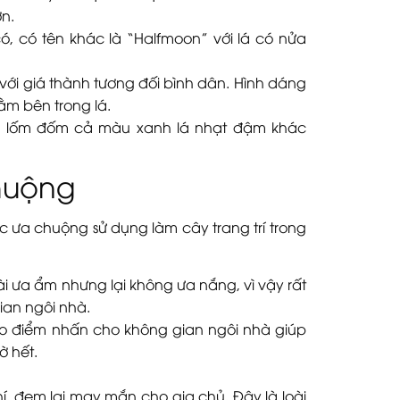
n.
, có tên khác là “Halfmoon” với lá có nửa
với giá thành tương đối bình dân. Hình dáng
ằm bên trong lá.
im, lốm đốm cả màu xanh lá nhạt đậm khác
huộng
 ưa chuộng sử dụng làm cây trang trí trong
ài ưa ẩm nhưng lại không ưa nắng, vì vậy rất
gian ngôi nhà.
o điểm nhấn cho không gian ngôi nhà giúp
ờ hết.
, đem lại may mắn cho gia chủ. Đây là loài