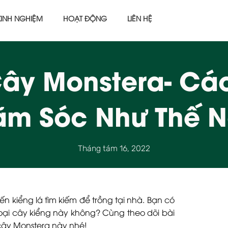
KINH NGHIỆM
HOẠT ĐỘNG
LIÊN HỆ
Cây Monstera- Cá
m Sóc Như Thế 
Tháng tám 16, 2022
kiểng lá tìm kiếm để trồng tại nhà. Bạn có
loại cây kiểng này không? Cùng theo dõi bài
 cây Monstera này nhé!