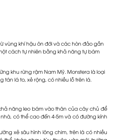
 từ vùng khí hậu ôn đới và các hòn đảo gần
 một cách tự nhiên bằng khả năng tự bám
hững khu rừng rậm Nam Mỹ. Monstera là loại
tán lá to, xẻ rộng, có nhiều lỗ trên lá.
khả năng leo bám vào thân của cây chủ để
ại nhà, có thể cao đến 4-5m và có đường kính
ường xẻ sâu hình lông chim, trên lá có nhiều
ó thể khác nhau tùy thuộc vào môi trường