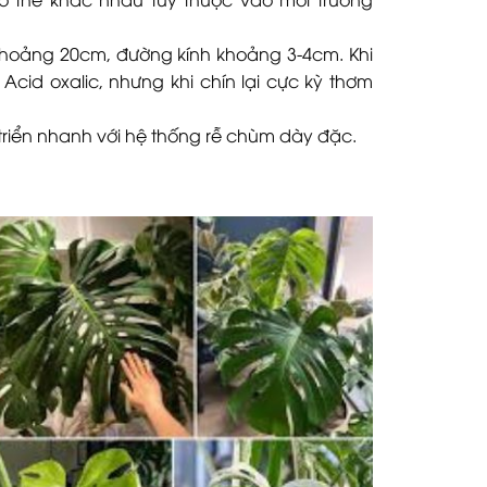
khoảng 20cm, đường kính khoảng 3-4cm. Khi
cid oxalic, nhưng khi chín lại cực kỳ thơm
triển nhanh với hệ thống rễ chùm dày đặc.