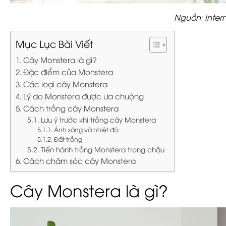
Nguồn: Inter
Mục Lục Bài Viết
Cây Monstera là gì?
Đặc điểm của Monstera
Các loại cây Monstera
Lý do Monstera được ưa chuộng
Cách trồng cây Monstera
Lưu ý trước khi trồng cây Monstera
Ánh sáng và nhiệt độ:
Đất trồng
Tiến hành trồng Monstera trong chậu
Cách chăm sóc cây Monstera
Cây Monstera là gì?