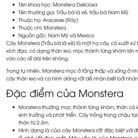
Tên khoa học:
Monstera Deliciosa
Tên thường gọi:
Trầu bà lá xẻ, trầu bà Nam Mỹ
Thuộc họ:
Araceae (Ráy)
Thuộc chi:
Monstera
Nguồn gốc:
Nam Mỹ và Mexico
Cây Monstera (Trầu bà lá xẻ) là một họ cây, có xuất xứ
xích đạo, có dạng thân leo, mọc thành từng khóm lớn
vào các rễ dài trên không.
Trong tự nhiên, Monstera mọc ở tầng thấp và sống ở n
cây thân leo và có hình dáng rất dễ nhận biết bởi những 
Đặc điểm của Monstera
Monstera thường mọc thành từng khóm, thân có 
sinh trưởng và phát triển. Cây trồng trong chậu t
thân từ 2-3m.
Hình dạng lá của cây Monstera rất đặc biệt với đ
lỗ nhỏ rất đẹp mắt. Màu sắc lá của Monstera c