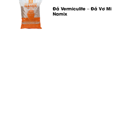
Đá Vermiculite – Đá Vơ Mi
Namix