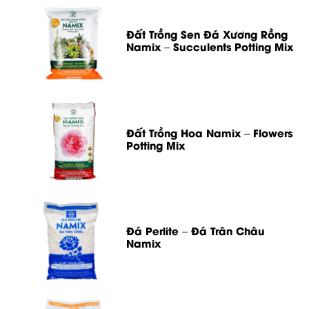
Đất Trồng Sen Đá Xương Rồng
Namix – Succulents Potting Mix
Đất Trồng Hoa Namix – Flowers
Potting Mix
Đá Perlite – Đá Trân Châu
Namix