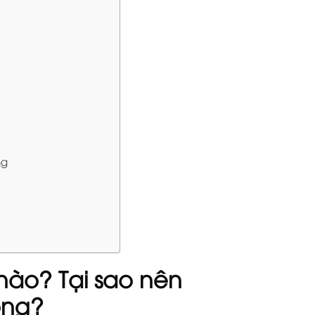
ng
 nào? Tại sao nên
ông?