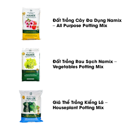
Đất Trồng Cây Đa Dụng Namix
– All Purpose Potting Mix
Đất Trồng Rau Sạch Namix –
Vegetables Potting Mix
Giá Thể Trồng Kiểng Lá –
Houseplant Potting Mix