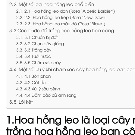
2. Một số loại hoa hồng leo phổ biến
2.1 Hoa hồng leo đơn (Rosa ‘Alberic Barbier’)
2.2. Hoa hồng leo kép (Rosa ‘New Dawn’
2.3. Hoa hồng leo màu đỏ (Rosa ‘Blaze’)
3.Các bước để trồng hoa hồng leo ban công
3.1 Chuẩn bị đất
3.2 Chọn cây giống
3.3 Trồng cây
3.4 Tưới nước
3.5 Chăm sóc cây
4. Một số lưu ý khi chăm sóc cây hoa hồng leo ban cô
4.1 Bón phân
4.2 Cắt tỉa
4.3 Xử lý sâu bệnh
4.4 Đảm bảo đủ ánh sáng
5. Lời kết
1.Hoa hồng leo là loại cây
trồng hoa hồng leo ban c