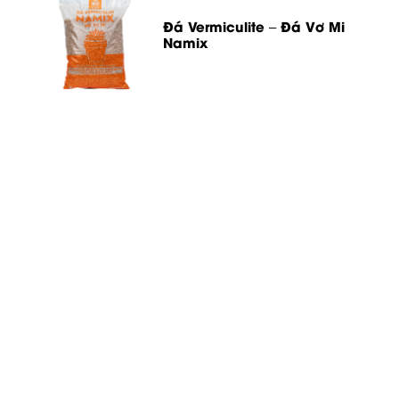
Đá Vermiculite – Đá Vơ Mi
Namix