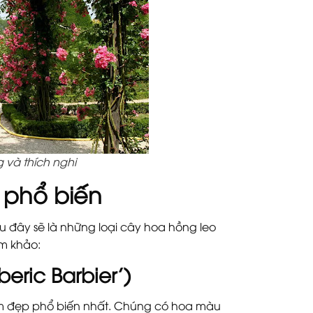
g và thích nghi
o phổ biến
Sau đây sẽ là những loại cây hoa hồng leo
am khảo:
eric Barbier’)
làm đẹp phổ biến nhất. Chúng có hoa màu