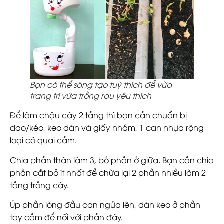
Bạn có thể sáng tạo tuỳ thích để vừa
trang trí vừa trồng rau yêu thích
Để làm chậu cây 2 tầng thì bạn cần chuẩn bị
dao/kéo, keo dán và giấy nhám, 1 can nhựa rộng
loại có quai cầm.
Chia phần thân làm 3, bỏ phần ở giữa. Bạn cần chia
phần cắt bỏ ít nhất để chừa lại 2 phần nhiều làm 2
tầng trồng cây.
Úp phần lòng đầu can ngửa lên, dán keo ở phần
tay cầm để nối với phần đáy.