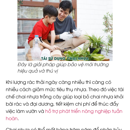
Đây là giải pháp giúp bảo vệ môi trường
hiệu quả và thú vị
Khi lượng rác thải ngày càng nhiều thì càng có
nhiều cách giảm mức tiêu thụ nhựa. Theo đó việc tái
chế chai nhựa trồng cây giúp loại bỏ chai nhựa khỏi
bãi rác và đại dương, tiết kiệm chi phí để thúc đẩy
việc làm vườn và
hỗ trợ phát triển nông nghiệp tuần
hoàn
.
Chai nhựa có thể mất hàng trăm năm để phân hủy,