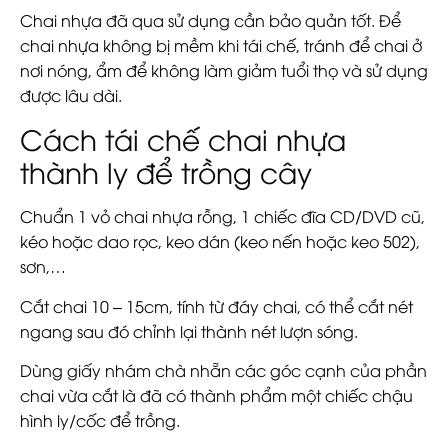
Chai nhựa đã qua sử dụng cần bảo quản tốt. Để
chai nhựa không bị mềm khi tái chế, tránh để chai ở
nơi nóng, ẩm để không làm giảm tuổi thọ và sử dụng
được lâu dài.
Cách tái chế chai nhựa
thành ly để trồng cây
Chuẩn 1 vỏ chai nhựa rỗng, 1 chiếc đĩa CD/DVD cũ,
kéo hoặc dao rọc, keo dán (keo nến hoặc keo 502),
sơn,…
Cắt chai 10 – 15cm, tính từ đáy chai, có thể cắt nét
ngang sau đó chỉnh lại thành nét lượn sóng.
Dùng giấy nhám chà nhẵn các góc cạnh của phần
chai vừa cắt là đã có thành phẩm một chiếc chậu
hình ly/cốc để trồng.