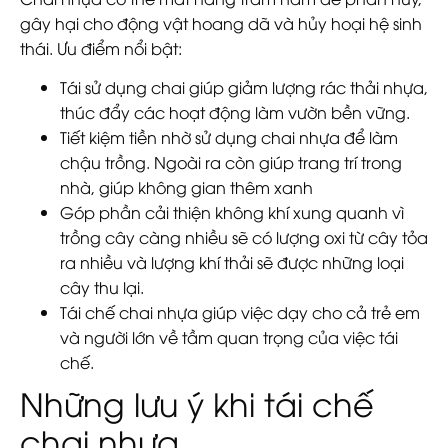
gây hại cho động vật hoang dã và hủy hoại hệ sinh
thái. Ưu điểm nổi bật:
Tái sử dụng chai giúp giảm lượng rác thải nhựa,
thúc đẩy các hoạt động làm vườn bền vững.
Tiết kiệm tiền nhờ sử dụng chai nhựa để làm
chậu trồng. Ngoài ra còn giúp trang trí trong
nhà, giúp không gian thêm xanh
Góp phần cải thiện không khí xung quanh vì
trồng cây càng nhiều sẽ có lượng oxi từ cây tỏa
ra nhiều và lượng khí thải sẽ được những loại
cây thu lại.
Tái chế chai nhựa giúp việc dạy cho cả trẻ em
và người lớn về tầm quan trọng của việc tái
chế.
Những lưu ý khi tái chế
chai nhựa