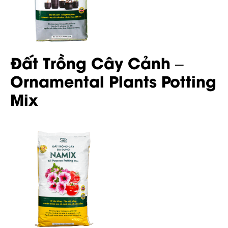
Đất Trồng Cây Cảnh –
Ornamental Plants Potting
Mix