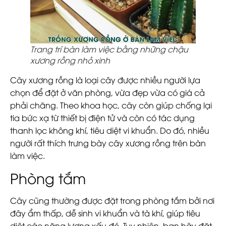
Trang trí bàn làm việc bằng những chậu
xương rồng nhỏ xinh
Cây xương rồng là loại cây được nhiều người lựa
chọn để đặt ở văn phòng, vừa đẹp vừa có giá cả
phải chăng. Theo khoa học, cây còn giúp chống lại
tia bức xạ từ thiết bị điện tử và còn có tác dụng
thanh lọc không khí, tiêu diệt vi khuẩn. Do đó, nhiều
người rất thích trưng bày cây xương rồng trên bàn
làm việc.
Phòng tắm
Cây cũng thường được đặt trong phòng tắm bởi nơi
đây ẩm thấp, dễ sinh vi khuẩn và tà khí, giúp tiêu
diệt các năng lượng xấu đó. Tuy nhiên, bạn hãy đặt