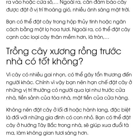
ra vào hoặc cửa sổ,… Ngoài ra, cần đảm bảo cây
được đặt ở vị trí thoáng gió, nhiều ánh sáng mặt trời.
Bạn có thể đặt cây trong hộp thủy tinh hoặc ngăn
cách bằng một lọ hoa tươi. Ngoài ra, có thể đặt cây
cạnh các loại cây thân mềm hơn, lá tròn,…
Trồng cây xương rồng trước
nhà có tốt không?
Vì cây có nhiều gai nhọn, có thể gây tổn thương đến
người khác. Chính vì vậy bạn nên hạn chế đặt cây ở
những vị trí thường có người qua lại như trước cửa
nhà, tiền sảnh của tòa nhà, mặt tiền của cửa hàng.
Không nên đặt cây ở lối đi hoặc hành lang, đặc biệt
là đối với những gia đình có con nhỏ. Bạn có thể đặt
cây ở hướng Tây Bắc trong nhà, sẽ giúp xua đuổi tà
ma, làm không gian tươi sáng hơn.