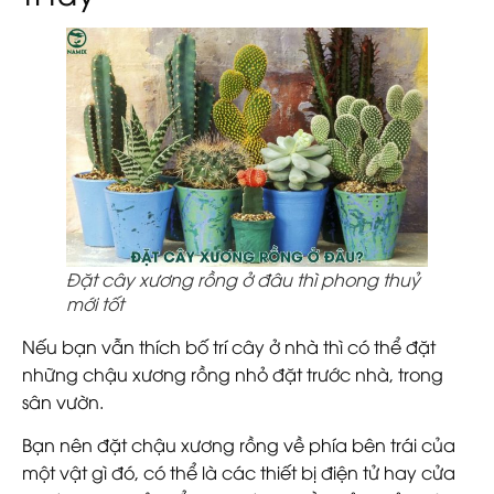
Đặt cây xương rồng ở đâu thì phong thuỷ
mới tốt
Nếu bạn vẫn thích bố trí cây ở nhà thì có thể đặt
những chậu xương rồng nhỏ đặt trước nhà, trong
sân vườn.
Bạn nên đặt chậu xương rồng về phía bên trái của
một vật gì đó, có thể là các thiết bị điện tử hay cửa