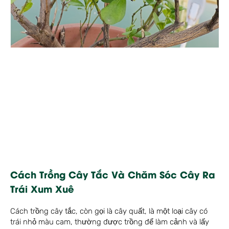
Cách Trồng Cây Tắc Và Chăm Sóc Cây Ra
Trái Xum Xuê
Cách trồng cây tắc, còn gọi là cây quất, là một loại cây có
trái nhỏ màu cam, thường được trồng để làm cảnh và lấy