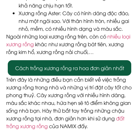
khả năng chịu hạn tốt.
Xương rồng Aster
: Cây có hình dáng độc đáo,
như một ngôi sao. Với thân hình tròn, nhiều gai
nhỏ, mềm, có nhiều hình dạng và màu sắc.
Ngoài những loại xương rồng trên, còn có
nhiều loại
xương rồng
khác như xương rồng bát tiên, xương
rồng kim hổ, xương rồng nải chuối,…
Cách trồng xương rồng ra hoa đơn giản nhất
Trên đây là những điều bạn cần biết về việc trồng
xương rồng trong nhà và những vị trí đặt cây tốt cho
phong thuỷ. Cây xương rồng với nhiều hình dáng,
màu sắc khác nhau, hứa hẹn sẽ tô điểm không gian
sống nhà bạn. Hãy thử bắt tay trồng những chậu
xương rồng tại nhà, đơn giản hơn khi sử dụng
đất
trồng xương rồng
của NAMIX đấy.