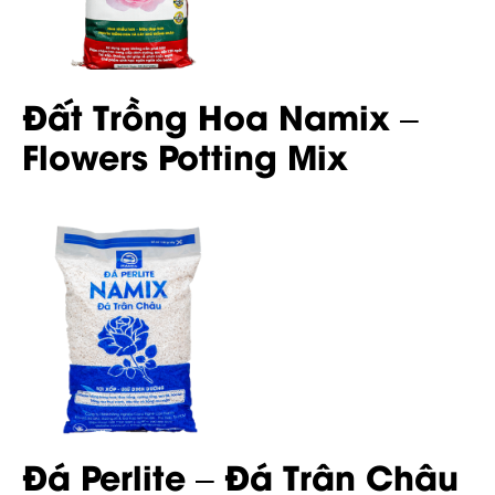
Đất Trồng Hoa Namix –
Flowers Potting Mix
Đá Perlite – Đá Trân Châu