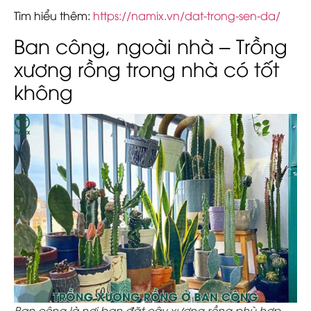
Tìm hiểu thêm:
https://namix.vn/dat-trong-sen-da/
Ban công, ngoài nhà – Trồng
xương rồng trong nhà có tốt
không
Ban công là nơi bạn đặt cây xương rồng phù hợp,