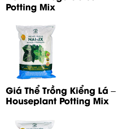
Potting Mix
Giá Thể Trồng Kiểng Lá –
Houseplant Potting Mix