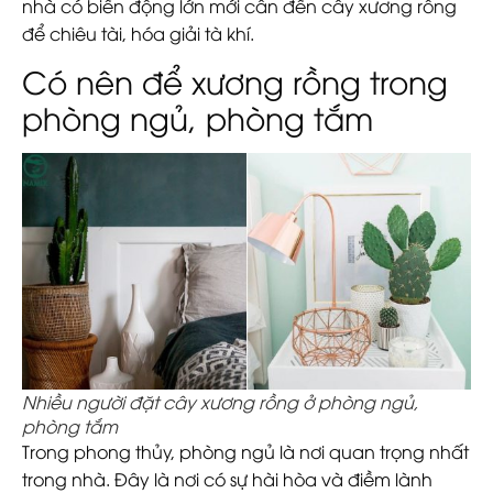
nhà có biến động lớn mới cần đến cây xương rồng
để chiêu tài, hóa giải tà khí.
Có nên để xương rồng trong
phòng ngủ, phòng tắm
Nhiều người đặt cây xương rồng ở phòng ngủ,
phòng tắm
Trong phong thủy, phòng ngủ là nơi quan trọng nhất
trong nhà. Đây là nơi có sự hài hòa và điềm lành