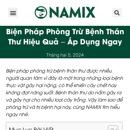
Giới Thiệu
Sản Phẩm
Kinh Nghiệm
Hoạt Động
Biện Pháp Phòng Trừ Bệnh Thán
Thư Hiệu Quả – Áp Dụng Ngay
Tháng hai 5, 2024
Biện pháp phòng trừ bệnh thán thư được nhiều
người quan tâm vì đây là một trong những loại bệnh
thực vật gây hại nặng, có thể khiến
cây chết hay
không đạt năng suất
. Bệnh thán thư do nấm gây ra
và gây hại cho nhiều loại cây trồng. Vậy làm sao để
phòng trừ và trị bệnh hại này, cùng NAMIX tìm hiểu
ngay nhé.
Mục Lục Bài Viết