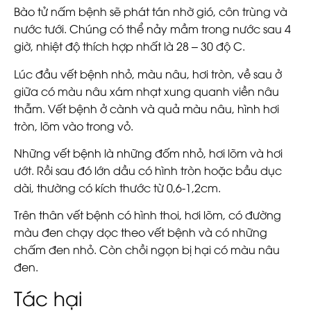
Bào tử nấm bệnh sẽ phát tán nhờ gió, côn trùng và
nước tưới. Chúng có thể nảy mầm trong nước sau 4
giờ, nhiệt độ thích hợp nhất là 28 – 30 độ C.
Lúc đầu vết bệnh nhỏ, màu nâu, hơi tròn, về sau ở
giữa có màu nâu xám nhạt xung quanh viền nâu
thẫm. Vết bệnh ở cành và quả màu nâu, hình hơi
tròn, lõm vào trong vỏ.
Những vết bệnh là những đốm nhỏ, hơi lõm và hơi
ướt. Rồi sau đó lớn dầu có hình tròn hoặc bầu dục
dài, thường có kích thước từ 0,6-1,2cm.
Trên thân vết bệnh có hình thoi, hơi lõm, có đường
màu đen chạy dọc theo vết bệnh và có những
chấm đen nhỏ. Còn chồi ngọn bị hại có màu nâu
đen.
Tác hại