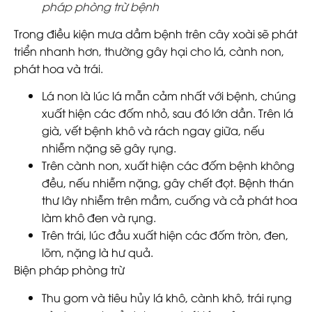
pháp phòng trừ bệnh
Trong điều kiện mưa dầm bệnh trên cây xoài sẽ phát
triển nhanh hơn, thường gây hại cho lá, cành non,
phát hoa và trái.
Lá non là lúc lá mẫn cảm nhất với bệnh, chúng
xuất hiện các đốm nhỏ, sau đó lớn dần. Trên lá
già, vết bệnh khô và rách ngay giữa, nếu
nhiễm nặng sẽ gây rụng.
Trên cành non, xuất hiện các đốm bệnh không
đều, nếu nhiễm nặng, gây chết đọt. Bệnh thán
thư lây nhiễm trên mầm, cuống và cả phát hoa
làm khô đen và rụng.
Trên trái, lúc đầu xuất hiện các đốm tròn, đen,
lõm, nặng là hư quả.
Biện pháp phòng trừ
Thu gom và tiêu hủy lá khô, cành khô, trái rụng