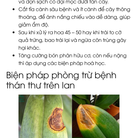
và dọn sạch cỏ dại mọc dưới tán cây.
Cắt tỉa cành sâu bệnh và ít cành để cây thông
thoáng, để ánh nắng chiếu vào dễ dàng, giúp
giảm ẩm độ.
Sau khi xử lý ra hoa 45 – 50 hay khi trái to cỡ
quả trứng, bao trái lại và ngừa côn trùng gây
hại khác.
Tăng cường bón phân hữu cơ, còn nếu nặng
thì áp dụng các biện pháp hoá học.
Biện pháp phòng trừ bệnh
thán thư trên lan