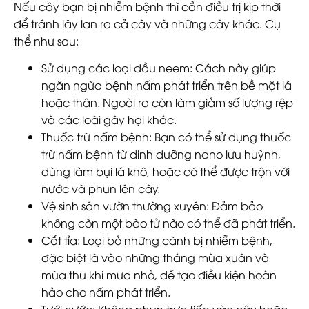
Nếu cây bạn bị nhiễm bệnh thì cần điều trị kịp thời
để tránh lây lan ra cả cây và những cây khác. Cụ
thể như sau:
Sử dụng các loại dầu neem
: Cách này giúp
ngăn ngừa bệnh nấm phát triển trên bề mặt lá
hoặc thân. Ngoài ra còn làm giảm số lượng rệp
và các loài gây hại khác.
Thuốc trừ nấm bệnh
: Bạn có thể sử dụng thuốc
trừ nấm bệnh từ dinh dưỡng nano lưu huỳnh,
dùng làm bụi lá khô, hoặc có thể được trộn với
nước và phun lên cây.
Vệ sinh sân vườn thường xuyên
: Đảm bảo
không còn một bào tử nào có thể đã phát triển.
Cắt tỉa
: Loại bỏ những cành bị nhiễm bệnh,
đặc biệt là vào những tháng mùa xuân và
mùa thu khi mưa nhỏ, dễ tạo điều kiện hoàn
hảo cho nấm phát triển.
Tưới nước
: Không phun trực tiếp vào cây hoặc