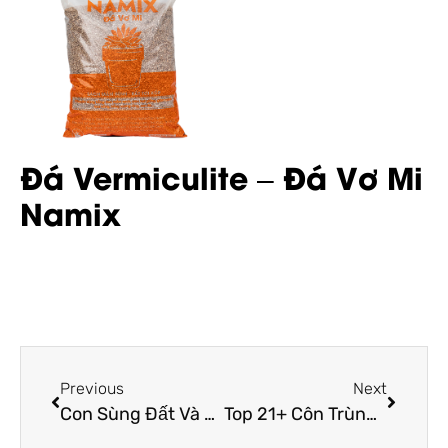
Đá Vermiculite – Đá Vơ Mi
Namix
Previous
Next
Con Sùng Đất Và Cách Diệt Sùng Đất Hại Cây Trồng Hiệu Quả
Top 21+ Côn Trùng Gây Hại Cây Trồng Thường Gặp Nhất