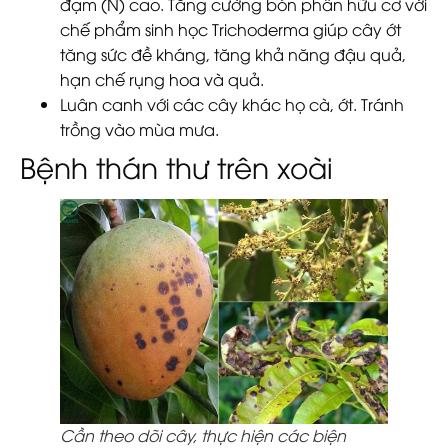
đạm (N) cao. Tăng cường bón phân hữu cơ với
chế phẩm sinh học Trichoderma giúp cây ớt
tăng sức đề kháng, tăng khả năng đậu quả,
hạn chế rụng hoa và quả.
Luân canh với các cây khác họ cà, ớt. Tránh
trồng vào mùa mưa.
Bệnh thán thư trên xoài
Cần theo dõi cây, thực hiện các biện