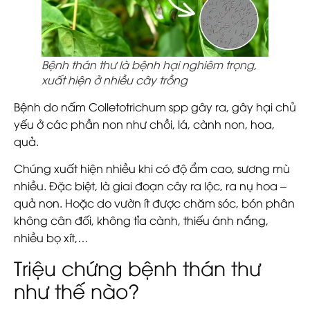
Bệnh thán thư là bệnh hại nghiêm trọng,
xuất hiện ở nhiều cây trồng
Bệnh do nấm Colletotrichum spp gây ra, gây hại chủ
yếu ở các phần non như chồi, lá, cành non, hoa,
quả.
Chúng xuất hiện nhiều khi có độ ẩm cao, sương mù
nhiều. Đặc biệt, là giai đoạn cây ra lộc, ra nụ hoa –
quả non. Hoặc do vườn ít được chăm sóc, bón phân
không cân đối, không tỉa cành, thiếu ánh nắng,
nhiều bọ xít,…
Triệu chứng bệnh thán thư
như thế nào?