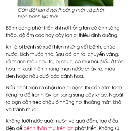
Cần đặt lan ở nơi thoáng mát và phát
hiện bệnh kịp thời
Bệnh càng phát triển khi nơi trồng lan có ánh sáng
thấp, độ ẩm cao hay cây lan bị thiếu dinh dưỡng.
Khi lá bị bệnh sẽ xuất hiện những vết bệnh, chứa
nước, kích thước nhỏ. Sau đó lan ra, chuyển vàng,
rồi thành màu nâu to, bị nhũn, có mùi hôi. Nếu ở trên
hoa thì xuất hiện những mụn nước chảy ra, màu
đen hoặc nâu dưới các cánh hoa.
Nếu phát hiện ra chậu lan bị bệnh thì cần sớm tách
riêng ra để tránh lây lan sang sang cây khác. Ngoài
ra bạn cần treo chậu ở những nơi thoáng mát, khô
và tránh mưa.
Không tưới nước quá muộn và quá đẫm, tạo điều
kiện để
bệnh thán thư trên lan
phát triển. Không sử