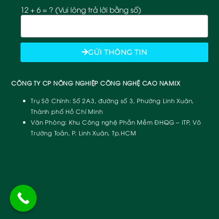
12 + 6 = ? (Vui lòng trả lời bằng số)
GỬI THÔNG TIN
CÔNG TY CP NÔNG NGHIỆP CÔNG NGHỆ CAO NAMIX
Trụ Sở Chính:
Số 2A3, đường số 3, Phường Linh Xuân,
Thành phố Hồ Chí Minh
Văn Phòng:
Khu Công nghệ Phần Mềm ĐHQG – ITP, Võ
Trường Toản, P. Linh Xuân, Tp.HCM