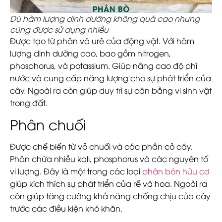
Dù hàm lượng dinh dưỡng không quá cao nhưng
cũng được sử dụng nhiều
Được tạo từ phân và urê của động vật. Với hàm
lượng dinh dưỡng cao, bao gồm nitrogen,
phosphorus, và potassium. Giúp nâng cao độ phì
nước và cung cấp năng lượng cho sự phát triển của
cây. Ngoài ra còn giúp duy trì sự cân bằng vi sinh vật
trong đất.
Phân chuối
Được chế biến từ vỏ chuối và các phần cỏ cây.
Phân chứa nhiều kali, phosphorus và các nguyên tố
vi lượng. Đây là một trong các loại
phân bón hữu cơ
giúp kích thích sự phát triển của rễ và hoa. Ngoài ra
còn giúp tăng cường khả năng chống chịu của cây
trước các điều kiện khó khăn.