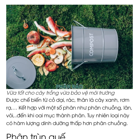
Vừa tốt cho cây trồng vừa bảo vệ môi trường
Được chế biến từ cỏ dại, rác, thân lá cây xanh, rơm
rạ,… Kết hợp với một số phân như phân chuồng, lân,
vôi,..đến khi oai mục thành phân. Tuy nhiên loại này
có hàm lượng dinh dưỡng thấp hơn phân chuồng.
Phân trùn quế