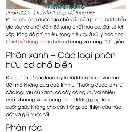
Phân được ủ truyền thống, dễ thực hiện
Phân chuồng được tạo chủ yếu của phân, nước tiểu
gia súc và chất độn. Bổ sung chất hữu cơ, đất sẽ tơi
xốp, tăng độ phì nhiêu, tăng hiệu quả xử lý hóa học.
Cách sử dụng phân hữu cơ
cũng vô cùng đơn giản.
Phân xanh – Các loại phân
hữu cơ phổ biến
Được làm từ các loại cây lá tươi bón hoặc vùi vào
đất mà không qua quá trình ủ. Thường được làm từ
các loại rau củ xanh, cỏ cây cỏ ngựa. Với nhiều
chất khoáng và vi lượng dinh dưỡng giúp tăng
cường sức kháng cho cây trồng, cải thiện cấu trúc
đất và giữ nước tốt.
Phân rác