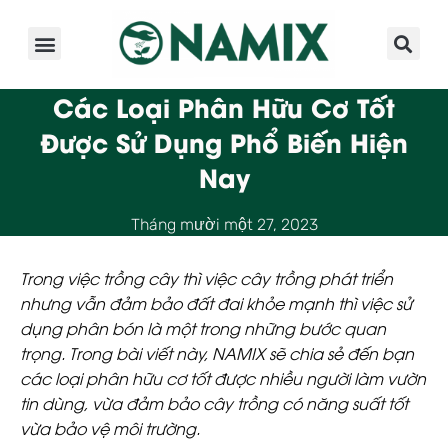
Giới Thiệu
Sản Phẩm
Kinh Nghiệm
Hoạt Động
Các Loại Phân Hữu Cơ Tốt
Được Sử Dụng Phổ Biến Hiện
Nay
Tháng mười một 27, 2023
Trong việc trồng cây thì việc cây trồng phát triển
nhưng vẫn đảm bảo đất đai khỏe mạnh thì việc sử
dụng phân bón là
một trong những bước quan
trọng
. Trong bài viết này, NAMIX sẽ chia sẻ đến bạn
các loại phân hữu cơ tốt được nhiều người làm vườn
tin dùng, vừa đảm bảo cây trồng có năng suất tốt
vừa bảo vệ môi trường.