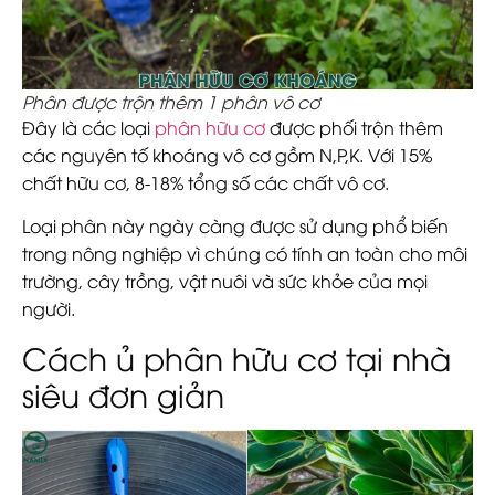
Phân được trộn thêm 1 phân vô cơ
Đây là các loại
phân hữu cơ
được phối trộn thêm
các nguyên tố khoáng vô cơ gồm N,P,K. Với 15%
chất hữu cơ, 8-18% tổng số các chất vô cơ.
Loại phân này ngày càng được sử dụng phổ biến
trong nông nghiệp vì chúng có tính an toàn cho môi
trường, cây trồng, vật nuôi và sức khỏe của mọi
người.
Cách ủ phân hữu cơ tại nhà
siêu đơn giản