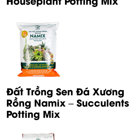
Houseplant Potting Mix
Đất Trồng Sen Đá Xương
Rồng Namix – Succulents
Potting Mix