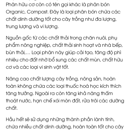
Phân hữu cơ còn có tên gọi khác là phân bón
Organic, Compost. Đây là loại phân bón chứa các
chất dinh dưỡng tốt cho cây trồng như đa lượng,
trung lượng và vi lượng.
Nguồn gốc từ các chất thải trong chăn nuôi, phụ
phẩm nông nghiệp, chất thải sinh hoạt và nhà bếp,
bùn thải,… Loại phân này giúp cải tạo, tăng độ phì
nhiêu cho đất nhờ bổ sung các chất mùn, chất hữu
cơ và các loại vi sinh vật tốt.
Nâng cao chất lượng cây trồng, nông sản, hoàn
toàn không chứa các loại thuốc hoá học kích thích
tăng trưởng. Ngoài ra còn tăng khả năng thấm
thoát nước, hạn chế xói mòn đất, rửa trôi các dưỡng
chất.
Hầu hết sẽ sử dụng những thành phần lành tính,
chứa nhiều chất dinh dưỡng, hoàn toàn tốt cho cây