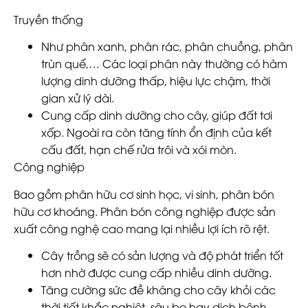
Truyền thống
Như phân xanh, phân rác, phân chuồng, phân
trùn quế,… Các loại phân này thường có hàm
lượng dinh dưỡng thấp, hiệu lực chậm, thời
gian xử lý dài.
Cung cấp dinh dưỡng cho cây, giúp đất tơi
xốp. Ngoài ra còn tăng tính ổn định của kết
cấu đất, hạn chế rửa trôi và xói mòn.
Công nghiệp
Bao gồm phân hữu cơ sinh học, vi sinh, phân bón
hữu cơ khoáng. Phân bón công nghiệp được sản
xuất công nghệ cao mang lại nhiều lợi ích rõ rệt.
Cây trồng sẽ có sản lượng và độ phát triển tốt
hơn nhờ được cung cấp nhiều dinh dưỡng.
Tăng cường sức đề kháng cho cây khỏi các
thời tiết khắc nghiệt, sâu bọ hay dịch bệnh,..