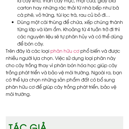
lá cây khô, thân cây mục, mạt cưa, giấy bìa
carton hay những rác thải từ nhà bếp như bã
cà phê, vỏ trứng, túi lọc trà, rau củ bỏ đi…
Dùng một cái thùng để chứa, xếp chúng thành
từng lớp và làm ẩm. Khoảng từ 4 tuần trở đi thì
các nguyên liệu sẽ tự phân hủy và có thể dùng
để bón cây.
Trên đây là các loại
phân hữu cơ
phổ biến và được
nhiều người lựa chọn. Việc sử dụng loại phân này
cho cây trồng thay vì phân bón hóa học giúp cây
trồng phát triển và bảo vệ môi trường. Ngoài ra, bạn
có thể lựa chọn những sản phẩm đất có bổ sung
phân hữu cơ để giúp cây trồng phát triển, bảo vệ
môi trường.
TÁC GIẢ