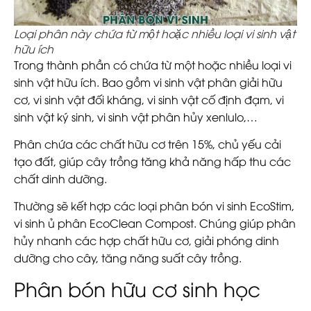
Loại phân này chứa từ một hoặc nhiều loại vi sinh vật
hữu ích
Trong thành phần có chứa từ một hoặc nhiều loại vi
sinh vật hữu ích. Bao gồm vi sinh vật phân giải hữu
cơ, vi sinh vật đối kháng, vi sinh vật cố định đạm, vi
sinh vật ký sinh, vi sinh vật phân hủy xenlulo,…
Phân chứa các chất hữu cơ trên 15%, chủ yếu cải
tạo đất, giúp cây trồng tăng khả năng hấp thu các
chất dinh dưỡng.
Thường sẽ kết hợp các loại phân bón vi sinh EcoStim,
vi sinh ủ phân EcoClean Compost. Chúng giúp phân
hủy nhanh các hợp chất hữu cơ, giải phóng dinh
dưỡng cho cây, tăng năng suất cây trồng.
Phân bón hữu cơ sinh học