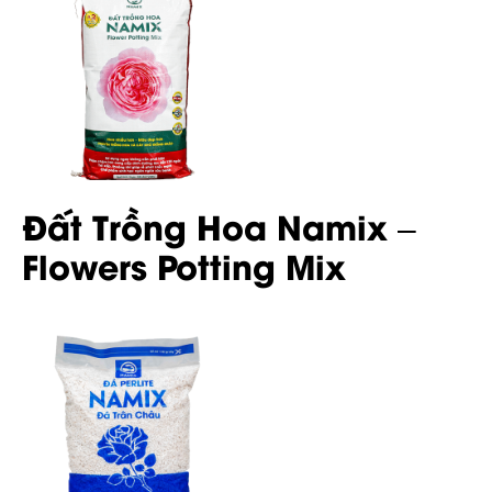
Đất Trồng Hoa Namix –
Flowers Potting Mix