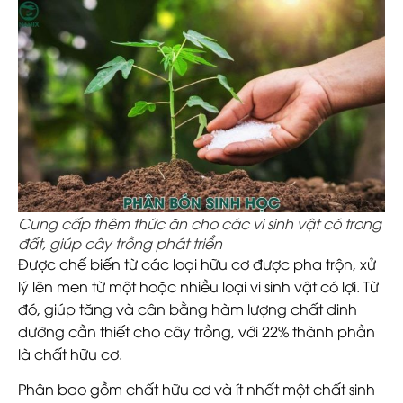
Cung cấp thêm thức ăn cho các vi sinh vật có trong
đất, giúp cây trồng phát triển
Được chế biến từ các loại hữu cơ được pha trộn, xử
lý lên men từ một hoặc nhiều loại vi sinh vật có lợi. Từ
đó, giúp tăng và cân bằng hàm lượng chất dinh
dưỡng cần thiết cho cây trồng, với 22% thành phần
là chất hữu cơ.
Phân bao gồm chất hữu cơ và ít nhất một chất sinh