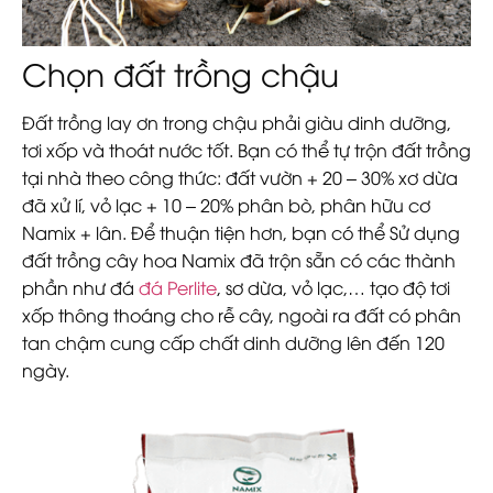
Chọn đất trồng chậu
Đất trồng lay ơn trong chậu phải giàu dinh dưỡng,
tơi xốp và thoát nước tốt. Bạn có thể tự trộn đất trồng
tại nhà theo công thức: đất vườn + 20 – 30% xơ dừa
đã xử lí, vỏ lạc + 10 – 20% phân bò, phân hữu cơ
Namix + lân. Để thuận tiện hơn, bạn có thể Sử dụng
đất trồng cây hoa Namix đã trộn sẵn có các thành
phần như đá
đá Perlite
, sơ dừa, vỏ lạc,… tạo độ tơi
xốp thông thoáng cho rễ cây, ngoài ra đất có phân
tan chậm cung cấp chất dinh dưỡng lên đến 120
ngày.