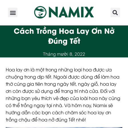
Giới Thiệu
Sản Phẩm
Kinh Nghiệm
Hoạt Động
Cách Trồng Hoa Lay Ơn Nở
Đúng Tết
Tháng mười 8, 2022
Hoa lay ơn là một trong những loại hoa được ưa
chuộng trong dịp tết. Ngoài được dùng để làm hoa
thờ cúng gia tiên trong ngày tết, ngày giỗ, hoa lay
ơn còn được sử dụng để trang trí nhà cửa. Đối với
những bạn yêu thích vẻ đẹp của loài hoa này cũng
có thể trồng ngay tại nhà. Và hôm nay, Namix sẽ
hướng dẫn các bạn cách chăm sóc
hoa lay ơn
trồng chậu
để hoa nở đúng Tết nhé!