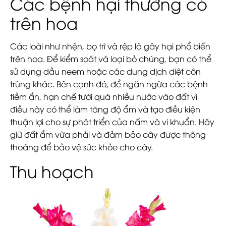
Các bệnh hại thường có
trên hoa
Các loài như nhện, bọ trĩ và rệp là gây hại phổ biến
trên hoa. Để kiểm soát và loại bỏ chúng, bạn có thể
sử dụng dầu neem hoặc các dung dịch diệt côn
trùng khác. Bên cạnh đó, để ngăn ngừa các bệnh
tiềm ẩn, hạn chế tưới quá nhiều nước vào đất vì
điều này có thể làm tăng độ ẩm và tạo điều kiện
thuận lợi cho sự phát triển của nấm và vi khuẩn. Hãy
giữ đất ẩm vừa phải và đảm bảo cây được thông
thoáng để bảo vệ sức khỏe cho cây.
Thu hoạch