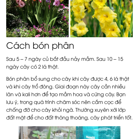
Cách bón phân
Sau 5 – 7 ngày củ bắt đầu nảy mầm. Sau 10 – 15
ngày cây có 2 lá thật.
Bón phân bổ sung cho cây khi cây được 4, 6 lá thật
và khi cây trổ đòng. Giai đoạn này cây cần nhiều
lân và kali hơn để tạo mầm hoa và cứng cây. Bạn
lưu ý, trong quá trình chăm sóc nên cắm cọc để
chống đỡ cho cây khỏi ngã. Thường xuyên xới lớp
đất mặt để cho đất thông thoáng, cây phát triển tốt.