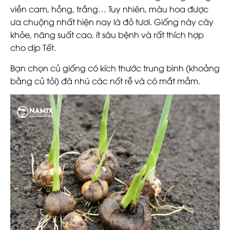
viền cam, hồng, trắng… Tuy nhiên, màu hoa được
ưa chuộng nhất hiện nay là đỏ tươi. Giống này cây
khỏe, năng suất cao, ít sâu bệnh và rất thích hợp
cho dịp Tết.
Bạn chọn củ giống có kích thước trung bình (khoảng
bằng củ tỏi) đã nhú các nốt rễ và có mắt mầm.