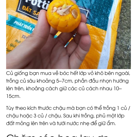
Củ giống bạn mua về bóc hết lớp vỏ khô bên ngoài,
trồng củ sâu khoảng 5–7cm, phần đầu nhọn hướng
lên trên, khoảng cách giữ các củ cách nhau 10–
15cm.
Tùy theo kích thước chậu mà bạn có thể trồng 1 củ /
chậu hoặc 3 củ / chậu. Sau khi trồng, phủ một lớp
đất mỏng lên trên và tưới nước nhẹ để giữ ẩm.