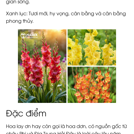
gian sống.
Xanh lục
: Tươi mới, hy vọng, cân bằng và cân bằng
phong thủy.
Đặc điểm
Hoa lay ơn hay còn gọi là hoa dơn, có nguồn gốc từ
châu Phi và Địa Trung Hải.Đây là loài cây lâu năm