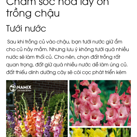
Chăm sóc hoa lay ơn
trồng chậu
Tưới nước
Sau khi trồng củ vào chậu, bạn tưới nước giữ ẩm
cho củ nảy mầm. Nhưng lưu ý không tưới quá nhiều
nước sẽ làm thối củ. Cho nên, chọn đất trồng rất
quan trọng, đất giữ quá nhiều nước dễ làm úng củ.
đất thiếu dinh dưỡng cây sẽ còi cọc phát triển kém