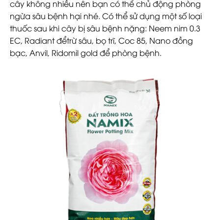
cây không nhiều nên bạn có thể chủ động phòng
ngừa sâu bệnh hại nhé. Có thể sử dụng một số loại
thuốc sau khi cây bị sâu bệnh nặng: Neem nim 0.3
EC, Radiant đểtrừ sâu, bọ trĩ, Coc 85, Nano đồng
bạc, Anvil, Ridomil gold để phòng bệnh.