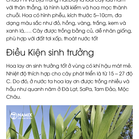
với thân thẳng, lá hình lưỡi kiếm và hoa mọc thành
chuỗi. Hoa có hình phễu, kích thước 5–10cm, đa
dạng màu sắc như đỏ, hồng, vàng, trắng, kem và
xanh lá,…. Cây được trồng bằng củ, dễ nhân giống,
phù hợp với đất tơi xốp, thoát nước tốt
Điều Kiện sinh trưởng
Hoa lay ơn sinh trưởng tốt ở vùng có khí hậu mát mẻ.
Nhiệt độ thích hợp cho cây phát triển là từ 15 – 27 độ
C. Do đó, ở nước ta hoa lay ơn được trồng nhiều và
hầu như quanh năm ở Đà Lạt, SaPa, Tam Đảo, Mộc
Châu.