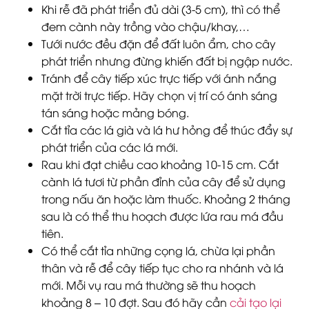
Khi rễ đã phát triển đủ dài (3-5 cm), thì có thể
đem cành này trồng vào chậu/khay,…
Tưới nước đều đặn để đất luôn ẩm, cho cây
phát triển nhưng đừng khiến đất bị ngập nước.
Tránh để cây tiếp xúc trực tiếp với ánh nắng
mặt trời trực tiếp. Hãy chọn vị trí có ánh sáng
tán sáng hoặc mảng bóng.
Cắt tỉa các lá già và lá hư hỏng để thúc đẩy sự
phát triển của các lá mới.
Rau khi đạt chiều cao khoảng 10-15 cm. Cắt
cành lá tươi từ phần đỉnh của cây để sử dụng
trong nấu ăn hoặc làm thuốc. Khoảng 2 tháng
sau là có thể thu hoạch được lứa rau má đầu
tiên.
Có thể cắt tỉa những cọng lá, chừa lại phần
thân và rễ để cây tiếp tục cho ra nhánh và lá
mới. Mỗi vụ rau má thường sẽ thu hoạch
khoảng 8 – 10 đợt. Sau đó hãy cần
cải tạo lại