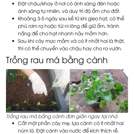
Đặt chậu/khay ở nơi có ánh sáng đèn hoặc
ánh sáng tự nhiên, và duy trì độ ẩm cho đất.
Khoảng 3-5 ngày sau kể từ khi gieo hạt, có thể
phủ rơm rạ hoặc túi ni lông để giữ ẩm, tránh
nắng để cho hạt nhanh nảy mầm hơn.
Sau khi cây mọc mầm và có ít nhất hai lá thật,
thì có thể chuyển vào chậu hay cho ra vườn.
Trồng rau má bằng cành
Trồng rau má bằng cành đơn giản ngay tại nhà
Cắt một phần cây mẹ, lựa cành có ít nhất hai
núm lá. Đặt cành vào nước để kích thích rễ.