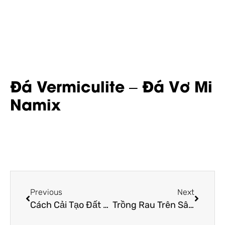
Đá Vermiculite – Đá Vơ Mi
Namix
Previous
Next
Cách Cải Tạo Đất Trồng Rau Đơn Giản Giúp Đất Tơi Xốp, Giàu Dinh Dưỡng
Trồng Rau Trên Sân Thượng Có Mái Che – Những Lưu Ý Bạn Cần Biết