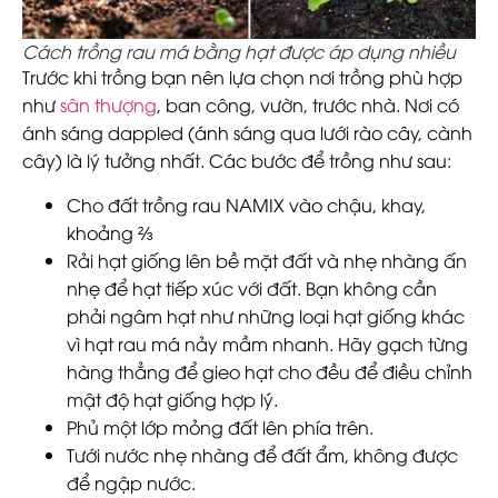
Cách trồng rau má bằng hạt được áp dụng nhiều
Trước khi trồng bạn nên lựa chọn nơi trồng phù hợp
như
sân thượng
, ban công, vườn, trước nhà. Nơi có
ánh sáng dappled (ánh sáng qua lưới rào cây, cành
cây) là lý tưởng nhất. Các bước để trồng như sau:
Cho đất trồng rau NAMIX vào chậu, khay,
khoảng ⅔
Rải hạt giống lên bề mặt đất và nhẹ nhàng ấn
nhẹ để hạt tiếp xúc với đất. Bạn không cần
phải ngâm hạt như những loại hạt giống khác
vì hạt rau má nảy mầm nhanh. Hãy gạch từng
hàng thẳng để gieo hạt cho đều để điều chỉnh
mật độ hạt giống hợp lý.
Phủ một lớp mỏng đất lên phía trên.
Tưới nước nhẹ nhàng để đất ẩm, không được
để ngập nước.