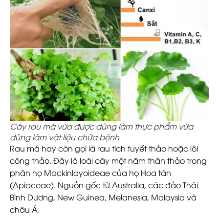
Cây rau má vừa được dùng làm thực phẩm vừa
dùng làm vật liệu chữa bệnh
Rau má hay còn gọi là rau tích tuyết thảo hoặc lôi
công thảo. Đây là loài cây một năm thân thảo trong
phân họ Mackinlayoideae của họ Hoa tán
(Apiaceae). Nguồn gốc từ Australia, các đảo Thái
Bình Dương, New Guinea, Melanesia, Malaysia và
châu Á.