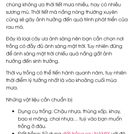
chúng không ưa thời tiết mưa nhiều, hay có nhiều
sương mù. Thời tiết mà nắng nóng thường xuyên
cũng sẽ gây ảnh hưởng đến quá trình phát triển của
rau má.
Đây là loại cây ưa ánh sáng nên bạn cần chọn nơi
trồng có đầy đủ ánh sáng mặt trời. Tuy nhiên đừng
để ánh sáng mặt trời chiếu quá nắng gắt ảnh
hưởng đến sinh trưởng.
Thời vụ trồng có thể tiến hành quanh năm, tuy nhiên
thời điểm lý tưởng nhất là vào khoảng cuối mùa
mưa.
Những vật liệu cần chuẩn bị:
Dụng cụ trồng
: Chậu nhựa, thùng xốp, khay,
bao xi măng, chai nhựa… tuỳ vào bạn muốn
trồng ở đâu.
Đất trồng
: Sử dụng
đất trồng rau NAMIX
với độ