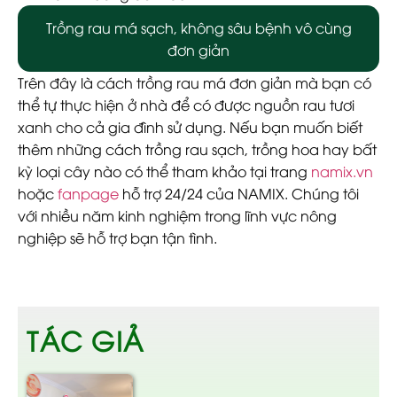
Trồng rau má sạch, không sâu bệnh vô cùng
đơn giản
Trên đây là cách trồng rau má đơn giản mà bạn có
thể tự thực hiện ở nhà để có được nguồn rau tươi
xanh cho cả gia đình sử dụng. Nếu bạn muốn biết
thêm những cách trồng rau sạch, trồng hoa hay bất
kỳ loại cây nào có thể tham khảo tại trang
namix.vn
hoặc
fanpage
hỗ trợ 24/24 của NAMIX
. Chúng tôi
với nhiều năm kinh nghiệm trong lĩnh vực nông
nghiệp sẽ hỗ trợ bạn tận tình.
TÁC GIẢ