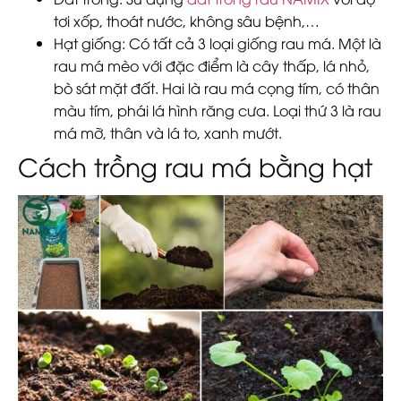
tơi xốp, thoát nước, không sâu bệnh,…
Hạt giống
: Có tất cả 3 loại giống rau má. Một là
rau má mèo với đặc điểm là cây thấp, lá nhỏ,
bò sát mặt đất. Hai là rau má cọng tím, có thân
màu tím, phái lá hình răng cưa. Loại thứ 3 là rau
má mỡ, thân và lá to, xanh mướt.
Cách trồng rau má bằng hạt