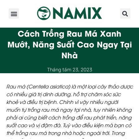
Giới Thiệu
Sản Phẩm
Kinh Nghiệm
Hoạt Động
Cách Trồng Rau Má Xanh
Mướt, Năng Suất Cao Ngay Tại
Nhà
Tháng tám 23, 2023
Rau má (Centella asiatica) là một loại cây thảo dược
có nhiều
giá trị dinh dưỡng, hỗ trợ chăm sóc sức
khoẻ và điều trị bệnh
. Chính vì vậy nhiều người
muốn tự trồng rau má ngay tại nhà, tuy nhiên không
phải ai cũng biết cách trồng để rau phát triển, năng
suất cao và vị đậm đà. Tuỳ vào điều kiện mà bạn có
thể trồng rau má trong nhà hoặc ngoài trời. Trong