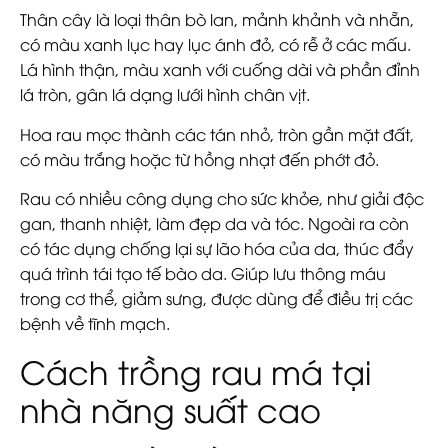
Thân cây là loại thân bò lan, mảnh khảnh và nhẵn,
có màu xanh lục hay lục ánh đỏ, có rễ ở các mấu.
Lá hình thận, màu xanh với cuống dài và phần đỉnh
lá tròn, gân lá dạng lưới hình chân vịt.
Hoa rau mọc thành các tán nhỏ, tròn gần mặt đất,
có màu trắng hoặc từ hồng nhạt đến phớt đỏ.
Rau có nhiều công dụng cho sức khỏe, như giải độc
gan, thanh nhiệt, làm đẹp da và tóc. Ngoài ra còn
có tác dụng chống lại sự lão hóa của da, thúc đẩy
quá trình tái tạo tế bào da. Giúp lưu thông máu
trong cơ thể, giảm sưng, được dùng để điều trị các
bệnh về tĩnh mạch.
Cách trồng rau má tại
nhà năng suất cao