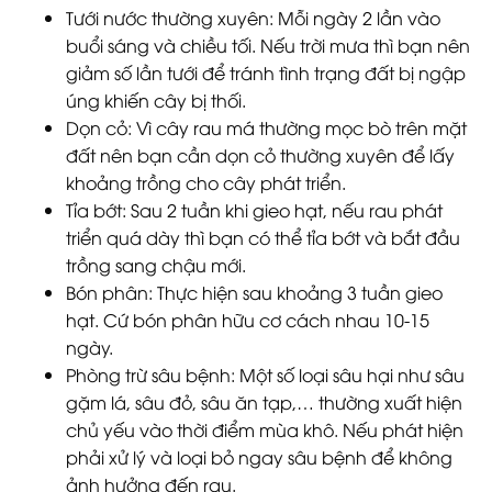
Tưới nước thường xuyên
: Mỗi ngày 2 lần vào
buổi sáng và chiều tối. Nếu trời mưa thì bạn nên
giảm số lần tưới để tránh tình trạng đất bị ngập
úng khiến cây bị thối.
Dọn cỏ
: Vì cây rau má thường mọc bò trên mặt
đất nên bạn cần dọn cỏ thường xuyên để lấy
khoảng trồng cho cây phát triển.
Tỉa bớt
: Sau 2 tuần khi gieo hạt, nếu rau phát
triển quá dày thì bạn có thể tỉa bớt và bắt đầu
trồng sang chậu mới.
Bón phân
: Thực hiện sau khoảng 3 tuần gieo
hạt. Cứ bón phân hữu cơ cách nhau 10-15
ngày.
Phòng trừ sâu bệnh
: Một số loại sâu hại như sâu
gặm lá, sâu đỏ, sâu ăn tạp,… thường xuất hiện
chủ yếu vào thời điểm mùa khô. Nếu phát hiện
phải xử lý và loại bỏ ngay sâu bệnh để không
ảnh hưởng đến rau.