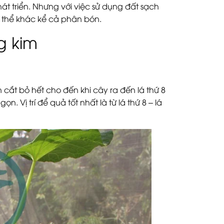
át triển. Nhưng với việc sử dụng đất sạch
á thể khác kể cả phân bón.
g kim
n cắt bỏ hết cho đến khi cây ra đến lá thứ 8
ọn. Vị trí để quả tốt nhất là từ lá thứ 8 – lá