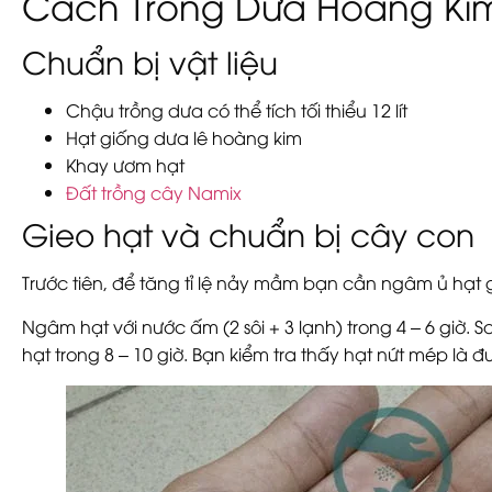
Cách Trồng Dưa Hoàng Ki
Chuẩn bị vật liệu
Chậu trồng dưa có thể tích tối thiểu 12 lít
Hạt giống dưa lê hoàng kim
Khay ươm hạt
Đất trồng cây Namix
Gieo hạt và chuẩn bị cây con
Trước tiên, để tăng tỉ lệ nảy mầm bạn cần ngâm ủ hạt g
Ngâm hạt với nước ấm (2 sôi + 3 lạnh) trong 4 – 6 giờ.
hạt trong 8 – 10 giờ. Bạn kiểm tra thấy hạt nứt mép là đ