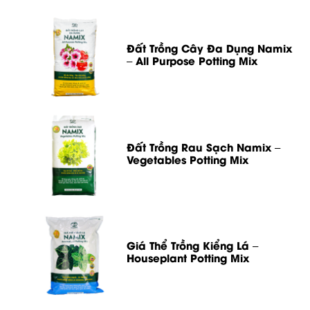
Đất Trồng Cây Đa Dụng Namix
– All Purpose Potting Mix
Đất Trồng Rau Sạch Namix –
Vegetables Potting Mix
Giá Thể Trồng Kiểng Lá –
Houseplant Potting Mix