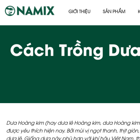
GIỚI THIỆU
SẢN PHẨM
Cách Trồng Dư
Dưa Hoàng kim
(hay dưa lê Hoàng kim, dưa Hoàng kim
được yêu thích hiện nay. Bởi mùi vị ngọt thanh, thịt g
dưa lê. Giống dưa này phù hợp với khí hậu Việt Nam, t