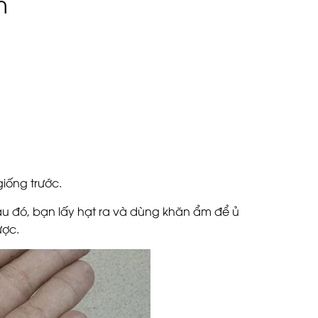
m
iống trước.
 Sau đó, bạn lấy hạt ra và dùng khăn ẩm để ủ
ược.