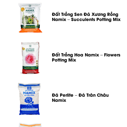
Đất Trồng Sen Đá Xương Rồng
Namix – Succulents Potting Mix
Đất Trồng Hoa Namix – Flowers
Potting Mix
Đá Perlite – Đá Trân Châu
Namix