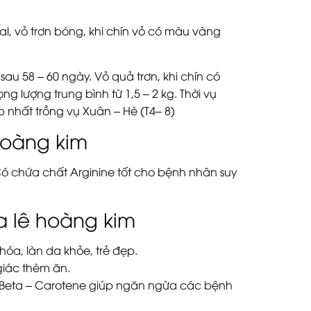
l, vỏ trơn bóng, khi chín vỏ có màu vàng
au 58 – 60 ngày. Vỏ quả trơn, khi chín có
ng lượng trung bình từ 1,5 – 2 kg. Thời vụ
 nhất trồng vụ Xuân – Hè (T4– 8)
hoàng kim
 Có chứa chất Arginine tốt cho bệnh nhân suy
ưa lê hoàng kim
óa, làn da khỏe, trẻ đẹp.
iác thèm ăn.
ới Beta – Carotene giúp ngăn ngừa các bệnh