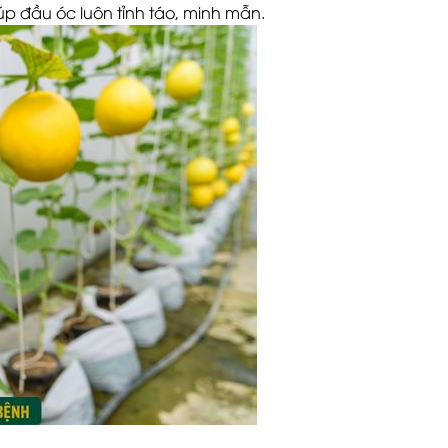
úp đầu óc luôn tỉnh táo, minh mẫn.