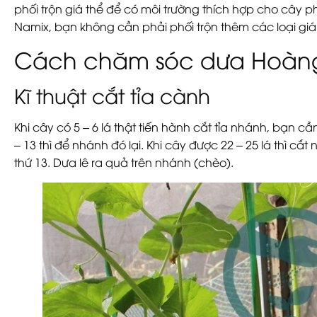
phối trộn giá thể để có môi trường thích hợp cho cây ph
Namix, bạn không cần phải phối trộn thêm các loại gi
Cách chăm sóc dưa Hoàn
Kĩ thuật cắt tỉa cành
Khi cây có 5 – 6 lá thật tiến hành cắt tỉa nhánh, bạn cầ
– 13 thì để nhánh đó lại. Khi cây được 22 – 25 lá thì cắt ng
thứ 13. Dưa lê ra quả trên nhánh (chèo).