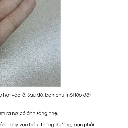
 hạt vào lỗ. Sau đó, bạn phủ một lớp đất
m ra nơi có ánh sáng nhẹ.
trồng cây vào bầu. Thông thường, bạn phải