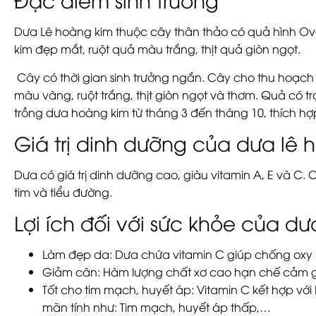
Dưa Lê hoàng kim thuộc cây thân thảo có quả hình Ova
kim đẹp mắt, ruột quả màu trắng, thịt quả giòn ngọt.
Cây có thời gian sinh trưởng ngắn. Cây cho thu hoạch s
màu vàng, ruột trắng, thịt giòn ngọt và thơm. Quả có trọ
trồng dưa hoàng kim từ tháng 3 đến tháng 10, thích hợp
Giá trị dinh dưỡng của dưa lê 
Dưa có giá trị dinh dưỡng cao, giàu vitamin A, E và C.
tim và tiểu đường.
Lợi ích đối với sức khỏe của d
Làm đẹp da: Dưa chứa vitamin C giúp chống oxy h
Giảm cân: Hàm lượng chất xơ cao hạn chế cảm g
Tốt cho tim mạch, huyết áp: Vitamin C kết hợp v
mãn tính như: Tim mạch, huyết áp thấp,…