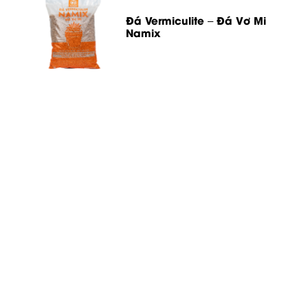
Đá Vermiculite – Đá Vơ Mi
Namix