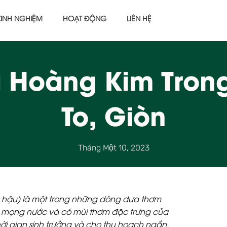
KINH NGHIỆM
HOẠT ĐỘNG
LIÊN HỆ
a Hoàng Kim Tron
To, Giòn
Tháng Một 10, 2023
 hậu) là một trong những dòng dưa thơm
iòn, mọng nước và có mùi thơm đặc trưng của
hời gian sinh trưởng và cho thu hoạch ngắn.