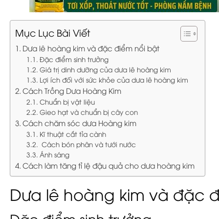
Mục Lục Bài Viết
Dưa lê hoàng kim và đặc điểm nổi bật
Đặc điểm sinh trưởng
Giá trị dinh dưỡng của dưa lê hoàng kim
Lợi ích đối với sức khỏe của dưa lê hoàng kim
Cách Trồng Dưa Hoàng Kim
Chuẩn bị vật liệu
Gieo hạt và chuẩn bị cây con
Cách chăm sóc dưa Hoàng kim
Kĩ thuật cắt tỉa cành
Cách bón phân và tưới nước
Ánh sáng
Cách làm tăng tỉ lệ đậu quả cho dưa hoàng kim
Dưa lê hoàng kim và đặc đ
Đặc điểm sinh trưởng