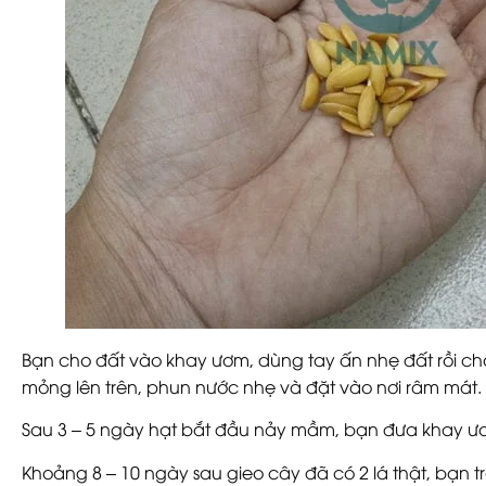
Bạn cho đất vào khay ươm, dùng tay ấn nhẹ đất rồi cho
mỏng lên trên, phun nước nhẹ và đặt vào nơi râm mát.
Sau 3 – 5 ngày hạt bắt đầu nảy mầm, bạn đưa khay ươ
Khoảng 8 – 10 ngày sau gieo cây đã có 2 lá thật, bạn 