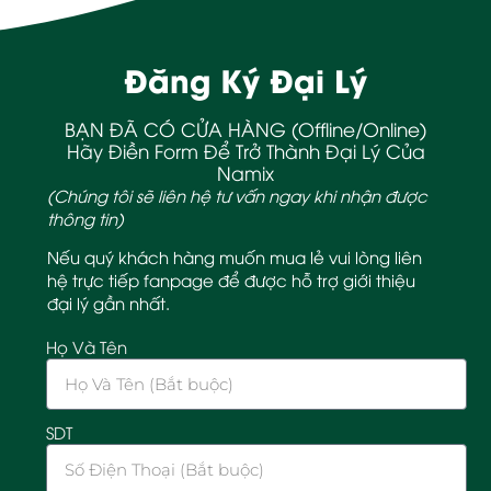
Đăng Ký Đại Lý
BẠN ĐÃ CÓ CỬA HÀNG (Offline/Online)
Hãy Điền Form Để Trở Thành Đại Lý Của
Namix
(Chúng tôi sẽ liên hệ tư vấn ngay khi nhận được
thông tin)
Nếu quý khách hàng muốn mua lẻ vui lòng liên
hệ trực tiếp fanpage để được hỗ trợ giới thiệu
đại lý gần nhất.
Họ Và Tên
SDT