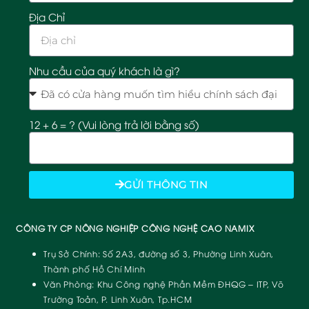
Địa Chỉ
Nhu cầu của quý khách là gì?
12 + 6 = ? (Vui lòng trả lời bằng số)
GỬI THÔNG TIN
CÔNG TY CP NÔNG NGHIỆP CÔNG NGHỆ CAO NAMIX
Trụ Sở Chính:
Số 2A3, đường số 3, Phường Linh Xuân,
Thành phố Hồ Chí Minh
Văn Phòng:
Khu Công nghệ Phần Mềm ĐHQG – ITP, Võ
Trường Toản, P. Linh Xuân, Tp.HCM