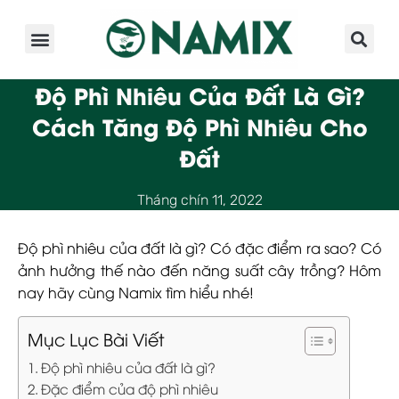
Giới Thiệu
Sản Phẩm
Kinh Nghiệm
Hoạt Động
Độ Phì Nhiêu Của Đất Là Gì?
Cách Tăng Độ Phì Nhiêu Cho
Đất
Tháng chín 11, 2022
Độ phì nhiêu của đất là gì? Có đặc điểm ra sao? Có
ảnh hưởng thế nào đến năng suất cây trồng? Hôm
nay hãy cùng Namix tìm hiểu nhé!
Mục Lục Bài Viết
Độ phì nhiêu của đất là gì?
Đặc điểm của độ phì nhiêu