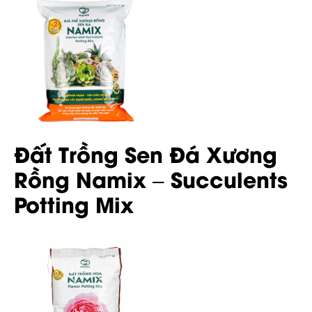
Đất Trồng Sen Đá Xương
Rồng Namix – Succulents
Potting Mix