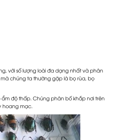
ng, với số lượng loài đa dạng nhất và phân
ng mà chúng ta thường gặp là bọ rùa, bọ
ộ ẩm độ thấp. Chúng phân bố khắp nơi trên
hay hoang mạc.