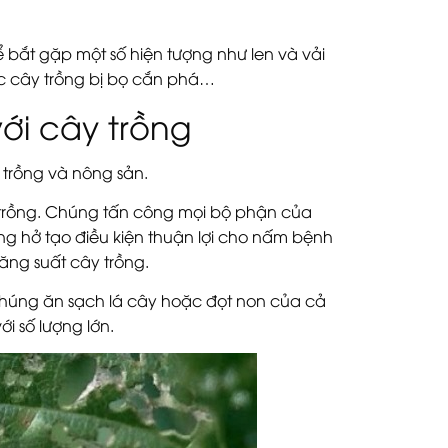
ể bắt gặp một số hiện tượng như len và vải
oặc cây trồng bị bọ cắn phá…
ới cây trồng
 trồng và nông sản.
 trồng. Chúng tấn công mọi bộ phận của
ương hở tạo điều kiện thuận lợi cho nấm bệnh
ng suất cây trồng.
chúng ăn sạch lá cây hoặc đọt non của cả
i số lượng lớn.