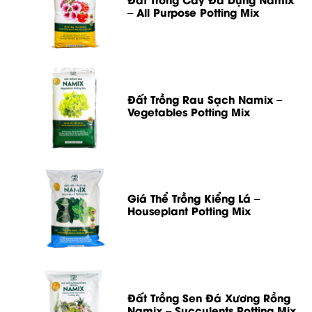
– All Purpose Potting Mix
Đất Trồng Rau Sạch Namix –
Vegetables Potting Mix
Giá Thể Trồng Kiểng Lá –
Houseplant Potting Mix
Đất Trồng Sen Đá Xương Rồng
Namix – Succulents Potting Mix