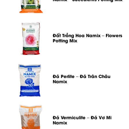
Đất Trồng Hoa Namix – Flowers
Potting Mix
Đá Perlite – Đá Trân Châu
Namix
Đá Vermiculite – Đá Vơ Mi
Namix