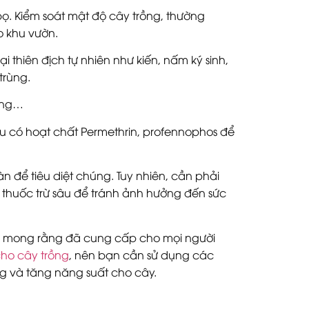
ọ. Kiểm soát mật độ cây trồng, thường
o khu vườn.
i thiên địch tự nhiên như kiến, nấm ký sinh,
trùng.
áng…
âu có hoạt chất Permethrin, profennophos để
n để tiêu diệt chúng. Tuy nhiên, cần phải
thuốc trừ sâu để tránh ảnh hưởng đến sức
g, mong rằng đã cung cấp cho mọi người
cho cây trồng
, nên bạn cần sử dụng các
ng và tăng năng suất cho cây.