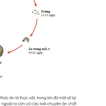
t
hức ăn là thực vật, trong khi đó một số lại
 ngoài ra còn có các loài chuyên ăn chất