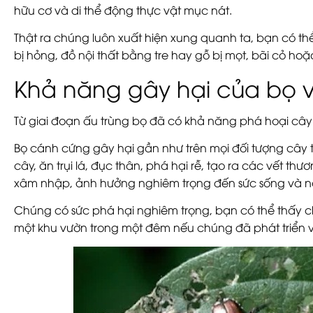
hữu cơ và di thể động thực vật mục nát.
Thật ra chúng luôn xuất hiện xung quanh ta, bạn có th
bị hỏng, đồ nội thất bằng tre hay gỗ bị mọt, bãi cỏ h
Khả năng gây hại của bọ v
Từ giai đoạn ấu trùng bọ đã có khả năng phá hoại cây
Bọ cánh cứng gây hại gần như trên mọi đối tượng cây
cây, ăn trụi lá, đục thân, phá hại rễ, tạo ra các vết th
xâm nhập, ảnh hưởng nghiêm trọng đến sức sống và nă
Chúng có sức phá hại nghiêm trọng, bạn có thể thấy 
một khu vườn trong một đêm nếu chúng đã phát triển vớ