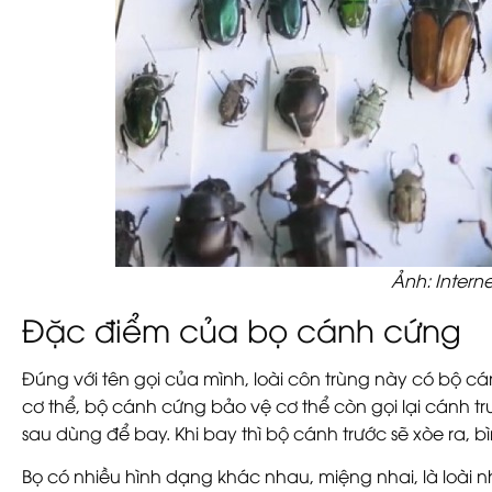
Ảnh: Interne
Đặc điểm của bọ cánh cứng
Đúng với tên gọi của mình, loài côn trùng này có bộ
cơ thể, bộ cánh cứng bảo vệ cơ thể còn gọi lại cánh t
sau dùng để bay. Khi bay thì bộ cánh trước sẽ xòe ra, bì
Bọ có nhiều hình dạng khác nhau, miệng nhai, là loài n