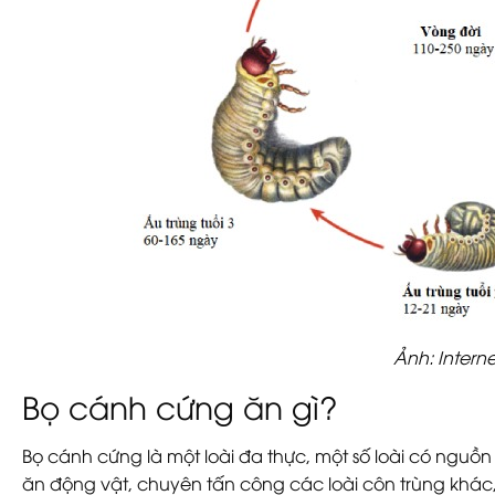
Ảnh: Interne
Bọ cánh cứng ăn gì?
Bọ cánh cứng là một loài đa thực, một số loài có nguồn t
ăn động vật, chuyên tấn công các loài côn trùng khác,