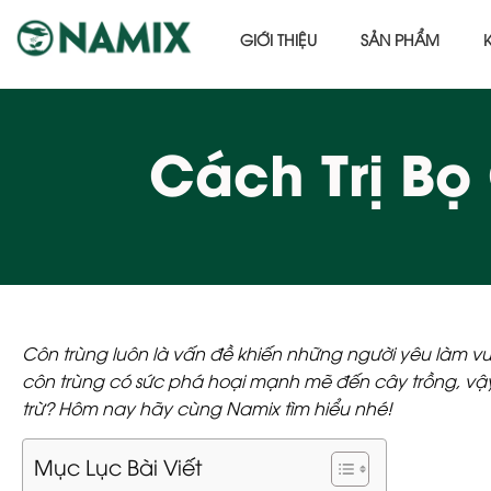
GIỚI THIỆU
SẢN PHẨM
Cách Trị Bọ
Côn trùng luôn là vấn đề khiến những người yêu làm vườ
côn trùng có sức phá hoại mạnh mẽ đến cây trồng, vậ
trừ? Hôm nay hãy cùng Namix tìm hiểu nhé!
Mục Lục Bài Viết