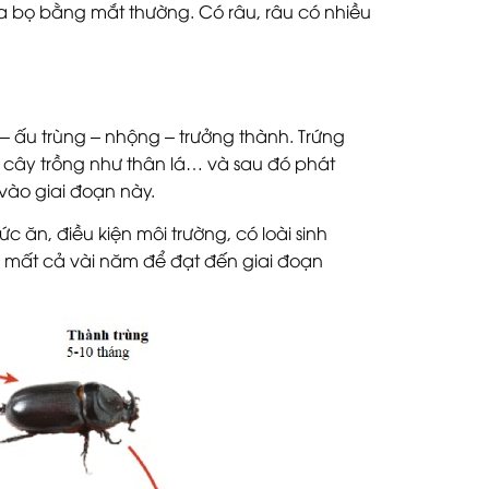
a bọ bằng mắt thường. Có râu, râu có nhiều
 ấu trùng – nhộng – trưởng thành. Trứng
 cây trồng như thân lá… và sau đó phát
vào giai đoạn này.
c ăn, điều kiện môi trường, có loài sinh
i mất cả vài năm để đạt đến giai đoạn