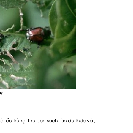
t
iệt ấu trùng, thu dọn sạch tàn dư thực vật,