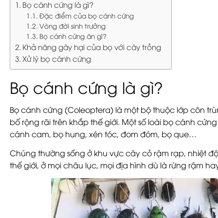
Bọ cánh cứng là gì?
Đặc điểm của bọ cánh cứng
Vòng đời sinh trưởng
Bọ cánh cứng ăn gì?
Khả năng gây hại của bọ với cây trồng
Xử lý bọ cánh cứng
Bọ cánh cứng là gì?
Bọ cánh cứng (Coleoptera) là một bộ thuộc lớp côn trù
bố rộng rãi trên khắp thế giới. Một số loài bọ cánh cứ
cánh cam, bọ hung, xén tóc, đom đóm, bọ que…
Chúng thường sống ở khu vực cây cỏ rậm rạp, nhiệt đ
thế giới, ở mọi châu lục, mọi địa hình dù là rừng rậm 