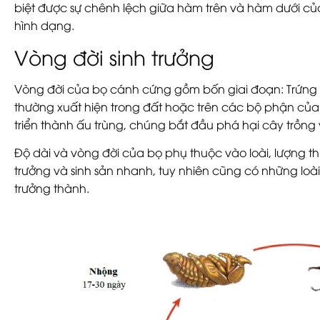
biệt được sự chênh lệch giữa hàm trên và hàm dưới củ
hình dạng.
Vòng đời sinh trưởng
Vòng đời của bọ cánh cứng gồm bốn giai đoạn: Trứng –
thường xuất hiện trong đất hoặc trên các bộ phận của
triển thành ấu trùng, chúng bắt đầu phá hại cây trồng 
Độ dài và vòng đời của bọ phụ thuộc vào loài, lượng thứ
trưởng và sinh sản nhanh, tuy nhiên cũng có những loà
trưởng thành.