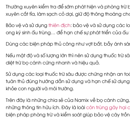
Thường xuyên kiểm tra để sớm phát hiện và phòng trừ b
xuyên cắt tỉa, làm sạch cỏ dại, giữ độ thông thoáng ch
Bảo vệ và sử dụng
thiên địch
: bảo vệ và sử dụng các loạ
ong ký sinh ấu trùng… để hạn chế sự phát triển của ấu 
Dùng các biện pháp thủ công như vợt bắt, bẫy ánh s
Nếu mật độ và số lượng lớn thì nên sử dụng thuốc trừ s
diệt trừ bọ cánh cứng nhanh và hiệu quả.
Sử dụng các loại thuốc trừ sâu được chứng nhận an toà
tuân thủ đúng hướng dẫn sử dụng và hạn chế sử dụng 
khỏe con người và môi trường.
Trên đây là những chia sẻ của Namix về bọ cánh cứn
những thông tin hữu ích. Đây là loài
côn trùng gây hại 
biện pháp phòng trừ và kiểm soát giúp bảo vệ cây trồ