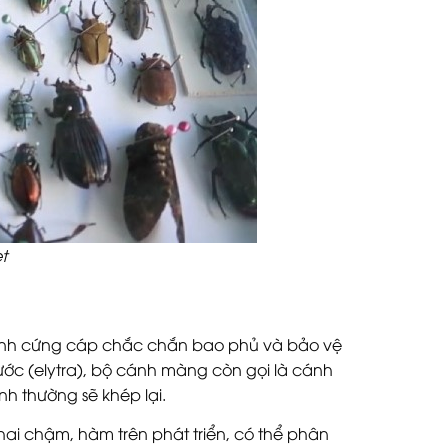
t
 cánh cứng cáp chắc chắn bao phủ và bảo vệ
rước (elytra), bộ cánh màng còn gọi là cánh
nh thường sẽ khép lại.
hai chậm, hàm trên phát triển, có thể phân