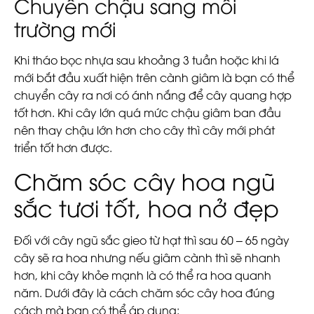
Chuyển chậu sang môi
trường mới
Khi tháo bọc nhựa sau khoảng 3 tuần hoặc khi lá
mới bắt đầu xuất hiện trên cành giâm là bạn có thể
chuyển cây ra nơi có ánh nắng để cây quang hợp
tốt hơn. Khi cây lớn quá mức chậu giâm ban đầu
nên thay chậu lớn hơn cho cây thì cây mới phát
triển tốt hơn được.
Chăm sóc cây hoa ngũ
sắc tươi tốt, hoa nở đẹp
Đối với cây ngũ sắc gieo từ hạt thì sau 60 – 65 ngày
cây sẽ ra hoa nhưng nếu giâm cành thì sẽ nhanh
hơn, khi cây khỏe mạnh là có thể ra hoa quanh
năm. Dưới đây là cách chăm sóc cây hoa đúng
cách mà bạn có thể áp dụng: