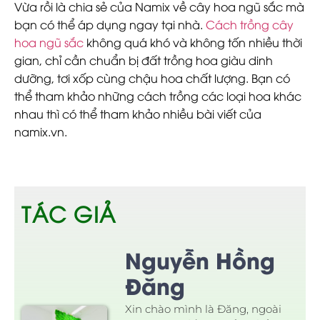
Vừa rồi là chia sẻ của Namix về cây hoa ngũ sắc mà
bạn có thể áp dụng ngay tại nhà.
Cách trồng cây
hoa ngũ sắc
không quá khó và không tốn nhiều thời
gian, chỉ cần chuẩn bị đất trồng hoa giàu dinh
dưỡng, tơi xốp cùng chậu hoa chất lượng. Bạn có
thể tham khảo những cách trồng các loại hoa khác
nhau thì có thể tham khảo nhiều bài viết của
namix.vn.
TÁC GIẢ
Nguyễn Hồng
Đăng
Xin chào mình là Đăng, ngoài