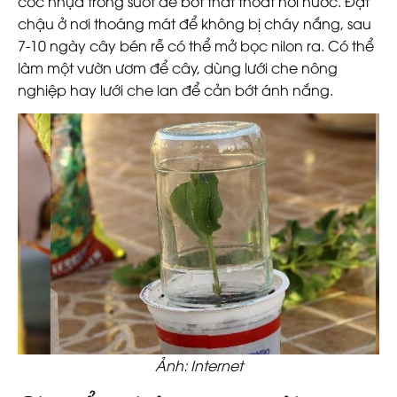
cốc nhựa trong suốt để bớt thất thoát hơi nước. Đặt
chậu ở nơi thoáng mát để không bị cháy nắng, sau
7-10 ngày cây bén rễ có thể mở bọc nilon ra. Có thể
làm một vườn ươm để cây, dùng lưới che nông
nghiệp hay lưới che lan để cản bớt ánh nắng.
Ảnh: Internet