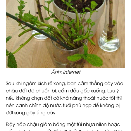
Ảnh: Internet
Sau khi ngâm kích rễ xong, bạn cắm thẳng cây vào
chậu đất đã chuẩn bị, cắm đầu gốc xuống. Lưu ý
nếu không chọn đất có khả năng thoát nước tốt thì
nên canh chỉnh độ nước tưới phù hợp để không bị
ướt sũng gây úng cây.
Đậy nắp chậu giâm bằng một túi nhựa nilon hoặc