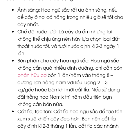
Ánh sáng
: Hoa ngũ sắc rất ưa ánh sáng, nếu
để cây ở nơi có nắng trong nhiều giờ sẽ tốt cho
cây nhất.
Chế độ nước tưới
: Là cây ưa ẩm nhưng lại
không thể chịu úng nên hãy lựa chọn loại đất
thoát nước tốt, và tưới nước định kì 2-3 ngày 1
lần.
Bón phân cho cây hoa ngũ sắc
: Hoa ngũ sắc
không cần quá nhiều dinh dưỡng, chỉ cần bón
phân hữu cơ
bón 1 lần/năm vào tháng 8 –
dương lịch hàng năm với liều lượng 2 – 3
kg/gốc hoặc bón khi mới cắt tỉa. Nếu sử dụng
đất trồng hoa Namix thì năm đầu tiên bạn
không cần bón nữa.
Cắt tỉa, tạo tán
: Cắt tỉa hoa ngũ sắc để tạo tán
xum xuê khiến cây đẹp hơn. Bạn nên cắt tỉa
cây định kì 2-3 tháng 1 lần, cắt tỉa các nhánh