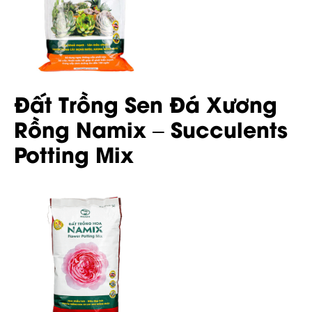
Đất Trồng Sen Đá Xương
Rồng Namix – Succulents
Potting Mix