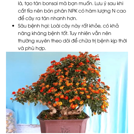
là, tạo tán bonsai mà bạn muốn. Lưu ý sau khi
cắt tỉa nên bón phân NPK có hàm lượng N cao
để cây ra tán nhanh hơn.
Sâu bệnh hại
: Loài cây này rất khỏe, có khả
năng kháng bệnh tốt. Tuy nhiên vẫn nên
thường xuyên theo dõi để chữa trị bệnh kịp thời
và phù hợp.