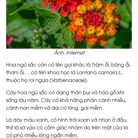
Ảnh: Internet
Hoa ngũ sắc còn có tên gọi khác là Trâm ổi, bông ổi,
thơm ổi, …có tên khoa học là Lantana camara L.,
thuộc họ roi ngựa (Varbenaceae).
Cây hoa ngũ sắc có dạng thân bụi và hóa gỗ khi
sống lâu năm. Cây có khả năng phân cành nhiều,
cành non mềm và dai có lông, gai mềm.
Lá dày màu xanh, có hình trái xoan và nhọn ở đầu,
thịt lá sờ vào có cảm giác nhám do trên mặt của lá
có phủ nhiều lông ngắn mềm.