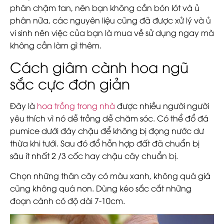
phân chậm tan, nên bạn không cần bón lót và ủ
phân nữa, các nguyên liệu cũng đã được xử lý và ủ
vi sinh nên việc của bạn là mua về sử dụng ngay mà
không cần làm gì thêm.
Cách giâm cành hoa ngũ
sắc cực đơn giản
Đây là
hoa trồng trong nhà
được nhiều người người
yêu thích vì nó dễ trồng dễ chăm sóc. Có thể đổ đá
pumice dưới đáy chậu để không bị đọng nước dư
thừa khi tưới. Sau đó đổ hỗn hợp đất đã chuẩn bị
sâu ít nhất 2 /3 cốc hay chậu cây chuẩn bị.
Chọn những thân cây có màu xanh, không quá giá
cũng không quá non. Dùng kéo sắc cắt những
đoạn cành có độ dài 7-10cm.