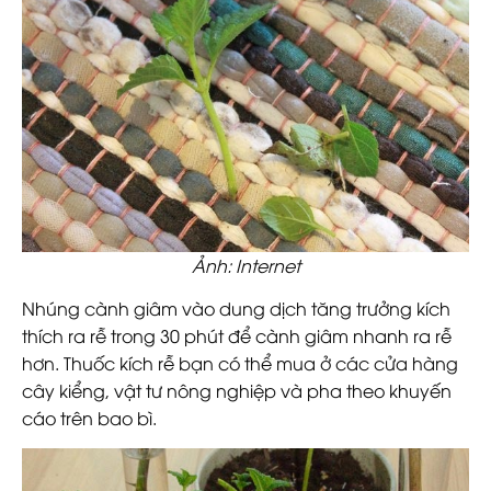
Ảnh: Internet
Nhúng cành giâm vào dung dịch tăng trưởng kích
thích ra rễ trong 30 phút để cành giâm nhanh ra rễ
hơn. Thuốc kích rễ bạn có thể mua ở các cửa hàng
cây kiểng, vật tư nông nghiệp và pha theo khuyến
cáo trên bao bì.