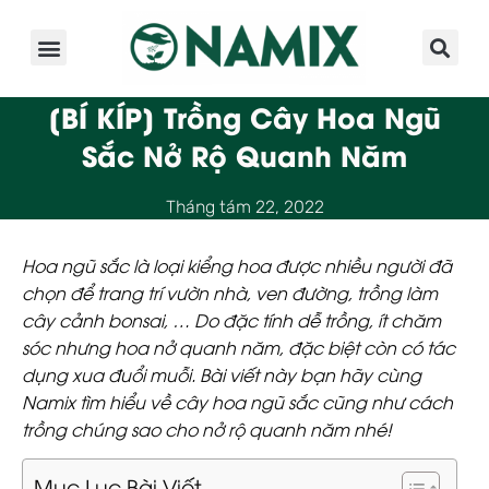
Giới Thiệu
Sản Phẩm
Kinh Nghiệm
Hoạt Động
[BÍ KÍP] Trồng Cây Hoa Ngũ
Sắc Nở Rộ Quanh Năm
Tháng tám 22, 2022
Hoa ngũ sắc là loại kiểng hoa được nhiều người đã
chọn để trang trí vườn nhà, ven đường, trồng làm
cây cảnh bonsai, … Do đặc tính dễ trồng, ít chăm
sóc nhưng hoa nở quanh năm, đặc biệt còn có tác
dụng xua đuổi muỗi. Bài viết này bạn hãy cùng
Namix tìm hiểu về cây hoa ngũ sắc cũng như cách
trồng chúng sao cho nở rộ quanh năm nhé!
Mục Lục Bài Viết