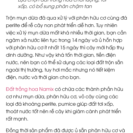
xốp, có bổ sung phân chậm tan
Trộn mụn dừa đã qua xử lý với phân hữu cơ cùng đá
perlite để rễ cây non phát triển dễ hơn. Tuy nhiên
việc xử lý mụn dừa mất khá nhiều thời gian, bạn cần
ngâm xả nước liên tục trong 14 ngày và ủ hỗn hợp
với phân hữu cơ ít nhất 15 ngày thì cây mới hấp thụ
dinh dưỡng. Như vậy khá tốn thời gian, tiền điện
nước, nên bạn có thể sử dụng các loại đất trộn sẵn
ngoài thị trường, tuy hơi mắc nhưng nó tiết kiệm
điện, nước và thời gian cho bạn.
Đất trồng hoa Namix
có chứa các thành phần hữu
cơ như mụn dừa, phân hữu cơ, vỏ cây cùng các
loại đá khoáng perlite, pumice giúp đất tơi xốp,
thoát nước tốt nên rễ cây khi giâm cành phát triển
rất mạnh.
Đồng thời sản phẩm đã được ủ sẵn phân hữu cơ và