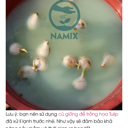
Lưu ý: bạn nên sử dụng
củ giống để trồng hoa Tulip
đã xử lí lạnh trước nhé. Như vậy sẽ đảm bảo khả
năng nảy mầm và thời gian ra hoa tết.