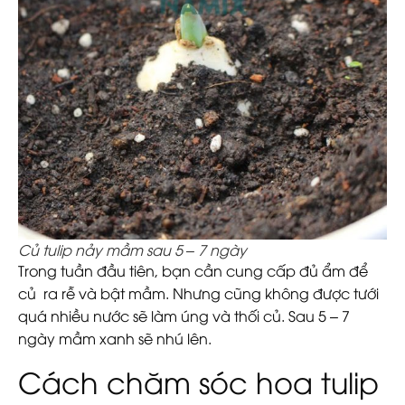
Củ tulip nảy mầm sau 5 – 7 ngày
Trong tuần đầu tiên, bạn cần cung cấp đủ ẩm để
củ ra rễ và bật mầm. Nhưng cũng không được tưới
quá nhiều nước sẽ làm úng và thối củ. Sau 5 – 7
ngày mầm xanh sẽ nhú lên.
Cách chăm sóc hoa tulip