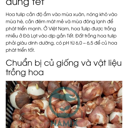
đúng tết
Hoa tulip cần độ ẩm vào mùa xuân, nóng khô vào
mùa hè, cần đêm mát mẻ và mùa đông lạnh để
phát triển mạnh. Ở Việt Nam, hoa Tulip được trồng
nhiều ở Đà Lạt vào dịp gần Tết. Đất trồng hoa tulip
phải giàu dinh dưỡng, có pH từ 6,0 – 6,5 để củ hoa
phát triển tốt.
Chuẩn bị củ giống và vật liệu
trồng hoa