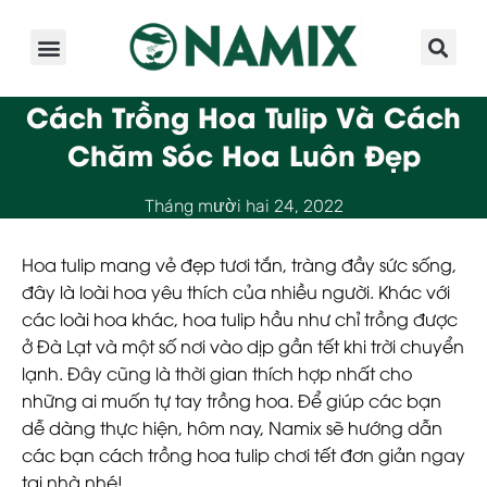
Giới Thiệu
Sản Phẩm
Kinh Nghiệm
Hoạt Động
Cách Trồng Hoa Tulip Và Cách
Chăm Sóc Hoa Luôn Đẹp
Tháng mười hai 24, 2022
Hoa tulip mang vẻ đẹp tươi tắn, tràng đầy sức sống,
đây là loài hoa yêu thích của nhiều người. Khác với
các loài hoa khác, hoa tulip hầu như chỉ trồng được
ở Đà Lạt và một số nơi vào dịp gần tết khi trời chuyển
lạnh. Đây cũng là thời gian thích hợp nhất cho
những ai muốn tự tay trồng hoa. Để giúp các bạn
dễ dàng thực hiện, hôm nay, Namix sẽ hướng dẫn
các bạn
cách trồng hoa tulip
chơi tết đơn giản ngay
tại nhà nhé!