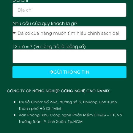
Nhu cầu của quý khách là gì?
12 + 6 = ? (Vui lòng trả lời bằng số)
GỬI THÔNG TIN
CÔNG TY CP NÔNG NGHIỆP CÔNG NGHỆ CAO NAMIX
Trụ Sở Chính:
Số 2A3, đường số 3, Phường Linh Xuân,
Thành phố Hồ Chí Minh
Văn Phòng:
Khu Công nghệ Phần Mềm ĐHQG – ITP, Võ
Trường Toản, P. Linh Xuân, Tp.HCM