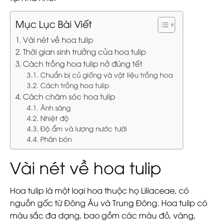
Mục Lục Bài Viết
Vài nét về hoa tulip
Thời gian sinh trưởng của hoa tulip
Cách trồng hoa tulip nở đúng tết
Chuẩn bị củ giống và vật liệu trồng hoa
Cách trồng hoa tulip
Cách chăm sóc hoa tulip
Ánh sáng
Nhiệt độ
Độ ẩm và lượng nước tưới
Phân bón
Vài nét về hoa tulip
Hoa tulip là một loại hoa thuộc họ Liliaceae, có
nguồn gốc từ Đông Âu và Trung Đông. Hoa tulip có
màu sắc đa dạng, bao gồm các màu đỏ, vàng,