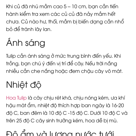
Khi củ đã nhú mầm cao 5 – 10 cm, bạn cần tiến
hành kiểm tra xem các củ củ đã nảy mầm hết
chưa. Củ nào hư, thối, mầm bị biến dạng cần nhổ
bỏ để tránh lây lan.
Ánh sáng
Tulip cần ánh sáng ở mức trung bình đến yếu. Khi
trồng, bạn chú ý đến vị trí để cây. Nếu trời nắng
nhiều cần che nắng hoặc đem chậu cây vô mát.
Nhiệt độ
Hoa Tulip
là cây chịu rét khá, chịu nóng kém, ưa khí
hậu mát ẩm, nhiệt độ thích hợp ban ngày là 16-20
độ C, ban đêm là 10 độ C -15 độ C. Dưới 10 độ C và
trên 25 độ C cây sinh trưởng kém, hoa dễ bị mù.
Độ ẩm và lượng nước tưới