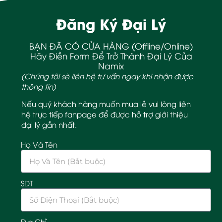
Đăng Ký Đại Lý
BẠN ĐÃ CÓ CỬA HÀNG (Offline/Online)
Hãy Điền Form Để Trở Thành Đại Lý Của
Namix
(Chúng tôi sẽ liên hệ tư vấn ngay khi nhận được
thông tin)
Nếu quý khách hàng muốn mua lẻ vui lòng liên
hệ trực tiếp fanpage để được hỗ trợ giới thiệu
đại lý gần nhất.
Họ Và Tên
SDT
Địa Chỉ