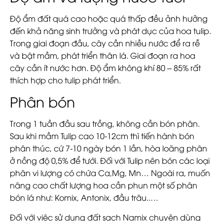
Độ ẩm đất quá cao hoặc quá thấp đều ảnh hưởng
đến khả năng sinh trưởng và phát dục của hoa tulip.
Trong giai đoạn đầu, cây cần nhiều nước để ra rễ
và bật mầm, phát triển thân lá. Giai đoạn ra hoa
cây cần ít nước hơn. Độ ẩm không khí 80 – 85% rất
thích hợp cho tulip phát triển.
Phân bón
Trong 1 tuần đầu sau trồng, không cần bón phân.
Sau khi mầm Tulip cao 10-12cm thì tiến hành bón
phân thúc, cứ 7-10 ngày bón 1 lần, hòa loãng phân
ở nồng độ 0,5% để tưới. Đối với Tulip nên bón các loại
phân vi lượng có chứa Ca,Mg, Mn… Ngoài ra, muốn
nâng cao chất lượng hoa cần phun một số phân
bón lá như: Komix, Antonix, đầu trâu..…
Đối với việc sử dụng đất sạch Namix chuyên dùng