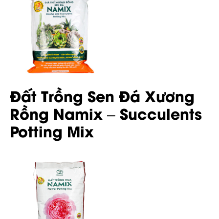
Đất Trồng Sen Đá Xương
Rồng Namix – Succulents
Potting Mix