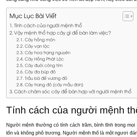
Mục Lục Bài Viết
Tính cách của người mệnh thổ
Vậy mệnh thổ hợp cây gì để bàn làm việc?
Cây hồng môn
Cây vạn lộc
Cây hoa trạng nguyên
Cây Hồng Phát Lộc
Cây đuôi công tím
Cây đa búp đỏ
Trầu bà đế vương đỏ
Cây trang đỏ (cây mẫu đơn)
Cách chăm sóc cây để bàn hợp với người mệnh thổ
Tính cách của người mệnh th
Người mệnh thường có tính cách trầm, bình tĩnh trong mọi 
tốn và không phô trương. Người mệnh thổ là một ngươi đáng