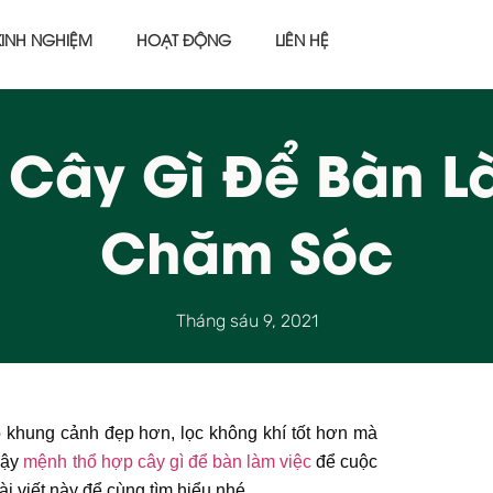
KINH NGHIỆM
HOẠT ĐỘNG
LIÊN HỆ
 Cây Gì Để Bàn L
Chăm Sóc
Tháng sáu 9, 2021
 khung cảnh đẹp hơn, lọc không khí tốt hơn mà
Vậy
mệnh thổ hợp cây gì để bàn làm việc
để cuộc
i viết này để cùng tìm hiểu nhé.