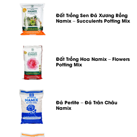
Đất Trồng Sen Đá Xương Rồng
Namix – Succulents Potting Mix
Đất Trồng Hoa Namix – Flowers
Potting Mix
Đá Perlite – Đá Trân Châu
Namix