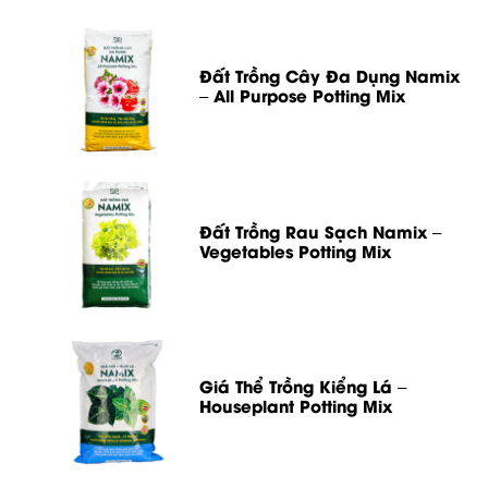
Đất Trồng Cây Đa Dụng Namix
– All Purpose Potting Mix
Đất Trồng Rau Sạch Namix –
Vegetables Potting Mix
Giá Thể Trồng Kiểng Lá –
Houseplant Potting Mix