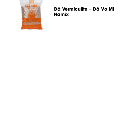
Đá Vermiculite – Đá Vơ Mi
Namix