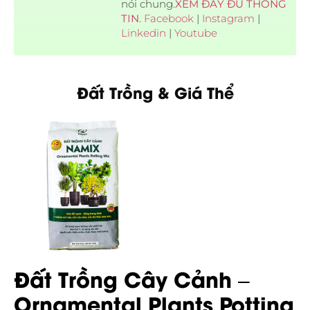
nói chung.
XEM ĐẦY ĐỦ THÔNG
TIN
.
Facebook
|
Instagram
|
Linkedin
|
Youtube
Đất Trồng & Giá Thể
Đất Trồng Cây Cảnh –
Ornamental Plants Potting