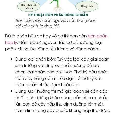
Bạn cần nắm các nguyên tắc bón phân
để cây sinh trưởng tốt
Dù là phân hữu cơ hay vô cơ thì bạn cần
bón phân
hợp lý
, đảm bảo 4 nguyên tắc cơ bản: đúng loại
phân, đúng lúc, đúng liều lượng và đúng cách.
Đúng loại phân bón
: Tuỳ vào loại cây, giai đoạn
sinh trưởng và từng loại thổ nhưỡng đề lựa
chọn loại phân bón phù hợp. Thời kỳ đầu phát
triển cây trồng cần nhiều đạm, ở thời kỳ sinh
trưởng cần nhiều đạm hoặc kali.
Đúng lúc
: Thường thì mỗi giai đoạn sẽ cần các
chất dinh dưỡng khác nhau, cần chia ra nhiều
lần bón để cây hấp thụ dinh dưỡng tốt nhất,
tránh tình trạng cây bị sốc, không hấp thụ được