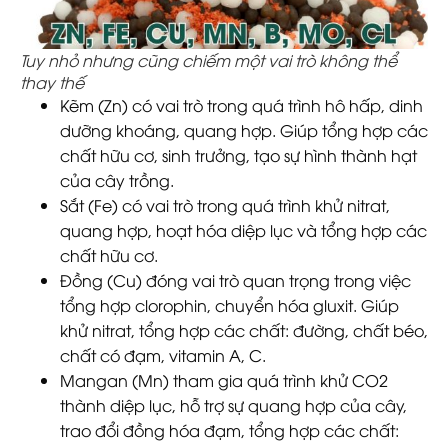
Tuy nhỏ nhưng cũng chiếm một vai trò không thể
thay thế
Kẽm (Zn) có vai trò trong quá trình hô hấp, dinh
dưỡng khoáng, quang hợp. Giúp tổng hợp các
chất hữu cơ, sinh trưởng, tạo sự hình thành hạt
của cây trồng.
Sắt (Fe) có vai trò trong quá trình khử nitrat,
quang hợp, hoạt hóa diệp lục và tổng hợp các
chất hữu cơ.
Đồng (Cu) đóng vai trò quan trọng trong việc
tổng hợp clorophin, chuyển hóa gluxit. Giúp
khử nitrat, tổng hợp các chất: đường, chất béo,
chất có đạm, vitamin A, C.
Mangan (Mn) tham gia quá trình khử CO2
thành diệp lục, hỗ trợ sự quang hợp của cây,
trao đổi đồng hóa đạm, tổng hợp các chất: