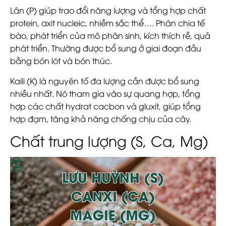
Lân (P) giúp trao đổi năng lượng và tổng hợp chất
protein, axit nucleic, nhiễm sắc thể…. Phân chia tế
bào, phát triển của mô phân sinh, kích thích rễ, quả
phát triển. Thường được bổ sung ở giai đoạn đầu
bằng bón lót và bón thúc.
Kaili (K) là nguyên tố đa lượng cần được bổ sung
nhiều nhất. Nó tham gia vào sự quang hợp, tổng
hợp các chất hydrat cacbon và gluxit, giúp tổng
hợp đạm, tăng khả năng chống chịu của cây.
Chất trung lượng (S, Ca, Mg)