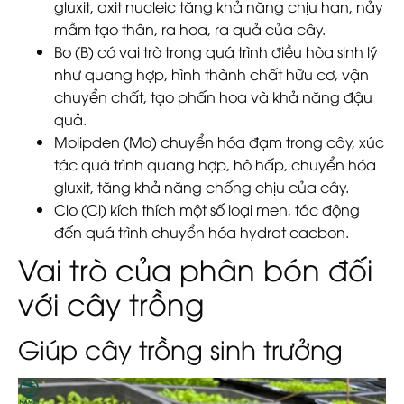
gluxit, axit nucleic tăng khả năng chịu hạn, nảy
mầm tạo thân, ra hoa, ra quả của cây.
Bo (B) có vai trò trong quá trình điều hòa sinh lý
như quang hợp, hình thành chất hữu cơ, vận
chuyển chất, tạo phấn hoa và khả năng đậu
quả.
Molipden (Mo) chuyển hóa đạm trong cây, xúc
tác quá trình quang hợp, hô hấp, chuyển hóa
gluxit, tăng khả năng chống chịu của cây.
Clo (Cl) kích thích một số loại men, tác động
đến quá trình chuyển hóa hydrat cacbon.
Vai trò của phân bón đối
với cây trồng
Giúp cây trồng sinh trưởng