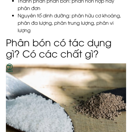
Thành phần phân bón
: phân hỗn hợp hay
phân đơn
Nguyên tố dinh dưỡng
: phân hữu cơ khoáng,
phân đa lượng, phân trung lượng, phân vi
lượng
Phân bón có tác dụng
gì? Có các chất gì?