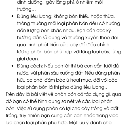
dinh dưỡng, gây lãng phí, ô nhiễm môi
trường…
Đúng liều lượng
: Không bón thiếu hoặc thừa,
thông thường mỗi loại phân bón đều có hướng
dẫn lượng bón khác nhau. Bạn cần đọc kỹ
hướng dẫn sử dụng và thường xuyên theo dõi
quá trình phát triển của cây để điều chỉnh
lượng phân bón phù hợp với từng loại cây, từng
giai đoạn.
Đúng cách
: Nếu bón lót thì bà con cần tưới đủ
nước, vùi phân sâu xuống đất. Nếu dùng phân
hữu cơ phải đảm bảo ủ hoai mục, đối với các
loại phân bón lá thì pha đúng liều lượng…
Trên đây là bài viết về phân bón có tác dụng gì, qua
đó bạn có thể hình dung sơ nét về các loại phân
bón. Việc sử dụng phân có lợi cho cây trồng và đất
trồng, tuy nhiên bạn cũng cần cân nhắc trong việc
lựa chọn loại phân phù hợp. Một lưu ý dành cho