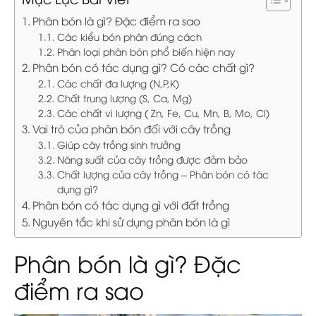
Phân bón là gì? Đặc điểm ra sao
Các kiểu bón phân đúng cách
Phân loại phân bón phổ biến hiện nay
Phân bón có tác dụng gì? Có các chất gì?
Các chất đa lượng (N,P,K)
Chất trung lượng (S, Ca, Mg)
Các chất vi lượng ( Zn, Fe, Cu, Mn, B, Mo, Cl)
Vai trò của phân bón đối với cây trồng
Giúp cây trồng sinh trưởng
Năng suất của cây trồng được đảm bảo
Chất lượng của cây trồng – Phân bón có tác
dụng gì?
Phân bón có tác dụng gì với đất trồng
Nguyên tắc khi sử dụng phân bón là gì
Phân bón là gì? Đặc
điểm ra sao