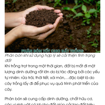
Phân bón khi sử dụng hợp lý sẽ cải thiện tình trạng
đất
Khi trồng trọt trong một thời gian, đất bị mất đi một
lượng dinh dưỡng rất lớn do bị tác động bởi các yếu
tự nhiên: rửa trôi, thời tiết, xói mòn,…đặc biệt là do
cây trồng lấy đi để phục vụ quá trình phát triển của
cây.
Phân bón sẽ cung cấp dinh dưỡng, chất hữu cơ,
các vi sinh vật có lợi cho đất giúp cải tạo đất hiệu