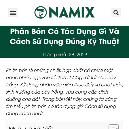
Giới Thiệu
Sản Phẩm
Kinh Nghiệm
Hoạt Động
Phân Bón Có Tác Dụng Gì Và
Cách Sử Dụng Đúng Kỹ Thuật
Tháng mười 28, 2023
Phân bón là những chất, hợp chất có chứa
một
hoặc nhiều nguyên tố dinh dưỡng
rất tốt cho cây
trồng. Sử dụng phân vừa giúp thúc đẩy sự phát triển,
sinh trưởng của cây trồng, vừa cung cấp dinh
dưỡng cho đất. Trong bài viết này, chúng ta cùng
tìm hiểu phân bón có tác dụng gì? Cách sử dụng
đúng cách nhất.
Mục Lục Bài Viết