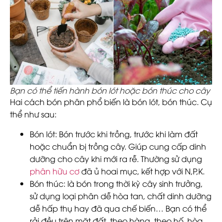
Bạn có thể tiến hành bón lót hoặc bón thúc cho cây
Hai cách bón phân phổ biến là bón lót, bón thúc. Cụ
thể như sau:
Bón lót
: Bón trước khi trồng, trước khi làm đất
hoặc chuẩn bị trồng cây. Giúp cung cấp dinh
dưỡng cho cây khi mới ra rễ. Thường sử dụng
phân hữu cơ
đã ủ hoai mục, kết hợp với N,P,K.
Bón thúc
: là bón trong thời kỳ cây sinh trưởng,
sử dụng loại phân dễ hòa tan, chất dinh dưỡng
dễ hấp thụ hay đã qua chế biến… Bạn có thể
rải đều trên mặt đất, theo hàng, theo hố, hòa