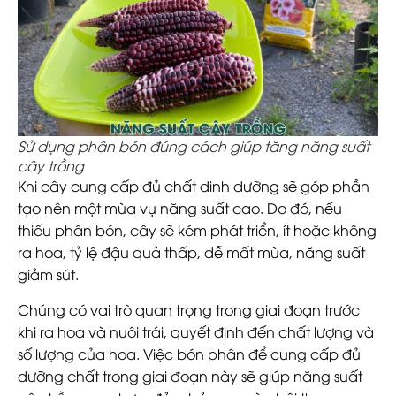
Sử dụng phân bón đúng cách giúp tăng năng suất
cây trồng
Khi cây cung cấp đủ chất dinh dưỡng sẽ góp phần
tạo nên một mùa vụ năng suất cao. Do đó, nếu
thiếu phân bón, cây sẽ kém phát triển, ít hoặc không
ra hoa, tỷ lệ đậu quả thấp, dễ mất mùa, năng suất
giảm sút.
Chúng có vai trò quan trọng trong giai đoạn trước
khi ra hoa và nuôi trái, quyết định đến chất lượng và
số lượng của hoa. Việc bón phân để cung cấp đủ
dưỡng chất trong giai đoạn này sẽ giúp năng suất