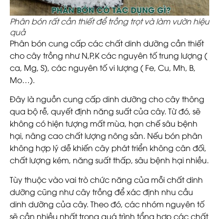
Phân bón rất cần thiết để trồng trọt và làm vườn hiệu
quả
Phân bón cung cấp các chất dinh dưỡng cần thiết
cho cây trồng như N,P,K các nguyên tố trung lượng (
ca, Mg, S), các nguyên tố vi lượng ( Fe, Cu, Mh, B,
Mo…).
Đây là nguồn cung cấp dinh dưỡng cho cây thông
qua bộ rễ, quyết định năng suất của cây. Từ đó, sẽ
không có hiện tượng mất mùa, hạn chế sâu bệnh
hại, nâng cao chất lượng nông sản. Nếu bón phân
không hợp lý dễ khiến cây phát triển không cân đối,
chất lượng kém, năng suất thấp, sâu bệnh hại nhiều.
Tùy thuộc vào vai trò chức năng của mỗi chất dinh
dưỡng cũng như cây trồng để xác định nhu cầu
dinh dưỡng của cây. Theo đó, các nhóm nguyên tố
sẽ cần nhiều nhất trong quá trình tổng hợp các chất