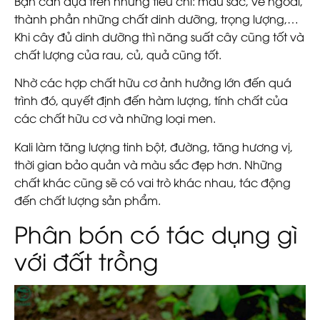
Bạn cần dựa trên những tiêu chí: màu sắc, vẻ ngoài,
thành phần những chất dinh dưỡng, trọng lượng,…
Khi cây đủ dinh dưỡng thì năng suất cây cũng tốt và
chất lượng của rau, củ, quả cũng tốt.
Nhờ các hợp chất hữu cơ ảnh hưởng lớn đến quá
trình đó, quyết định đến hàm lượng, tính chất của
các chất hữu cơ và những loại men.
Kali làm tăng lượng tinh bột, đường, tăng hương vị,
thời gian bảo quản và màu sắc đẹp hơn. Những
chất khác cũng sẽ có vai trò khác nhau, tác động
đến chất lượng sản phẩm.
Phân bón có tác dụng gì
với đất trồng