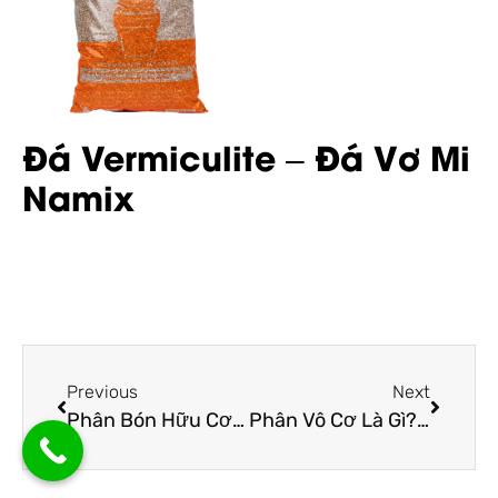
Đá Vermiculite – Đá Vơ Mi
Namix
Previous
Next
Phân Bón Hữu Cơ Là Gì Và Những Ưu Điểm Vượt Trội
Phân Vô Cơ Là Gì? Nên Sử Dụng Phân Vô Cơ Hay Hữu Cơ