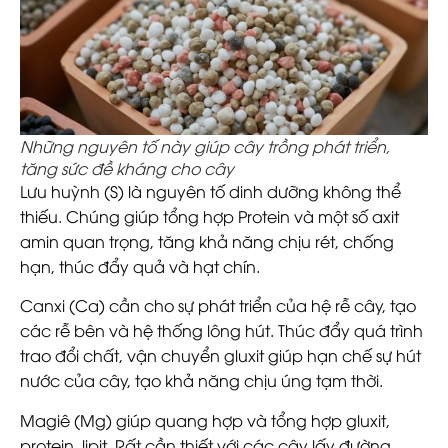
Những nguyên tố này giúp cây trồng phát triển,
tăng sức đề kháng cho cây
Lưu huỳnh (S) là nguyên tố dinh dưỡng không thể
thiếu. Chúng giúp tổng hợp Protein và một số axit
amin quan trọng, tăng khả năng chịu rét, chống
hạn, thúc đẩy quả và hạt chín.
Canxi (Ca) cần cho sự phát triển của hệ rễ cây, tạo
các rễ bên và hệ thống lông hút. Thúc đẩy quá trình
trao đổi chất, vận chuyển gluxit giúp hạn chế sự hút
nước của cây, tạo khả năng chịu úng tạm thời.
Magiê (Mg) giúp quang hợp và tổng hợp gluxit,
protein, lipit. Rất cần thiết với các cây lấy đường,