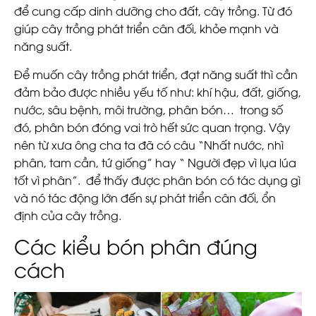
để cung cấp dinh dưỡng cho đất, cây trồng. Từ đó
giúp cây trồng phát triển cân đối, khỏe mạnh và
năng suất.
Để muốn cây trồng phát triển, đạt năng suất thì cần
đảm bảo được nhiều yếu tố như: khí hậu, đất, giống,
nước, sâu bệnh, môi trường, phân bón… trong số
đó, phân bón đóng vai trò hết sức quan trọng. Vậy
nên từ xưa ông cha ta đã có câu “Nhất nước, nhì
phân, tam cần, tứ giống” hay “ Người đẹp vì lụa lúa
tốt vì phân”. để thấy được phân bón có tác dụng gì
và nó tác động lớn đến sự phát triển cân đối, ổn
định của cây trồng.
Các kiểu bón phân đúng
cách