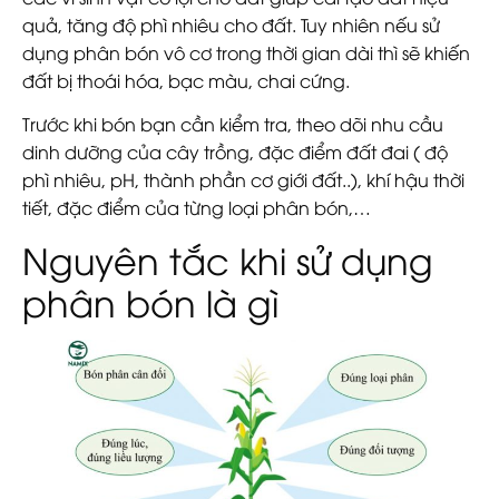
quả, tăng độ phì nhiêu cho đất. Tuy nhiên nếu sử
dụng phân bón vô cơ trong thời gian dài thì sẽ khiến
đất bị thoái hóa, bạc màu, chai cứng.
Trước khi bón bạn cần kiểm tra, theo dõi nhu cầu
dinh dưỡng của cây trồng, đặc điểm đất đai ( độ
phì nhiêu, pH, thành phần cơ giới đất..), khí hậu thời
tiết, đặc điểm của từng loại phân bón,…
Nguyên tắc khi sử dụng
phân bón là gì