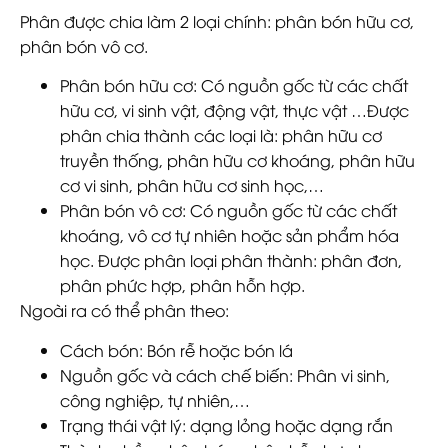
Phân được chia làm 2 loại chính: phân bón hữu cơ,
phân bón vô cơ.
Phân bón hữu cơ
: Có nguồn gốc từ các chất
hữu cơ, vi sinh vật, động vật, thực vật …Được
phân chia thành các loại là: phân hữu cơ
truyền thống, phân hữu cơ khoáng, phân hữu
cơ vi sinh, phân hữu cơ sinh học,…
Phân bón vô cơ
: Có nguồn gốc từ các chất
khoáng, vô cơ tự nhiên hoặc sản phẩm hóa
học. Được phân loại phân thành: phân đơn,
phân phức hợp, phân hỗn hợp.
Ngoài ra có thể phân theo:
Cách bón
: Bón rễ hoặc bón lá
Nguồn gốc và cách chế biến
: Phân vi sinh,
công nghiệp, tự nhiên,…
Trạng thái vật lý
: dạng lỏng hoặc dạng rắn