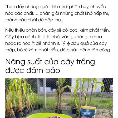
Thúc đẩy những quá trình như: phân hủy, chuyển
hóa các chất,… phân giải những chất khó hấp thụ
thành các chất dễ hấp thụ.
Nếu thiếu phân bón, cây sẽ còi cọc, kém phát triển.
Cây bị ra cành, lá ít, lá nhỏ, vàng; không ra hoa
hoặc ra hoa ít; đẻ nhánh ít. Tỷ lệ đậu quả của cây
thấp, bộ rễ kém phát triển, dễ bị sâu bệnh tấn công.
Năng suất của cây trồng
được đảm bảo