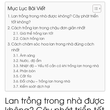
Mục Lục Bài Viết
Lan trồng trong nhà được không? Cây phát triển
tốt không?
Cách trồng lan trong chậu đơn giản nhất
Giá thể trồng lan tốt
Cách trồng lan
Cách chăm sóc hoa lan trong nhà đúng cách
nhất
Ánh sáng
Nước, độ ẩm
Nhiệt độ – Yếu tố cần có khi trồng lan trong nhà
Phân bón
Cắt tỉa
Đổi chậu – Trồng lan trong nhà
Kiểm soát dịch hại
Lan trồng trong nhà được
không? Cây phát triển tốt