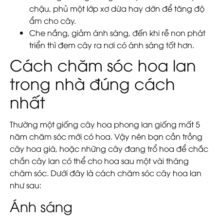
chậu, phủ một lớp xơ dừa hay dớn để tăng độ
ẩm cho cây.
Che nắng, giảm ánh sáng, đến khi rễ non phát
triển thì đem cây ra nơi có ánh sáng tốt hơn.
Cách chăm sóc hoa lan
trong nhà đúng cách
nhất
Thường một giống cây hoa phong lan giống mất 5
năm chăm sóc mới có hoa. Vậy nên bạn cần trồng
cây hoa già, hoặc những cây đang trổ hoa để chắc
chắn cây lan có thể cho hoa sau một vài tháng
chăm sóc. Dưới đây là cách chăm sóc cây hoa lan
như sau:
Ánh sáng