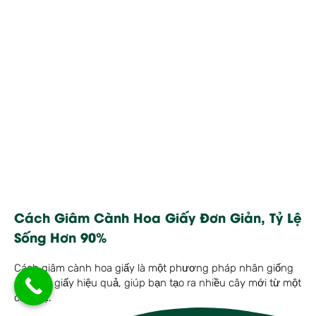
Cách Giâm Cành Hoa Giấy Đơn Giản, Tỷ Lệ
Sống Hơn 90%
Cách giâm cành hoa giấy là một phương pháp nhân giống
cây hoa giấy hiệu quả, giúp bạn tạo ra nhiều cây mới từ một
cây mẹ.