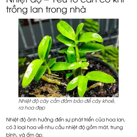
trồng lan trong nhà
Nhiệt độ cây cần đảm bảo để cây khoẻ,
ra hoa đẹp
Nhiệt độ ảnh hưởng đến sự phát triển của hoa lan,
có 3 loại hoa về nhu cầu nhiệt độ gồm mát, trung
bình, và ấm áp.