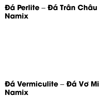
Đá Perlite – Đá Trân Châu
Namix
Đá Vermiculite – Đá Vơ Mi
Namix