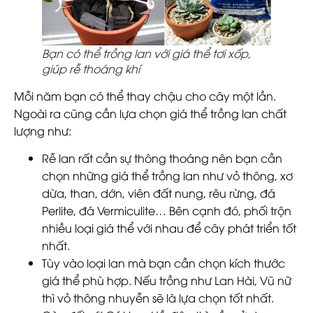
Bạn có thể trồng lan với giá thể tơi xốp,
giúp rễ thoáng khí
Mỗi năm bạn có thể thay chậu cho cây một lần.
Ngoài ra cũng cần lựa chọn giá thể trồng lan chất
lượng như:
Rễ lan rất cần sự thông thoáng nên bạn cần
chọn những giá thể trồng lan như vỏ thông, xơ
dừa, than, dớn, viên đất nung, rêu rừng, đá
Perlite, đá Vermiculite… Bên cạnh đó, phối trộn
nhiều loại giá thể với nhau để cây phát triển tốt
nhất.
Tùy vào loại lan mà bạn cần chọn kích thước
giá thể phù hợp. Nếu trồng như Lan Hài, Vũ nữ
thì vỏ thông nhuyễn sẽ là lựa chọn tốt nhất.