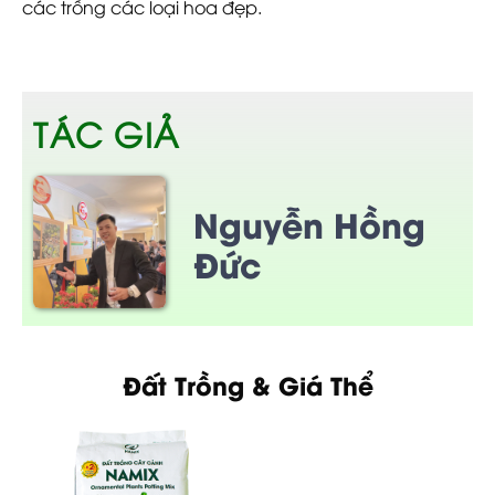
các trồng các loại hoa đẹp.
TÁC GIẢ
Nguyễn Hồng
Đức
Đất Trồng & Giá Thể