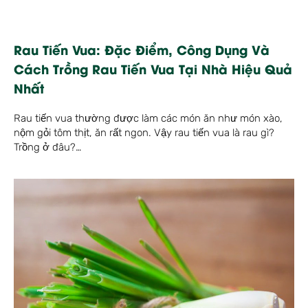
Rau Tiến Vua: Đặc Điểm, Công Dụng Và
Cách Trồng Rau Tiến Vua Tại Nhà Hiệu Quả
Nhất
Rau tiến vua thường được làm các món ăn như món xào,
nộm gỏi tôm thịt, ăn rất ngon. Vậy rau tiến vua là rau gì?
Trồng ở đâu?…