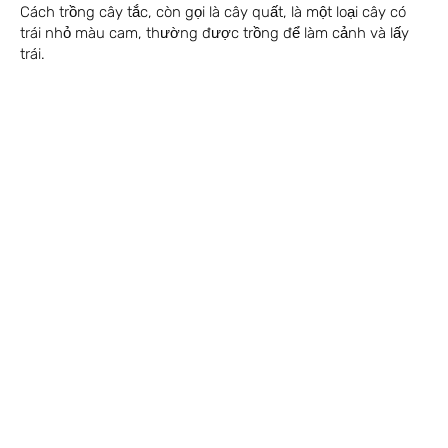
Cách trồng cây tắc, còn gọi là cây quất, là một loại cây có
trái nhỏ màu cam, thường được trồng để làm cảnh và lấy
trái.