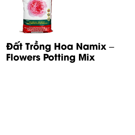
Đất Trồng Hoa Namix –
Flowers Potting Mix