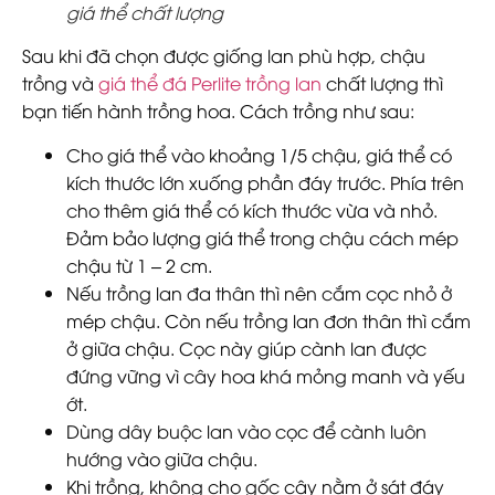
giá thể chất lượng
Sau khi đã chọn được giống lan phù hợp, chậu
trồng và
giá thể đá Perlite trồng lan
chất lượng thì
bạn tiến hành trồng hoa. Cách trồng như sau:
Cho giá thể vào khoảng 1/5 chậu, giá thể có
kích thước lớn xuống phần đáy trước. Phía trên
cho thêm giá thể có kích thước vừa và nhỏ.
Đảm bảo lượng giá thể trong chậu cách mép
chậu từ 1 – 2 cm.
Nếu trồng lan đa thân thì nên cắm cọc nhỏ ở
mép chậu. Còn nếu trồng lan đơn thân thì cắm
ở giữa chậu. Cọc này giúp cành lan được
đứng vững vì cây hoa khá mỏng manh và yếu
ớt.
Dùng dây buộc lan vào cọc để cành luôn
hướng vào giữa chậu.
Khi trồng, không cho gốc cây nằm ở sát đáy