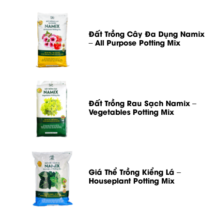
Đất Trồng Cây Đa Dụng Namix
– All Purpose Potting Mix
Đất Trồng Rau Sạch Namix –
Vegetables Potting Mix
Giá Thể Trồng Kiểng Lá –
Houseplant Potting Mix