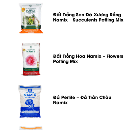
Đất Trồng Sen Đá Xương Rồng
Namix – Succulents Potting Mix
Đất Trồng Hoa Namix – Flowers
Potting Mix
Đá Perlite – Đá Trân Châu
Namix