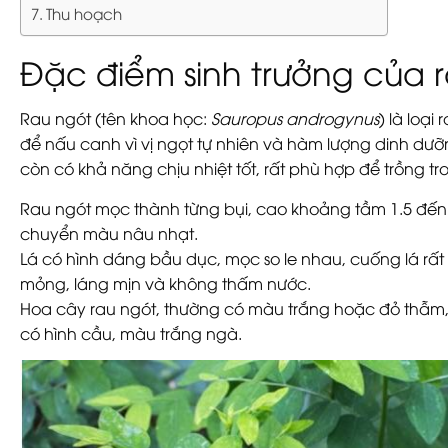
Thu hoạch
Đặc điểm sinh trưởng của 
Rau ngót (tên khoa học:
Sauropus androgynus
) là loạ
để nấu canh vì vị ngọt tự nhiên và hàm lượng dinh dư
còn có khả năng chịu nhiệt tốt, rất phù hợp để trồng t
Rau ngót mọc thành từng bụi, cao khoảng tầm 1.5 đến
chuyển màu nâu nhạt.
Lá có hình dáng bầu dục, mọc so le nhau, cuống lá rất
mỏng, láng mịn và không thấm nước.
Hoa cây rau ngót, thường có màu trắng hoặc đỏ thẫm, 
có hình cầu, màu trắng ngà.