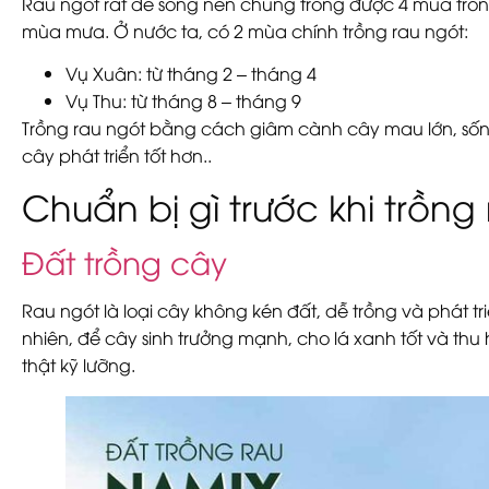
Rau ngót rất dễ sống nên chúng trồng được 4 mùa tron
mùa mưa. Ở nước ta, có 2 mùa chính trồng rau ngót:
Vụ Xuân:
từ tháng 2 – tháng 4
Vụ Thu:
từ tháng 8 – tháng 9
Trồng rau ngót bằng cách giâm cành cây mau lớn, sống
cây phát triển tốt hơn..
Chuẩn bị gì trước khi trồng
Đất trồng cây
Rau ngót là loại cây không kén đất, dễ trồng và phát tri
nhiên, để cây sinh trưởng mạnh, cho lá xanh tốt và th
thật kỹ lưỡng.