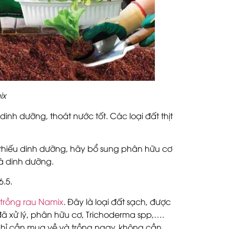
ix
dinh dưỡng, thoát nước tốt. Các loại đất thịt
thiếu dinh dưỡng, hãy bổ sung phân hữu cơ
và dinh dưỡng.
6.5
.
 trồng rau Namix
. Đây là loại đất sạch, được
 xử lý, phân hữu cơ, Trichoderma spp,….
Chỉ cần mua về và trồng ngay, không cần