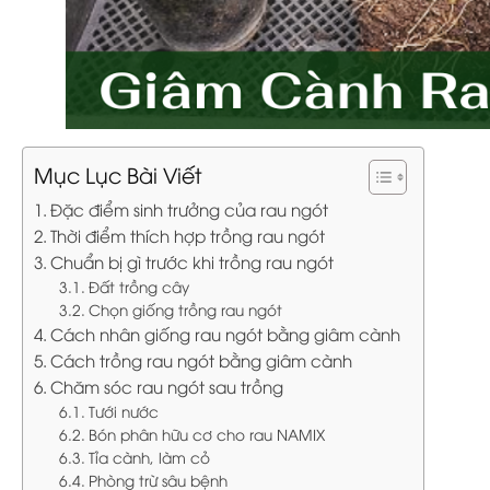
Mục Lục Bài Viết
Đặc điểm sinh trưởng của rau ngót
Thời điểm thích hợp trồng rau ngót
Chuẩn bị gì trước khi trồng rau ngót
Đất trồng cây
Chọn giống trồng rau ngót
Cách nhân giống rau ngót bằng giâm cành
Cách trồng rau ngót bằng giâm cành
Chăm sóc rau ngót sau trồng
Tưới nước
Bón phân hữu cơ cho rau NAMIX
Tỉa cành, làm cỏ
Phòng trừ sâu bệnh