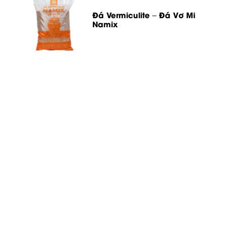
Đá Vermiculite – Đá Vơ Mi
Namix