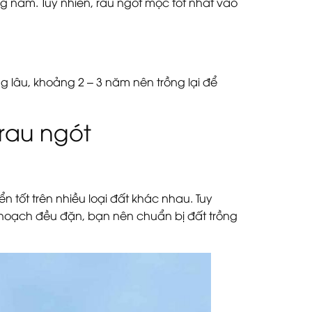
g năm. Tuy nhiên, rau ngót mọc tốt nhất vào
 lâu, khoảng 2 – 3 năm nên trồng lại để
 rau ngót
ển tốt trên nhiều loại đất khác nhau. Tuy
u hoạch đều đặn, bạn nên chuẩn bị đất trồng