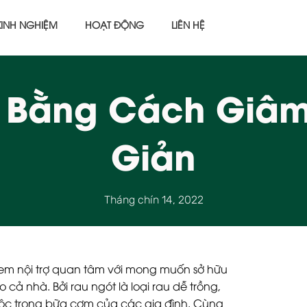
KINH NGHIỆM
HOẠT ĐỘNG
LIÊN HỆ
t Bằng Cách Giâ
Giản
Tháng chín 14, 2022
em nội trợ quan tâm với mong muốn sở hữu
ả nhà. Bởi rau ngót là loại rau dễ trồng,
uộc trong bữa cơm của các gia đình. Cùng