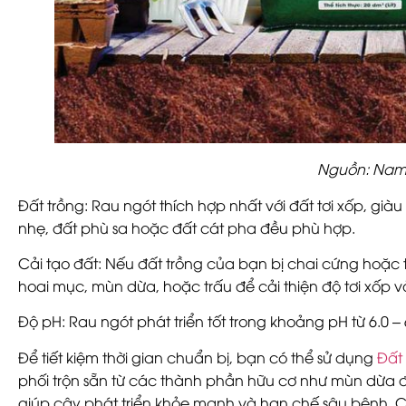
Nguồn: Nam
Đất trồng:
Rau ngót thích hợp nhất với đất tơi xốp, giàu 
nhẹ, đất phù sa hoặc đất cát pha đều phù hợp.
Cải tạo đất:
Nếu đất trồng của bạn bị chai cứng hoặc 
hoai mục, mùn dừa, hoặc trấu để cải thiện độ tơi xốp 
Độ pH:
Rau ngót phát triển tốt trong khoảng pH từ
6.0 – 
Để tiết kiệm thời gian chuẩn bị, bạn có thể sử dụng
Đất
phối trộn sẵn từ các thành phần hữu cơ như
mùn dừa đã
giúp cây phát triển khỏe mạnh và hạn chế sâu bệnh. 