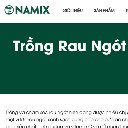
GIỚI THIỆU
SẢN PHẨM
Trồng Rau Ngó
Trồng và chăm sóc rau ngót
hiện đang được nhiều chị 
một vườn rau ngót xanh sạch cung cấp cho bữa ăn cho c
có nhiều chất dinh dưỡng và vitamin C và rất quen th