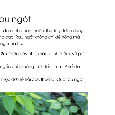
rau ngót
i rau lá xanh quen thuộc, thường được dùng
ỡng cao. Rau ngót không chỉ dễ trồng mà
rong mùa hè.
 2m. Thân cây nhỏ, màu xanh thẫm, về già
 ngắn chỉ khoảng từ 1 đến 2mm. Phiến lá
mọc đơn lẻ trải dọc theo lá. Quả rau ngót