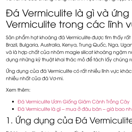
Đá Vermiculite là gì và ứn
Vermiculite trong các lĩnh
Sản phẩm hạt khoáng đá Vermiculite được tìm thấy rất 
Brazil, Bulgaria, Australia, Kenya, Trung Quốc, Nga, 
và là hợp chất của nhôm magie silicat khoáng ngậm n
dụng những kỹ thuật khai thác mỏ để tách lấy chúng ra
Ứng dụng của đá Vermiculite
có rất nhiều lĩnh vực khác
nhiều nhất của đá Vơ-mi.
Xem thêm:
Đá Vermiculite Ươm Giống Giâm Cành Trồng Cây
Đá Vermiculite là gì – mua ở đâu bán – giá bao nhi
1. Ứng dụng của Đá Vermiculit