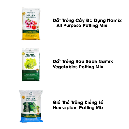
Đất Trồng Cây Đa Dụng Namix
– All Purpose Potting Mix
Đất Trồng Rau Sạch Namix –
Vegetables Potting Mix
Giá Thể Trồng Kiểng Lá –
Houseplant Potting Mix