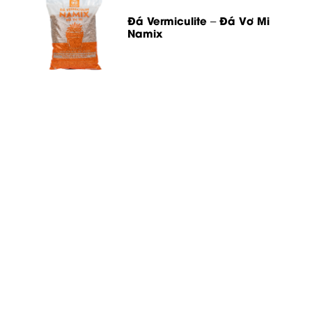
Đá Vermiculite – Đá Vơ Mi
Namix