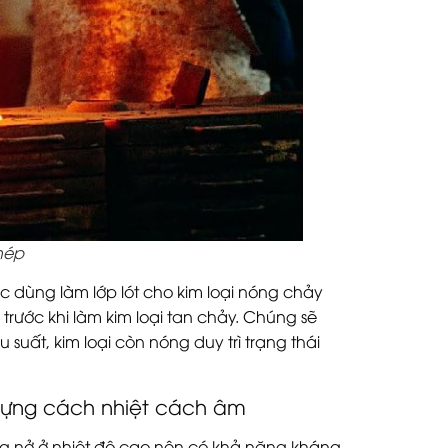
thép
 dùng làm lớp lót cho kim loại nóng chảy
n trước khi làm kim loại tan chảy. Chúng sẽ
 suất, kim loại còn nóng duy trì trạng thái
 dựng cách nhiệt cách âm
ơng nở ở nhiệt độ cao nên có khả năng kháng