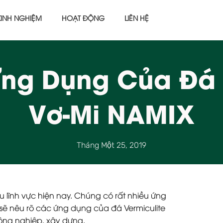
KINH NGHIỆM
HOẠT ĐỘNG
LIÊN HỆ
ng Dụng Của Đá V
Vơ-Mi NAMIX
Tháng Một 25, 2019
ều lĩnh vực hiện nay. Chúng có rất nhiều ứng
 sẽ nêu rõ các
ứng dụng của đá Vermiculite
công nghiệp, xây dựng.