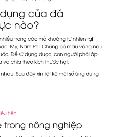
g dụng của đá
 vực nào?
nhiều trong các mỏ khoáng tự nhiên tại
Uganda, Mỹ, Nam Phi. Chúng có màu vàng nâu
ước. Để sử dụng được, con người phải áp
 và chia theo kích thước hạt.
 nhau. Sau đây xin liệt kê một số ứng dụng
êu tiền
e trong nông nghiệp