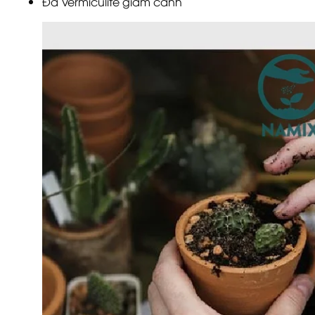
Đá Vermiculite giâm cành