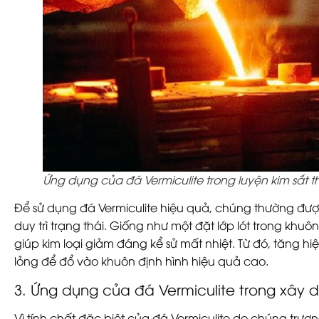
Ứng dụng của đá Vermiculite trong luyện kim sắt 
Để sử dụng đá Vermiculite hiệu quả, chúng thường được
duy trì trạng thái. Giống như một đặt lớp lót trong khuô
giúp kim loại giảm đáng kể sử mất nhiệt. Từ đó, tăng hiệu
lỏng để đổ vào khuôn định hình hiệu quả cao.
3. Ứng dụng của đá Vermiculite trong xây
Vì tính chất đặc biệt của đá Vermiculite do chúng trư