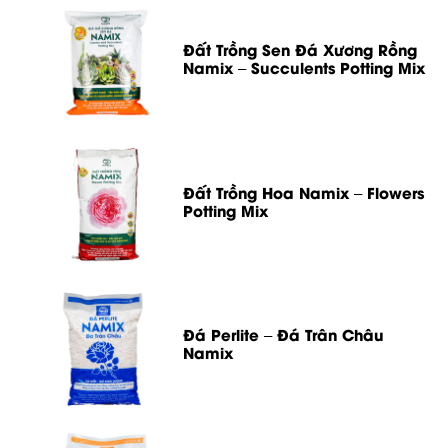
Đất Trồng Sen Đá Xương Rồng
Namix – Succulents Potting Mix
Đất Trồng Hoa Namix – Flowers
Potting Mix
Đá Perlite – Đá Trân Châu
Namix