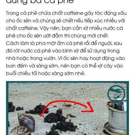
Trong cà phê chứa chất caffeine gây tác động xấu
cho ốc sên và chúng sẽ chết nếu tiếp xúc nhiều với
chất caffeine. Vậy nên, bạn cần xịt nhiều nước cà
phê cho ốc sên ướt đẫm thì chúng mới chết.
Cách làm là pha một ấm cà phê rồi để nguội, sau
đó rót nước cà phê vào bình xịt để sử dụng trong
nhà hoặc trong vườn. Vì ốc sên hay hoạt động vào
ban đêm và sáng sớm, nên bạn có thể xịt cây vào
buổi chiều tối hoặc sáng sớm nhé.