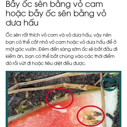
Bẫy ốc sên bằng vỏ cam
hoặc bẫy ốc sên bằng vỏ
dưa hấu
Ốc sên rất thích vỏ cam và vỏ dưa hấu, vậy nên
bạn có thể cắt nhỏ vỏ cam hoặc vỏ dưa hấu để ở
một góc vườn. Đêm đến sáng sớm ốc sẽ bắt đầu đi
kiếm ăn, bạn có thể bắt chúng vào các thời điểm
đó rồi vứt đi hoặc tiêu diệt đều được.