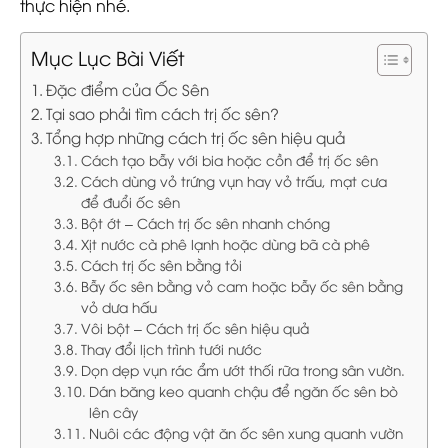
thực hiện nhé.
Mục Lục Bài Viết
Đặc điểm của Ốc Sên
Tại sao phải tìm cách trị ốc sên?
Tổng hợp những cách trị ốc sên hiệu quả
Cách tạo bẫy với bia hoặc cồn để trị ốc sên
Cách dùng vỏ trứng vụn hay vỏ trấu, mạt cưa
để đuổi ốc sên
Bột ớt – Cách trị ốc sên nhanh chóng
Xịt nước cà phê lạnh hoặc dùng bã cà phê
Cách trị ốc sên bằng tỏi
Bẫy ốc sên bằng vỏ cam hoặc bẫy ốc sên bằng
vỏ dưa hấu
Vôi bột – Cách trị ốc sên hiệu quả
Thay đổi lịch trình tưới nước
Dọn dẹp vụn rác ẩm ướt thối rữa trong sân vườn.
Dán băng keo quanh chậu để ngăn ốc sên bò
lên cây
Nuôi các động vật ăn ốc sên xung quanh vườn