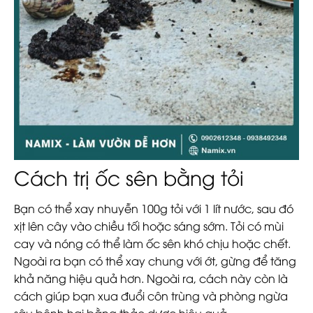
Cách trị ốc sên bằng tỏi
Bạn có thể xay nhuyễn 100g tỏi với 1 lít nước, sau đó
xịt lên cây vào chiều tối hoặc sáng sớm. Tỏi có mùi
cay và nóng có thể làm ốc sên khó chịu hoặc chết.
Ngoài ra bạn có thể xay chung với ớt, gừng để tăng
khả năng hiệu quả hơn. Ngoài ra, cách này còn là
cách giúp bạn xua đuổi côn trùng và phòng ngừa
sâu bệnh hại bằng thảo dược hiệu quả.