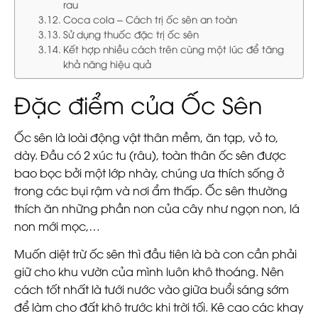
rau
Coca cola – Cách trị ốc sên an toàn
Sử dụng thuốc đặc trị ốc sên
Kết hợp nhiều cách trên cùng một lúc để tăng
khả năng hiệu quả
Đặc điểm của Ốc Sên
Ốc sên là loài động vật thân mềm, ăn tạp, vỏ to,
dày. Đầu có 2 xúc tu (râu), toàn thân ốc sên được
bao bọc bởi một lớp nhày, chúng ưa thích sống ở
trong các bụi rậm và nơi ẩm thấp. Ốc ѕên thường
thích ăn những phần non của cây như ngọn non, lá
non mới mọc,…
Muốn diệt trừ ốc sên thì đầu tiên là bà con cần phải
giữ cho khu vườn của mình luôn khô thoáng. Nên
cách tốt nhất là tưới nước vào giữa buổi sáng sớm
để làm cho đất khô trước khi trời tối. Kê cao các khay