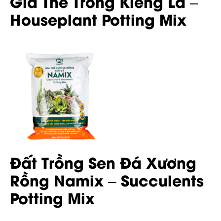
Giá Thể Trồng Kiểng Lá –
Houseplant Potting Mix
Đất Trồng Sen Đá Xương
Rồng Namix – Succulents
Potting Mix