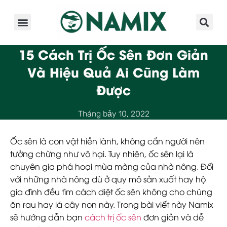
Giới Thiệu
Sản Phẩm
Kinh Nghiệm
Hoạt Động
15 Cách Trị Ốc Sên Đơn Giản
Và Hiệu Quả Ai Cũng Làm
Được
Tháng bảy 10, 2022
Ốc sên là con vật hiền lành, không cắn người nên
tưởng chừng như vô hại. Tuy nhiên, ốc sên lại là
chuyên gia phá hoại mùa màng của nhà nông. Đối
với những nhà nông dù ở quy mô sản xuất hay hộ
gia đình đều tìm cách diệt ốc sên không cho chúng
ăn rau hay lá cây non này. Trong bài viết này Namix
sẽ hướng dẫn bạn
cách trị ốc sên
đơn giản và dễ