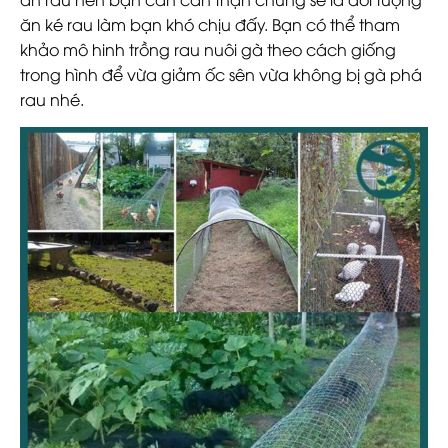
ăn ké rau làm bạn khó chịu đấy. Bạn có thể tham
khảo mô hinh trồng rau nuôi gà theo cách giống
trong hình để vừa giảm ốc sên vừa không bị gà phá
rau nhé.