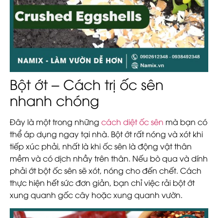
Bột ớt – Cách trị ốc sên
nhanh chóng
Đây là một trong những
cách diệt ốc sên
mà bạn có
thể áp dụng ngay tại nhà. Bột ớt rất nóng và xót khi
tiếp xúc phải, nhất là khi ốc sên là động vật thân
mềm và có dịch nhầy trên thân. Nếu bò qua và dính
phải ớt bột ốc sên sẽ xót, nóng cho đến chết. Cách
thực hiện hết sức đơn giản, bạn chỉ việc rải bột ớt
xung quanh gốc cây hoặc xung quanh vườn.