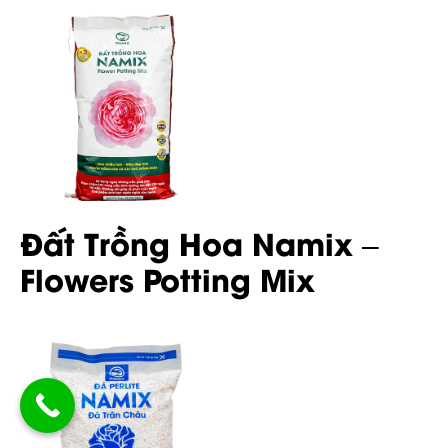
Đất Trồng Hoa Namix –
Flowers Potting Mix