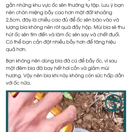
gần những khu vực ốc sên thường tụ tập. Lưu ý bạn
nên chôn miệng bẫy cao hơn mặt đất khoảng
2,5cm, đây là chiều cao đủ để ốc sên bào vào và
lượng bia không nên rót quá đầy hộp. Mùi bia sẽ thu
hút ốc sên tìm đến và làm ốc sên say và chết đuối.
Có thể bạn cần đặt nhiều bẫy hơn để tăng hiệu
quả hơn.
Bạn không nên dùng bia đã cũ để bẫy ốc, vì sau
một đêm bia đã bay hết hơi cồn và giảm mùi
hương. Vậy nên bia khi này không còn sức hấp dẫn
với ốc nữa.