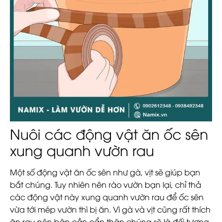
Nuôi các động vật ăn ốc sên
xung quanh vườn rau
Một số động vật ăn ốc sên như gà, vịt sẽ giúp bạn
bắt chúng. Tuy nhiên nên rào vườn bạn lại, chỉ thả
các động vật này xung quanh vườn rau để ốc sên
vừa tới mép vườn thì bị ăn. Vì gà và vịt cũng rất thích
ăn rau nên bận cần cẩn thận chúng sẽ là đối tượng