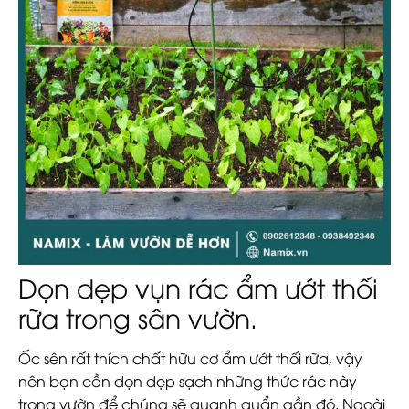
Dọn dẹp vụn rác ẩm ướt thối
rữa trong sân vườn.
Ốc sên rất thích chất hữu cơ ẩm ướt thối rữa, vậy
nên bạn cần dọn dẹp sạch những thức rác này
trong vườn để chúng sẽ quanh quẩn gần đó. Ngoài