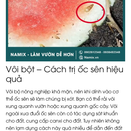
Vôi bột – Cách trị ốc sên hiệu
quả
Vôi bộ nông nghiệp khá mặn, nên khi dính vào cơ
thể ốc sên sẽ làm chúng bị xót. Bạn có thể rải vôi
xung quanh vườn hoặc xung quanh gốc cây. Vôi
ngoài xua đuổi ốc sên còn có tác dụng sát khuẩn
cho đất, cung cấp canxi cho đất. Tuy nhiên không
nên lạm dụng cách này quá nhiều để dẫn đến đất