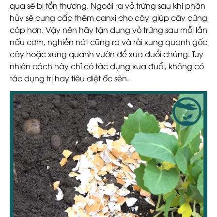
qua sẽ bị tổn thương. Ngoài ra vỏ trứng sau khi phân
hủy sẽ cung cấp thêm canxi cho cây, giúp cây cứng
cáp hơn. Vậy nên hãy tận dụng vỏ trứng sau mỗi lần
nấu cơm, nghiền nát cũng ra và rải xung quanh gốc
cây hoặc xung quanh vườn để xua đuổi chúng. Tuy
nhiên cách này chỉ có tác dụng xua đuổi, không có
tác dụng trị hay tiêu diệt ốc sên.