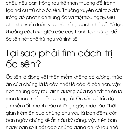
chậu nếu bạn trồng rau trên sân thượng để tránh
tạo nơi cư trú cho ốc sên. Thường xuyên cải tạo đất
trồng để phát hiện trứng ốc và triệt tiêu ngay. Giữ
cho khu vườn luôn sạch sẽ bằng cách nhổ cỏ để tạo
khoảng cách xa giữa các cây tránh tạo bóng, để
ốc sên hết chỗ trú ngụ và sinh sôi.
Tại sao phải tìm cách trị
ốc sên?
Ốc sên là động vật thân mềm không có xương, thức
ăn của chúng là lá cây, nhất là các lá còn non, vậy
nên những cây rau dinh dưỡng của bạn tất nhiên là
món khoái khẩu của chúng rồi. Ốc sên có tốc độ
sinh sản rất nhanh vào những ngày mưa rào. Thời
gian kiếm ăn của chúng chủ yếu là ban đêm, còn
ban ngày chúng sẽ ẩn náu kỹ càng, vậy nên ban
ngày bạn sẽ ít bắt gặp chúng đang ăn ké rau nhà