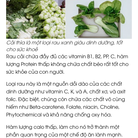
Cải thìa là một loại rau xanh giàu dinh dưỡng, tốt
cho sức khoẻ
Rau cải chứa đầy đủ các vitamin B1, B2, PP, C, hàm
lượng Protein thấp không chứa chất béo rất tốt cho
sức khỏe của con người.
Loại rau này là một nguồn dồi dào của các chất
dinh dưỡng như vitamin C, K, và A, chất xơ, và axit
folic. Đặc biệt, chúng còn chứa các chất vô cùng
hiếm như Beta-carotene, Folate, niacin, Choline,
Phytochemical và khả năng chống oxy hóa.
Hàm lượng calo thấp, làm cho nó trở thành một
phần quan trọng của một chế độ ăn lành mạnh.