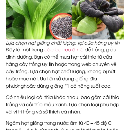
Lựa chọn hạt giống chất lượng, tại cửa hàng uy tín
Đây là một trong
các loại rau ăn lá
dễ trồng, giàu
dinh dưỡng. Bạn có thể mua hạt cải thìa từ cửa
hàng cây trồng uy tín hoặc trang web chuyên về
cây trồng. Lựa chọn hạt chất lượng, không bị nứt
hoặc mục nát. Ưu tiên sử dụng giống địa
phươnghoặc dùng giống F1 có năng suất cao.
Có nhiều loại cải thìa khác nhau, bao gồm cải thìa
trắng và cải thìa màu xanh. Lựa chọn loại phù hợp
với vị trí trồng và sở thích cá nhân.
Ngâm hạt giống trong nước ấm từ 40 – 45 độ C