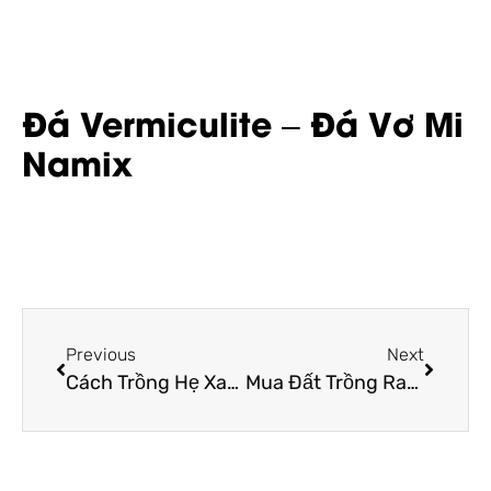
Đá Vermiculite – Đá Vơ Mi
Namix
Previous
Next
Cách Trồng Hẹ Xanh Tốt Mơn Mởn, Thu Hoạch Nhanh
Mua Đất Trồng Rau Ở Đâu? Loại Đất Trồng Rau Nào Tốt?