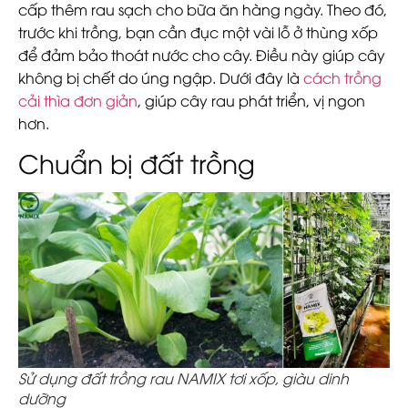
cấp thêm rau sạch cho bữa ăn hàng ngày. Theo đó,
trước khi trồng, bạn cần đục một vài lỗ ở thùng xốp
để đảm bảo thoát nước cho cây. Điều này giúp cây
không bị chết do úng ngập. Dưới đây là
cách trồng
cải thìa đơn giản
, giúp cây rau phát triển, vị ngon
hơn.
Chuẩn bị đất trồng
Sử dụng đất trồng rau NAMIX tơi xốp, giàu dinh
dưỡng