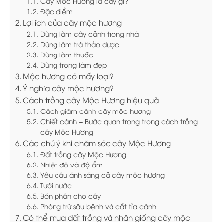
Cây Mộc Hương là cây gì?
Đặc điểm
Lợi ích của cây mộc hương
Dùng làm cây cảnh trong nhà
Dùng làm trà thảo dược
Dùng làm thuốc
Dùng trong làm đẹp
Mộc hương có mấy loại?
Ý nghĩa cây mộc hương?
Cách trồng cây Mộc Hương hiệu quả
Cách giâm cành cây mộc hương
Chiết cành – Bước quan trọng trong cách trồng
cây Mộc Hương
Các chú ý khi chăm sóc cây Mộc Hương
Đất trồng cây Mộc Hương
Nhiệt độ và độ ẩm
Yêu câu ánh sáng cả cây mộc hương
Tưới nước
Bón phân cho cây
Phòng trừ sâu bệnh và cắt tỉa cành
Có thể mua đất trồng và nhân giống cây mộc