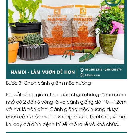
Bước 3: Chọn cành giâm mộc hương
Khi cắt cành giâm, bạn nên chọn những đoạn cành
nhỏ có 2 đến 3 vòng lá và cành giống dài 10 – 12cm
với hai lá trên đỉnh. Cành giống mộc hương được
chọn cần khỏe mạnh, không có sâu bệnh hại, vì một
khi cây đã dính bệnh thì sẽ khó ra rễ và khó chữa.