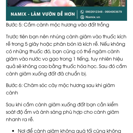
Bước 5: Cắm cành mộc hương vào đất trồng
Trước tiên bạn nên nhúng cành giâm vào thuốc kích
rễ trong 5 giây hoặc phân bón lá kích rễ. Nếu không
có những thuốc đó, bạn cũng có thể ngâm cành
giâm vào nước vo gạo trong 1 tiếng, tuy nhiên hiệu
quả sẽ không cao bằng thuốc hóa học. Sau đó cắm
cành giâm xuống đất đã chuẩn bị.
Bước 6: Chăm sóc cây mộc hương sau khi giâm
cành
Sau khi cắm cành giâm xuống đất bạn cần kiểm
soát độ ẩm và ánh sáng phù hợp cho cành giâm
nhanh ra rễ.
Nơi để cành giâm không quá tối cũng không