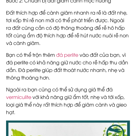
Bước 2: Chuẩn bị đất giâm cành mộc hương
Đất thích hợp để cành giâm nhanh ra rễ là đất nhẹ,
tơi xốp thì rễ non mới có thể phát triển được. Ngoài
ra đất cũng cần có độ thông thoáng để rễ hô hấp
tốt cùng ẩm độ thích hợp để rễ hút nước nuôi rễ non
và cành giâm.
Bạn có thể trộn thêm
đá perlite
vào đất của bạn, vì
đá perlite có khả năng giữ nước cho rễ hấp thu dần
dần. Đá perlite giúp đất thoát nước nhanh, nhẹ và
thông thoáng hơn.
Ngoài ra bạn cũng có thể sử dụng giá thể đá
vermiculite
với khả năng giữ ẩm tốt, nhẹ và tới xốp,
loại giá thể này rất thích hợp để giâm cành và gieo
hạt.