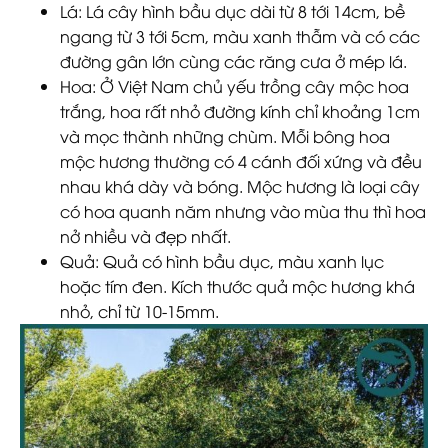
Lá:
Lá cây hình bầu dục dài từ 8 tới 14cm, bề
ngang từ 3 tới 5cm, màu xanh thẫm và có các
đường gân lớn cùng các răng cưa ở mép lá.
Hoa:
Ở Việt Nam chủ yếu trồng cây mộc hoa
trắng, hoa rất nhỏ đường kính chỉ khoảng 1cm
và mọc thành những chùm. Mỗi bông hoa
mộc hương thường có 4 cánh đối xứng và đều
nhau khá dày và bóng. Mộc hương là loại cây
có hoa quanh năm nhưng vào mùa thu thì hoa
nở nhiều và đẹp nhất.
Quả:
Quả có hình bầu dục, màu xanh lục
hoặc tím đen. Kích thước quả mộc hương khá
nhỏ, chỉ từ 10-15mm.