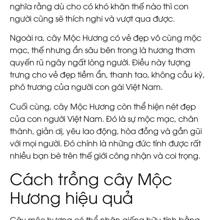
nghĩa rằng dù cho có khó khăn thế nào thì con
người cũng sẽ thích nghi và vượt qua được.
Ngoài ra, cây Mộc Hương có vẻ đẹp vô cùng mộc
mạc, thế nhưng ẩn sâu bên trong là hương thơm
quyến rũ ngây ngất lòng người. Điều này tượng
trưng cho vẻ đẹp tiềm ẩn, thanh tao, không cầu kỳ,
phô trương của người con gái Việt Nam.
Cuối cùng, cây Mộc Hương còn thể hiện nét đẹp
của con người Việt Nam. Đó là sự mộc mạc, chân
thành, giản dị, yêu lao động, hòa đồng và gần gũi
với mọi người. Đó chính là những đức tính được rất
nhiều bạn bè trên thế giới công nhận và coi trọng.
Cách trồng cây Mộc
Hương hiệu quả
Cây mộc hương có thể nhân giống hữu tính bằng