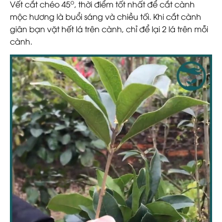
o
Vết cắt chéo 45
, thời điểm tốt nhất để cắt cành
mộc hương là buổi sáng và chiều tối. Khi cắt cành
giân bạn vặt hết lá trên cành, chỉ để lại 2 lá trên mỗi
cành.