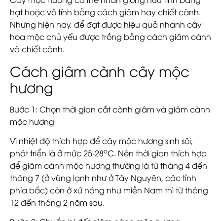
hạt hoặc vô tính bằng cách giâm hay chiết cành.
Nhưng hiện nay, để đạt được hiệu quả nhanh cây
hoa mộc chủ yếu được trồng bằng cách
giâm cành
và
chiết cành
.
Cách giâm cành cây mộc
hương
Bước 1: Chọn thời gian cắt cành giâm và giâm cành
mộc hương
Vì nhiệt độ thích hợp để cây mộc hương sinh sôi,
o
phát triển là ở mức 25-28
C. Nên thời gian thích hợp
để giâm cành mộc hương thường là từ tháng 4 đến
tháng 7 (ở vùng lạnh như ở Tây Nguyên, các tỉnh
phía bắc) còn ở xứ nóng như miền Nam thì từ tháng
12 đến tháng 2 năm sau.