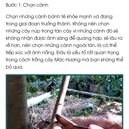
Bước 1: Chọn cành
Chọn những cành bánh tẻ khỏe mạnh và đang
trong giai đoạn trưởng thành. Không nên chọn
những cây núp trong tán cây vì những cành đó sẽ
không nhận được ánh sáng để quang hợp, sẽ lâu ra
rễ hơn, nên chọn những cành ngoài tán, lá có thể
tiếp xúc với ánh nắng. Đây là yếu tố rất quan trọng
trong cách trồng cây Mộc Hương mà bạn không thể
bỏ qua.