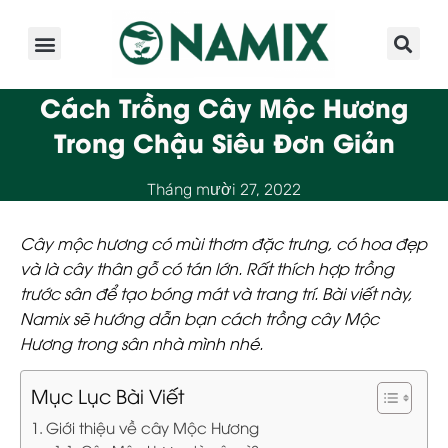
Giới Thiệu
Sản Phẩm
Kinh Nghiệm
Hoạt Động
Cách Trồng Cây Mộc Hương
Trong Chậu Siêu Đơn Giản
Tháng mười 27, 2022
Cây mộc hương có mùi thơm đặc trưng, có hoa đẹp
và là cây thân gỗ có tán lớn. Rất thích hợp trồng
trước sân để tạo bóng mát và trang trí. Bài viết này,
Namix sẽ hướng dẫn bạn cách trồng cây Mộc
Hương trong sân nhà mình nhé.
Mục Lục Bài Viết
Giới thiệu về cây Mộc Hương