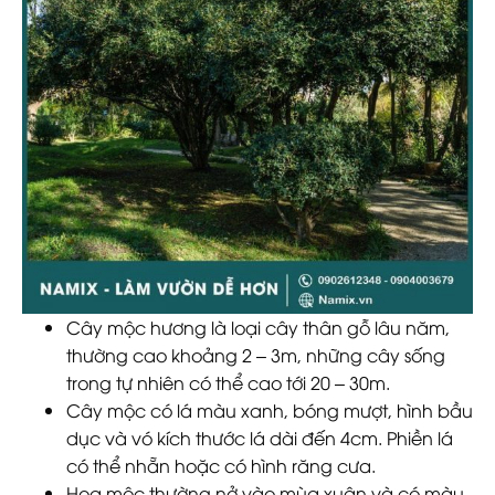
Cây mộc hương là loại cây thân gỗ lâu năm,
thường cao khoảng 2 – 3m, những cây sống
trong tự nhiên có thể cao tới 20 – 30m.
Cây mộc có lá màu xanh, bóng mượt, hình bầu
dục và vó kích thước lá dài đến 4cm. Phiền lá
có thể nhẵn hoặc có hình răng cưa.
Hoa mộc thường nở vào mùa xuân và có màu