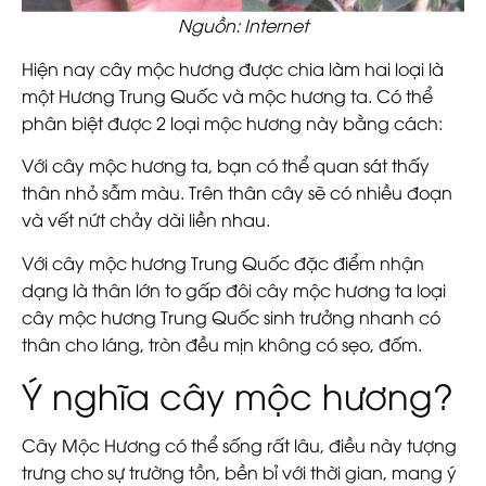
Nguồn: Internet
Hiện nay cây mộc hương được chia làm hai loại là
một Hương Trung Quốc và mộc hương ta. Có thể
phân biệt được 2 loại mộc hương này bằng cách:
Với cây mộc hương ta, bạn có thể quan sát thấy
thân nhỏ sẫm màu. Trên thân cây sẽ có nhiều đoạn
và vết nứt chảy dài liền nhau.
Với cây mộc hương Trung Quốc đặc điểm nhận
dạng là thân lớn to gấp đôi cây mộc hương ta loại
cây mộc hương Trung Quốc sinh trưởng nhanh có
thân cho láng, tròn đều mịn không có sẹo, đốm.
Ý nghĩa cây mộc hương?
Cây Mộc Hương có thể sống rất lâu, điều này tượng
trưng cho sự trường tồn, bền bỉ với thời gian, mang ý