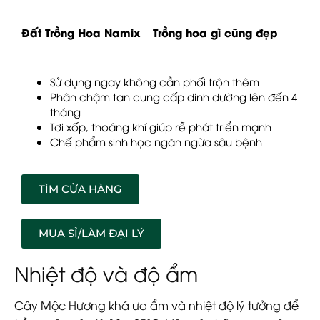
Đất Trồng Hoa Namix – Trồng hoa gì cũng đẹp
Sử dụng ngay không cần phối trộn thêm
Phân chậm tan cung cấp dinh dưỡng lên đến 4
tháng
Tơi xốp, thoáng khí giúp rễ phát triển mạnh
Chế phẩm sinh học ngăn ngừa sâu bệnh
TÌM CỬA HÀNG
MUA SỈ/LÀM ĐẠI LÝ
Nhiệt độ và độ ẩm
Cây Mộc Hương khá ưa ẩm và nhiệt độ lý tưởng để