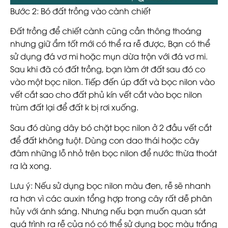
Bước 2: Bó đất trồng vào cành chiết
Đất trồng để chiết cành cũng cần thông thoáng
nhưng giữ ẩm tốt mới có thể ra rễ được, Bạn có thể
sử dụng đá vơ mi hoặc mụn dừa trộn với đá vơ mi.
Sau khi đã có đất trồng, bạn làm ớt đất sau đó co
vào một bọc nilon. Tiếp đến úp đất và bọc nilon vào
vết cắt sao cho đất phủ kín vết cắt vào bọc nilon
trùm đất lại để đất k bị rơi xuống.
Sau đó dùng dây bó chặt bọc nilon ở 2 đầu vết cắt
để đất không tuột. Dùng con dao thái hoặc cây
đâm những lỗ nhỏ trên bọc nilon để nước thừa thoát
ra là xong.
Lưu ý: Nếu sử dụng bọc nilon màu đen, rễ sẽ nhanh
ra hơn vì các auxin tổng hợp trong cây rất dễ phân
hủy với ánh sáng. Nhưng nếu bạn muốn quan sát
quá trình ra rễ của nó có thể sử dụng bọc màu trắng