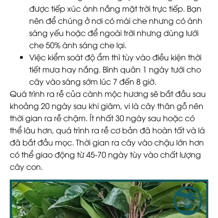
được tiếp xúc ánh nắng mặt trời trực tiếp. Bạn
nên để chúng ở nơi có mái che nhưng có ánh
sáng yếu hoặc để ngoài trời nhưng dùng lưới
che 50% ánh sáng che lại.
Việc kiểm soát độ ẩm thì tùy vào điều kiện thời
tiết mưa hay nắng. Bình quân 1 ngày tưới cho
cây vào sáng sớm lúc 7 đến 8 giờ.
Quá trình ra rễ của cành mộc hương sẽ bắt đầu sau
khoảng 20 ngày sau khi giâm, vi là cây thân gỗ nên
thời gian ra rễ chậm. Ít nhất 30 ngày sau hoặc có
thể lâu hơn, quá trình ra rễ cơ bản đã hoàn tất và lá
đã bắt đầu mọc. Thời gian ra cây vào chậu lớn hơn
có thể giao động từ 45-70 ngày tùy vào chất lượng
cây con.