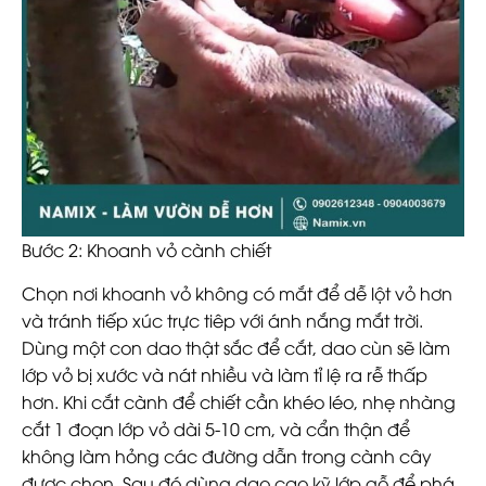
Bước 2: Khoanh vỏ cành chiết
Chọn nơi khoanh vỏ không có mắt để dễ lột vỏ hơn
và tránh tiếp xúc trực tiêp với ánh nắng mắt trời.
Dùng một con dao thật sắc để cắt, dao cùn sẽ làm
lớp vỏ bị xước và nát nhiều và làm tỉ lệ ra rễ thấp
hơn. Khi cắt cành để chiết cần khéo léo, nhẹ nhàng
cắt 1 đoạn lớp vỏ dài 5-10 cm, và cẩn thận để
không làm hỏng các đường dẫn trong cành cây
được chọn. Sau đó dùng dao cạo kỹ lớp gỗ để phá