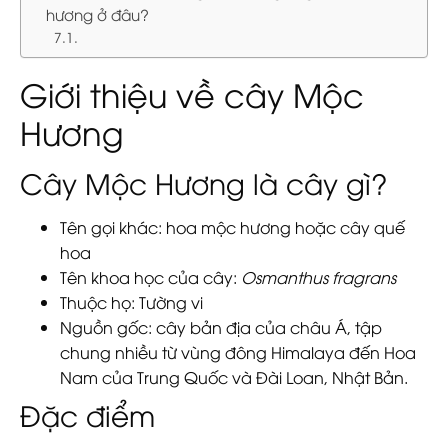
hương ở đâu?
Giới thiệu về cây Mộc
Hương
Cây Mộc Hương là cây gì?
Tên gọi khác:
hoa mộc hương hoặc cây quế
hoa
Tên khoa học của cây:
Osmanthus fragrans
Thuộc họ:
Tường vi
Nguồn gốc:
cây bản địa của châu Á, tập
chung nhiều từ vùng đông Himalaya đến Hoa
Nam của Trung Quốc và Đài Loan, Nhật Bản.
Đặc điểm