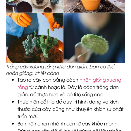
Trồng cây xương rồng khá đơn giản, bạn có thể
nhân giống, chiết cành
Tạo ra cây con bằng cách
nhân giống xương
rồng
từ cành hoặc lá. Đây là cách trồng đơn
giản, dễ thực hiện và có tỉ lệ sống cao.
Thực hiện cắt tỉa để duy trì hình dạng và kích
thước của cây, cũng như khuyến khích sự phát
triển mới.
Bạn nên chọn nhánh con từ cây khỏe mạnh.
Dùng dao sắc đã được sát trùng cắt lấy phần