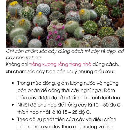
Chỉ cần chăm sóc cây đúng cách thì cây sẽ đẹp, có
cây còn ra hoa
Không chỉ
trồng xương rồng trong nhà
đúng cách,
khi chăm sóc cây bạn cần lưu ý những điều sau:
Trong mùa đông, giảm lượng nước và ngừng
bón phân để đồng thời cây nghỉ ngơi. Đảm
bảo cây được đặt ở nơi ấm áp, tránh lạnh lẽo.
Nhiệt độ phù hợp để trồng cây là 10 – 50 độ C,
thích hợp nhất là từ 15 – 28 độ C.
Theo dõi sự phát triển của cây và điều chỉnh
cách chăm sóc tùy theo môi trường và tình