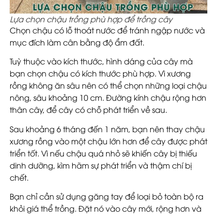
Lựa chọn chậu trồng phù hợp để trồng cây
Chọn chậu có lỗ thoát nước để tránh ngập nước và
mục đích làm cân bằng độ ẩm đất.
Tuỳ thuộc vào kích thước, hình dáng của cây mà
bạn chọn chậu có kích thước phù hợp. Vì xương
rồng không ăn sâu nên có thể chọn những loại chậu
nông, sâu khoảng 10 cm. Đường kính chậu rộng hơn
thân cây, để cây có chỗ phát triển về sau.
Sau khoảng 6 tháng đến 1 năm, bạn nên thay chậu
xương rồng vào một chậu lớn hơn để cây được phát
triển tốt. Vì nếu chậu quá nhỏ sẽ khiến cây bị thiếu
dinh dưỡng, kìm hãm sự phát triển và thậm chí bị
chết.
Bạn chỉ cần sử dụng găng tay để loại bỏ toàn bộ ra
khỏi giá thể trồng. Đặt nó vào cây mới, rộng hơn và