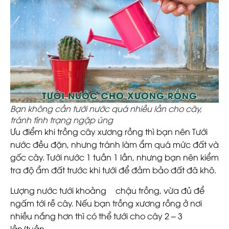
Bạn không cần tưới nước quá nhiều lần cho cây,
tránh tình trạng ngập úng
Ưu điểm khi trồng cây xương rồng thì bạn nên Tưới
nước đều đặn, nhưng tránh làm ẩm quá mức đất và
gốc cây. Tưới nước 1 tuần 1 lần, nhưng bạn nên kiểm
tra độ ẩm đất trước khi tưới để đảm bảo đất đã khô.
Lượng nước tưới khoảng ¾ chậu trồng, vừa đủ để
ngấm tới rễ cây. Nếu bạn trồng xương rồng ở nơi
nhiều nắng hơn thì có thể tưới cho cây 2 – 3
lần/tuần.