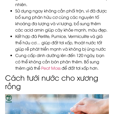
nhiên.
Sử dụng ngay không cần phối trộn, vì đã được
bổ sung phân hữu cơ cùng các nguyên tố
khoáng đa lượng và vi lượng, bổ sung thêm
các acid amin giúp cây khỏe mạnh, màu đẹp.
Kết hợp đá Perlite, Pumice, Vermiculite và giá
thể hữu cơ… giúp đất tơi xốp, thoát nước tốt
giúp rễ phát triển mạnh và không bị úng nước
Cung cấp dinh dưỡng lên đến 120 ngày, bạn
có thể không cần bón phân thêm. Bổ sung
thêm giá thể
Peat Moss
để đất tơi xốp hơn.
Cách tưới nước cho xương
rồng