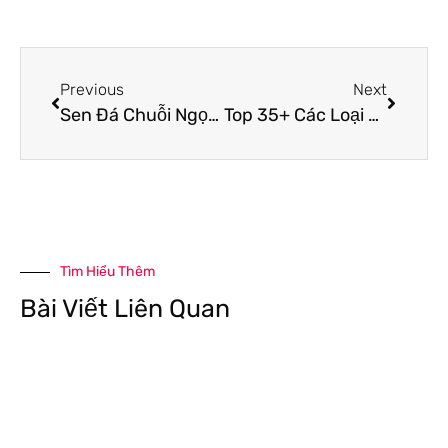
Previous
Next
Sen Đá Chuỗi Ngọc – Vẻ Đẹp Ấn Tượng Khiến Nhiều Người Yêu Thích
Top 35+ Các Loại Sen Đá Đẹp, Độc, Lạ Được Nhiều Người Yêu Thích
Tìm Hiểu Thêm
Bài Viết Liên Quan