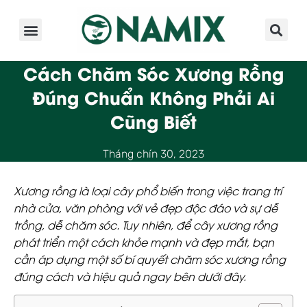
Giới Thiệu
Sản Phẩm
Kinh Nghiệm
Hoạt Động
Cách Chăm Sóc Xương Rồng
Đúng Chuẩn Không Phải Ai
Cũng Biết
Tháng chín 30, 2023
Xương rồng là loại cây phổ biến trong việc
trang trí
nhà cửa, văn phòng
với vẻ đẹp độc đáo và sự dễ
trồng, dễ chăm sóc. Tuy nhiên, để cây xương rồng
phát triển một cách khỏe mạnh và đẹp mắt, bạn
cần áp dụng một số bí quyết chăm sóc xương rồng
đúng cách và hiệu quả ngay bên dưới đây.