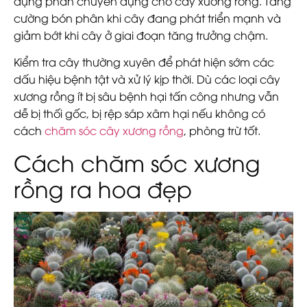
dụng phân chuyên dụng cho cây xương rồng. Tăng
cường bón phân khi cây đang phát triển mạnh và
giảm bớt khi cây ở giai đoạn tăng trưởng chậm.
Kiểm tra cây thường xuyên để phát hiện sớm các
dấu hiệu bệnh tật và xử lý kịp thời. Dù các loại cây
xương rồng ít bị sâu bệnh hại tấn công nhưng vẫn
dễ bị thối gốc, bị rệp sáp xâm hại nếu không có
cách
chăm sóc cây xương rồng
, phòng trừ tốt.
Cách chăm sóc xương
rồng ra hoa đẹp