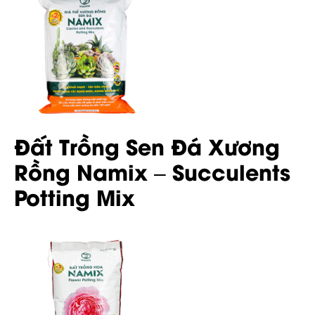
Đất Trồng Sen Đá Xương
Rồng Namix – Succulents
Potting Mix