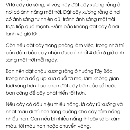
Vì là cây ưa sáng, vì vậy, hãy đặt cây xương rồng ở
nơi có ánh nắng mặt trời. Đặt cây xương rồng ở nơi
có ánh sáng tự nhiên đủ, tránh ánh sáng mặt trời
trực tiếp quá mạnh. Đảm bảo không đặt cây ở nơi
lạnh và gió lớn.
Còn nếu đặt cây trong phòng làm việc, trong nhà thì
cần đảm bảo cây nhận được ít nhất 4 đến 6 giờ ánh
sáng mặt trời mỗi ngày.
Bạn nên đặt chậu xương rồng ở hướng Tây Bắc
trong nhà để giúp xua đuổi tà ma, làm không gian
tươi sáng hơn. Lựa chọn đặt cây bên cửa sổ hoặc
ban công để cây phát triển tốt hơn.
Nếu cây có dấu hiệu thiếu nắng, lá cây rủ xuống và
nhạt màu đi thì nên tăng cường cho cây tắm nắng
nhiều hơn. Còn nếu bị nhiều nắng thì cây sẽ bị xám
màu, tối màu hơn hoặc chuyển vàng.