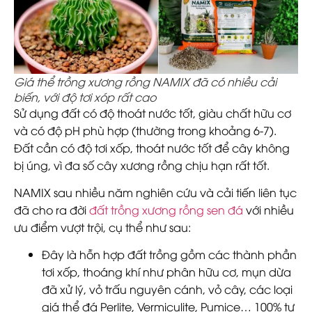
Giá thể trồng xương rồng NAMIX đã có nhiều cải
biến, với độ tơi xóp rất cao
Sử dụng đất có độ thoát nước tốt, giàu chất hữu cơ
và có độ pH phù hợp (thường trong khoảng 6-7).
Đất cần có độ tơi xốp, thoát nước tốt để cây không
bị úng, vì đa số cây xương rồng chịu hạn rất tốt.
NAMIX sau nhiều năm nghiên cứu và cải tiến liên tục
đã cho ra đời
đất trồng xương rồng sen đá
với nhiều
ưu điểm vượt trội, cụ thể như sau:
Đây là hỗn hợp đất trồng gồm các thành phần
tơi xốp, thoáng khí như phân hữu cơ, mụn dừa
đã xử lý, vỏ trấu nguyên cánh, vỏ cây, các loại
giá thể đá Perlite, Vermiculite, Pumice… 100% tự