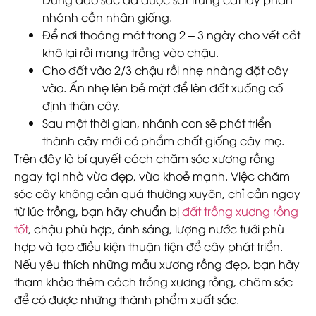
nhánh cần nhân giống.
Để nơi thoáng mát trong 2 – 3 ngày cho vết cắt
khô lại rồi mang trồng vào chậu.
Cho đất vào 2/3 chậu rồi nhẹ nhàng đặt cây
vào. Ấn nhẹ lên bề mặt để lèn đất xuống cố
định thân cây.
Sau một thời gian, nhánh con sẽ phát triển
thành cây mới có phẩm chất giống cây mẹ.
Trên đây là bí quyết cách chăm sóc xương rồng
ngay tại nhà vừa đẹp, vừa khoẻ mạnh. Việc chăm
sóc cây không cần quá thường xuyên, chỉ cần ngay
từ lúc trồng, bạn hãy chuẩn bị
đất trồng xương rồng
tốt
, chậu phù hợp, ánh sáng, lượng nước tưới phù
hợp và tạo điều kiện thuận tiện để cây phát triển.
Nếu yêu thích những mẫu xương rồng đẹp, bạn hãy
tham khảo thêm cách trồng xương rồng, chăm sóc
để có được những thành phẩm xuất sắc.