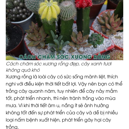
Cách chăm sóc xương rồng đẹp, cây xanh tươi
không quá khó
Xương rồng là loài cây có sức sống mãnh liệt, thích
nghi với điều kiện thời tiết bất lợi. Vậy nên bạn có thể
trồng cây quanh năm, tuy nhiên để cây nảy mầm
tốt, phát triển nhanh, thì nên tránh trồng vào mùa
mưa. Vì khi thời tiết âm u, nắng ít sẽ ảnh hưởng
không tốt đến sự phát triển của cây và dễ bị nhiều
loại nấm bệnh xuất hiện, phát triển gây hại cây
trồng.