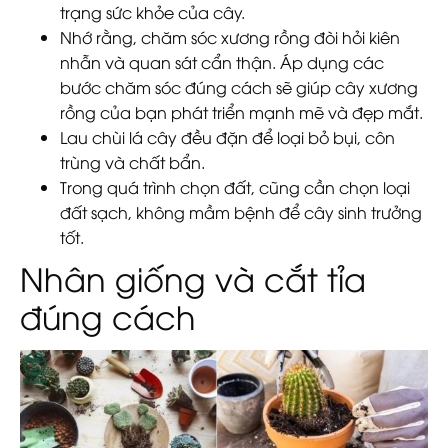
trạng sức khỏe của cây.
Nhớ rằng, chăm sóc xương rồng đòi hỏi kiên
nhẫn và quan sát cẩn thận. Áp dụng các
bước chăm sóc đúng cách sẽ giúp cây xương
rồng của bạn phát triển mạnh mẽ và đẹp mắt.
Lau chùi lá cây đều đặn để loại bỏ bụi, côn
trùng và chất bẩn.
Trong quá trình chọn đất, cũng cần chọn loại
đất sạch, không mầm bệnh để cây sinh trưởng
tốt.
Nhân giống và cắt tỉa
đúng cách