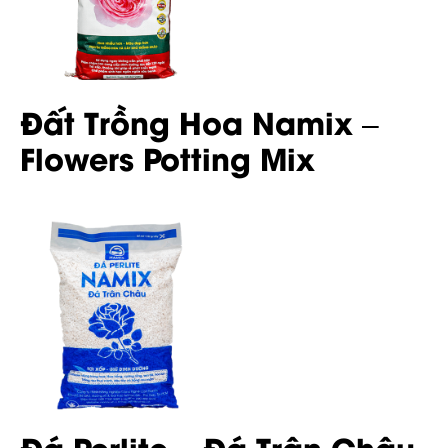
Đất Trồng Hoa Namix –
Flowers Potting Mix
Đá Perlite – Đá Trân Châu